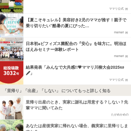
ママリ公式
【夏こそキュレル】美容好き2児のママが推す！親子で
乗り切りたい“酷暑の夏にぴった…
mamari
日本初※ビフィズス菌配合の『安心』を味方に。明治ほ
ほえみセミナー体験レポート
mamari
結果発表「みんなで大共感!!💖ママリ川柳大会2025📜
🖋️」
ママリ公式
「里帰り」「出産」「しない」 についてもっと詳しく知る
里帰り出産のとき、実家に謝礼は用意する？しない？先
輩ママに聞いてみた
たがめかめの
あなたは産後実家に帰れない場合、義実家に里帰りしま