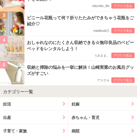
nikoniko_life
アプリで見る
3
ビニール花瓶って何？折りたたみができちゃう花瓶をご
紹介♡
makikoak①
アプリで見る
4
おしゃれなのにたくさん収納できる☆無印良品のベビー
ベッドをレンタルしよう！
うみまま。
アプリで見る
5
収納と掃除の悩みを一挙に解決！山崎実業のお風呂グッ
ズがすごい
アステル
アプリで見る
カテゴリー一覧
妊活
妊娠
出産
赤ちゃん・育児
子育て・家族
病院