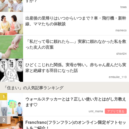
すか？
towa
出産後の里帰りはいつからいつまで？車・飛行機・新幹
線、ママたちの体験談
mameco
「私だって母に頼れたら…」実家に頼れなかった私を救
った友人の言葉
shiori24
ひどくこじれた関係。実母が怖い。赤ちゃん産んだら実
家と絶縁する羽目になった話
emisuke_113
「住まい」の人気記事ランキング
1
ウォールステッカーとは？正しい使い方とはがし方教え
ます♡
umi_mama
アプリで見る
2
Francfranc(フランフラン)のオンライン限定ギフトセッ
トをご紹介！