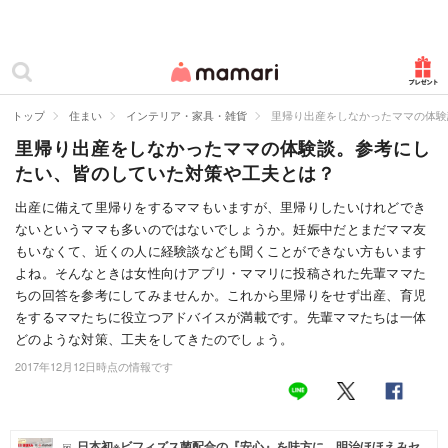
カテゴリー一覧
ママリ
妊活
トップ
住まい
インテリア・家具・雑貨
里帰り出産をしなかったママの体験
里帰り出産をしなかったママの体験談。参考にし
妊娠
たい、皆のしていた対策や工夫とは？
出産
出産に備えて里帰りをするママもいますが、里帰りしたいけれどでき
ないというママも多いのではないでしょうか。妊娠中だとまだママ友
赤ちゃん・育児
もいなくて、近くの人に経験談なども聞くことができない方もいます
子育て・家族
よね。そんなときは女性向けアプリ・ママリに投稿された先輩ママた
ちの回答を参考にしてみませんか。これから里帰りをせず出産、育児
病院
をするママたちに役立つアドバイスが満載です。先輩ママたちは一体
どのような対策、工夫をしてきたのでしょう。
美容・ファッション
2017年12月12日時点の情報です
お仕事
住まい
日本初※ビフィズス菌配合の『安心』を味方に。明治ほほえみセ