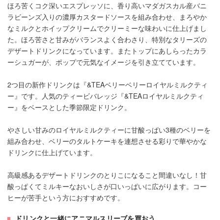
ほろ苦くコク深いエスプレッソに、香り高いマダガスカル産バニ
ラビーンズ入りの濃厚カスタードソースを組み合わせ、まろやか
なミルクとホイップクリームでクリーミーな味わいに仕上げまし
た。ほろ苦さと甘みがバランスよく合わさり、特別なタリーズの
デザートドリンクになっています。またトップにあしらったカラ
ーシュガーが、ポップで元気なイメージを引き立てています。
2つ目の新作ドリンクは『&TEAベリーベリーロイヤルミルクティ
ー』です。人気のティービバレッジ『&TEAロイヤルミルクティ
ー』をベースとした季節限定ドリンク。
やさしい甘みのロイヤルミルクティーに甘酸っぱい3種のベリーを
組み合わせ、ベリーのタルトケーキを連想させる彩りで華やかな
ドリンクに仕上げています。
高級感あるデザートドリンクのとりこになること間違いなし！甘
酸っぱくてミルキーなおいしさが口いっぱいに広がります。コー
ヒーが苦手という方におすすめです。
ドリンクと一緒にアニマルスリーブを買おう