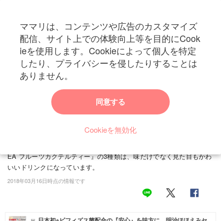
ママリは、コンテンツや広告のカスタマイズ
カテゴリー一覧
配信、サイト上での体験向上等を目的にCook
ママリ
ieを使用します。Cookieによって個人を特定
妊活
トップ
トレンド・イベント
トレンドニュース・話題
春限定！タリーズでイ
したり、プライバシーを侵したりすることは
春限定！タリーズでイースターをたのしめる『ポ
妊娠
ありません。
ップンイースターラテ』が登場
出産
同意する
暖かい春になると街で見かけるようになるイースターイベント。近
年、日本でもなじみ始めたイベントですが、そのイースターをモチー
赤ちゃん・育児
フにしたドリンク＆スイーツがタリーズから登場します。また、もふ
Cookieを無効化
子育て・家族
もふでキュートな動物モチーフのスリーブも販売。新商品『ポップン
イースターラテ』『&TEAベリーベリーロイヤルミルクティー』『&T
病院
EA フルーツカクテルティー』の3種類は、味だけでなく見た目もかわ
いいドリンクになっています。
美容・ファッション
2018年03月16日時点の情報です
お仕事
住まい
日本初※ビフィズス菌配合の『安心』を味方に。明治ほほえみセ