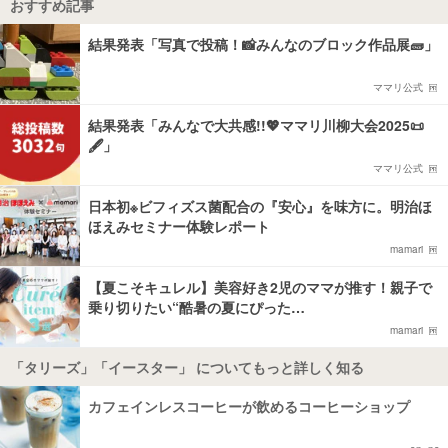
おすすめ記事
結果発表「写真で投稿！📸みんなのブロック作品展🧱」
ママリ公式
結果発表「みんなで大共感!!💖ママリ川柳大会2025📜
🖋️」
ママリ公式
日本初※ビフィズス菌配合の『安心』を味方に。明治ほ
ほえみセミナー体験レポート
mamari
【夏こそキュレル】美容好き2児のママが推す！親子で
乗り切りたい“酷暑の夏にぴった…
mamari
「タリーズ」「イースター」 についてもっと詳しく知る
カフェインレスコーヒーが飲めるコーヒーショップ