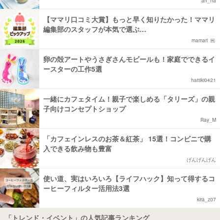
an_na
【ママリ口コミ大賞】もっと早く知りたかった！ママリ
編集部のスタッフが本気で選ぶ…
mamari
卵の殻アートやうさぎさんモビールも！家庭でできるイ
ースターの工作5選
hattiki0421
一緒にカフェタイム！親子で楽しめる「タリーズ」の親
子向けコンセプトショップ
Ray_M
「カフェインレスのお茶＆紅茶」 15選！コンビニで購
入できる飲み物も豊富
げんげんげん
使い道、実はいろいろ【ライフハック】知って得するコ
ーヒーフィルター活用法3選
kira_z07
「トレンド・イベント」の人気記事ランキング