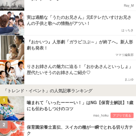
Ray_M
実は過酷な「うたのお兄さん」元Eテレだいすけお兄さ
んの子供と歌への情熱がアツい！
はっちき
『おかいつ』人形劇「ガラピコぷ～」が終了へ。新人形
劇も発表！
ママリ編集部
りさお姉さんの魅力に迫る！「おかあさんといっしょ」
歴代たいそうのお姉さんご紹介♡
まふゆ
「トレンド・イベント」の人気記事ランキング
1
噛まれて「いったーーーい！」はNG【保育士解説】1歳
にも伝わるしつけのコツ
mao_hoiku
アプリで見る
2
保育園栄養士直伝、スイカの種が一瞬でとれる切り方テ
ク