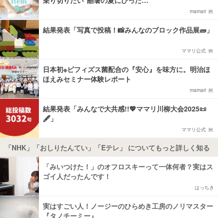
mamari
結果発表「写真で投稿！📸みんなのブロック作品展🧱」
ママリ公式
日本初※ビフィズス菌配合の『安心』を味方に。明治ほ
ほえみセミナー体験レポート
mamari
結果発表「みんなで大共感!!💖ママリ川柳大会2025📜
🖋️」
ママリ公式
「NHK」「おしりたんてい」「Eテレ」 についてもっと詳しく知る
「みいつけた！」のオフロスキーって一体何者？実はス
ゴイ人だったんです！
はっちき
実はすごい人！ノージーのひらめき工房のノリマスター
『タノチーミー』