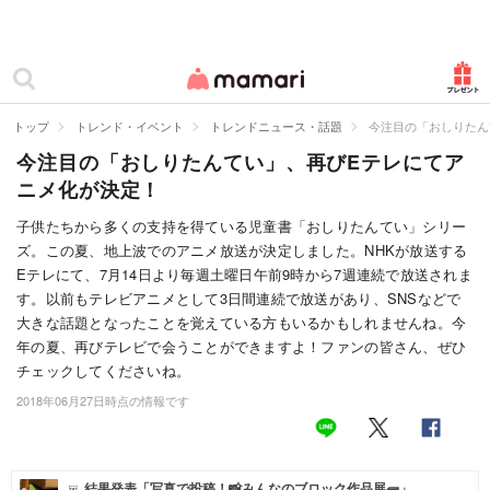
カテゴリー一覧
ママリ
妊活
トップ
トレンド・イベント
トレンドニュース・話題
今注目の「おしりたん
今注目の「おしりたんてい」、再びEテレにてア
妊娠
ニメ化が決定！
出産
子供たちから多くの支持を得ている児童書「おしりたんてい」シリー
ズ。この夏、地上波でのアニメ放送が決定しました。NHKが放送する
赤ちゃん・育児
Eテレにて、7月14日より毎週土曜日午前9時から7週連続で放送されま
子育て・家族
す。以前もテレビアニメとして3日間連続で放送があり、SNSなどで
大きな話題となったことを覚えている方もいるかもしれませんね。今
病院
年の夏、再びテレビで会うことができますよ！ファンの皆さん、ぜひ
チェックしてくださいね。
美容・ファッション
2018年06月27日時点の情報です
お仕事
住まい
結果発表「写真で投稿！📸みんなのブロック作品展🧱」