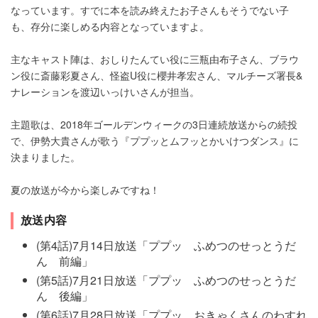
なっています。すでに本を読み終えたお子さんもそうでない子
も、存分に楽しめる内容となっていますよ。
主なキャスト陣は、おしりたんてい役に三瓶由布子さん、ブラウ
ン役に斎藤彩夏さん、怪盗U役に櫻井孝宏さん、マルチーズ署長&
ナレーションを渡辺いっけいさんが担当。
主題歌は、2018年ゴールデンウィークの3日連続放送からの続投
で、伊勢大貴さんが歌う『ププッとムフッとかいけつダンス』に
決まりました。
夏の放送が今から楽しみですね！
放送内容
(第4話)7月14日放送「ププッ ふめつのせっとうだ
ん 前編」
(第5話)7月21日放送「ププッ ふめつのせっとうだ
ん 後編」
(第6話)7月28日放送「ププッ おきゃくさんのわすれ