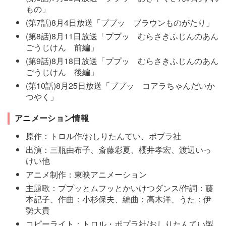
もの」
(第7話)8月4日放送「ププッ ブラウンものがたり」
(第8話)8月11日放送「ププッ むらさきふじんのあん
ごうじけん 前編」
(第9話)8月18日放送「ププッ むらさきふじんのあん
ごうじけん 後編」
(第10話)8月25日放送「ププッ コアラちゃんだいか
つやく」
アニメーション情報
原作：トロル作/おしりたんてい、ポプラ社
出演：三瓶由布子、斎藤彩夏、櫻井孝宏、渡辺いっ
けい他
アニメ制作：東映アニメーション
主題歌：ププッとムフッとかいけつダンス/作詞：藤
本記子、作曲：小杉保夫、編曲：高木洋、うた：伊
勢大貴
コピーライト：トロル・ポプラ社/おしりたんてい製