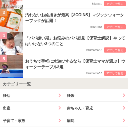
hikari82
アプリで見る
3
汚れないお絵描きが最高【3COINS】マジックウォータ
ーブックが話題！
kiko50ma
アプリで見る
4
「パパ嫌い期」お悩みのパパ必見【保育士解説】やって
はいけない3つのこと
itsumama55
アプリで見る
5
おうちで手軽に水遊びするなら【保育士ママが選ぶ】ウ
ォーターテーブル3選
itsumama55
アプリで見る
カテゴリー一覧
妊活
妊娠
出産
赤ちゃん・育児
子育て・家族
病院