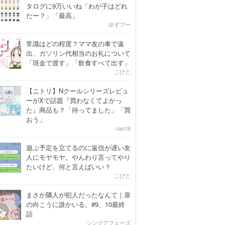
タログに9万いいね「わが子はどれ
だー？」「最高」
ゆずプー
常識はどの程度？ママ友の車で遠
出、ガソリン代相当のお礼について
「現金で渡す」「飲食すべて出す」
こびと
【ニトリ】Nクールシリーズレビュ
ーがXで話題『買わなくてよかっ
た』商品も？「待ってました」「買
おう」
nao16
遊ぶ予定を立てるのに返信が遅い友
人にモヤモヤ。やんわり言ってやり
たいけど、何と言えばいい？
こびと
まさか隣人が犯人だったなんて｜扉
の向こうに誰かいる。#9、10最終
話
シンクアフェーズ