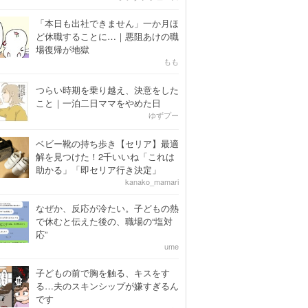
「本日も出社できません」一か月ほ
ど休職することに…｜悪阻あけの職
場復帰が地獄
もも
つらい時期を乗り越え、決意をした
こと｜一泊二日ママをやめた日
ゆずプー
ベビー靴の持ち歩き【セリア】最適
解を見つけた！2千いいね「これは
助かる」「即セリア行き決定」
kanako_mamari
なぜか、反応が冷たい。子どもの熱
で休むと伝えた後の、職場の“塩対
応”
ume
子どもの前で胸を触る、キスをす
る…夫のスキンシップが嫌すぎるん
です