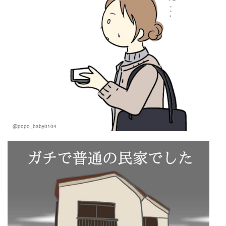
@popo_baby0104