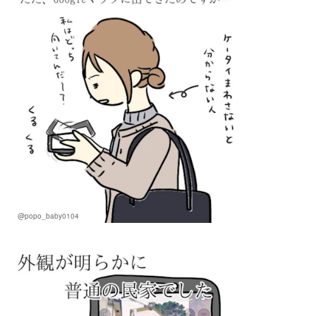
@popo_baby0104