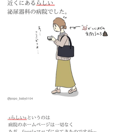
@popo_baby0104