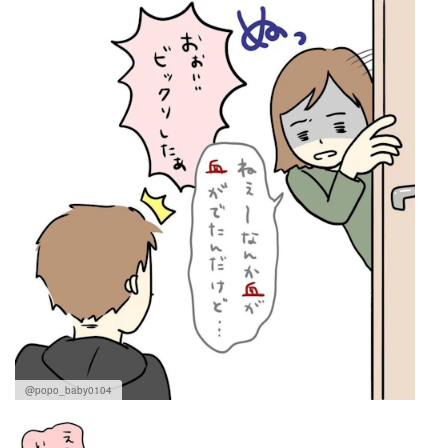
@popo_baby0104