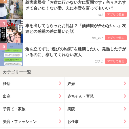
義実家帰省「お盆に行かない方に質問です」色々されす
ぎて会いたくない妻、夫に本音を言ってもいい？
sa-i
アプリで見る
4
車を出してもらったお礼は？「価値観が合わない…」友
達との感覚の差に驚いた話
kira_z07
アプリで見る
5
角を立てずに“遊びの約束”を延期したい。発熱した子が
いるのに、察してくれない友人
こびと
アプリで見る
カテゴリー一覧
妊活
妊娠
出産
赤ちゃん・育児
子育て・家族
病院
美容・ファッション
お仕事