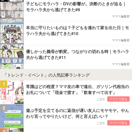
子どもにモラハラ・DVの影響が。決断のときが迫る｜
モラハラ夫から逃げてきた#9
ママリ編集部
本当に守りたいものは？子どもを連れて家を出た日｜モ
ラハラ夫から逃げてきた#10
ママリ編集部
優しかった義母が豹変。つながりの切れる時｜モラハラ
夫から逃げてきた#11
ママリ編集部
「トレンド・イベント」の人気記事ランキング
1
常識はどの程度？ママ友の車で遠出、ガソリン代相当の
お礼について「現金で渡す」「飲食すべて出す」
こびと
アプリで見る
2
遊ぶ予定を立てるのに返信が遅い友人にモヤモヤ。やん
わり言ってやりたいけど、何と言えばいい？
こびと
アプリで見る
3