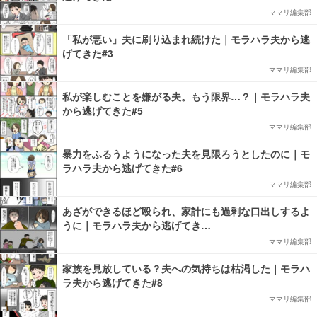
ママリ編集部
「私が悪い」夫に刷り込まれ続けた｜モラハラ夫から逃
げてきた#3
ママリ編集部
私が楽しむことを嫌がる夫。もう限界…？｜モラハラ夫
から逃げてきた#5
ママリ編集部
暴力をふるうようになった夫を見限ろうとしたのに｜モ
ラハラ夫から逃げてきた#6
ママリ編集部
あざができるほど殴られ、家計にも過剰な口出しするよ
うに｜モラハラ夫から逃げてき…
ママリ編集部
家族を見放している？夫への気持ちは枯渇した｜モラハ
ラ夫から逃げてきた#8
ママリ編集部