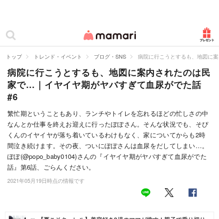
カテゴリー一覧
ママリ
妊活
トップ
トレンド・イベント
ブログ・SNS
病院に行こうとするも、地図に案
病院に行こうとするも、地図に案内されたのは民
妊娠
家で…｜イヤイヤ期がヤバすぎて血尿がでた話
出産
#6
赤ちゃん・育児
繁忙期ということもあり、ランチやトイレを忘れるほどの忙しさの中
なんとか仕事を終えお迎えに行ったぽぽさん。そんな状況でも、そぴ
子育て・家族
くんのイヤイヤが落ち着いているわけもなく、家についてからも2時
間泣き続けます。その夜、ついにぽぽさんは血尿をだしてしまい…。
病院
ぽぽ(@popo_baby0104)さんの『イヤイヤ期がヤバすぎて血尿がでた
話』第6話、ごらんください。
美容・ファッション
2021年05月19日時点の情報です
お仕事
住まい