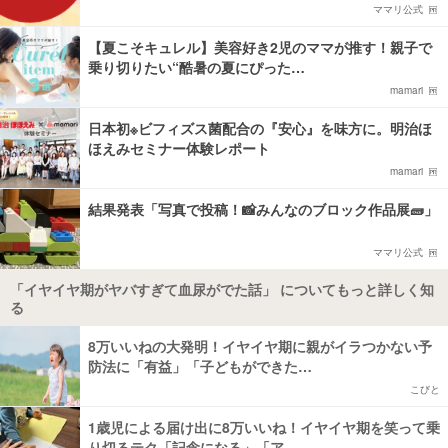
ママリ公式
【夏こそキュレル】美容好き2児のママが推す！親子で
乗り切りたい“酷暑の夏にぴった…
mamari
日本初※ビフィズス菌配合の『安心』を味方に。明治ほ
ほえみセミナー体験レポート
mamari
結果発表「写真で投稿！📸みんなのブロック作品展🧱」
ママリ公式
「イヤイヤ期がヤバすぎて血尿がでた話」 についてもっと詳しく知
る
8万いいねの大発明！イヤイヤ期に親がイラつかない予
防法に「有益」「子どもができた…
こびと
1歳児による届け出に8万いいね！イヤイヤ期を笑って乗
り切るテク「記念になる」「ア…