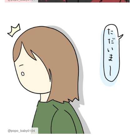
@popo_baby0104