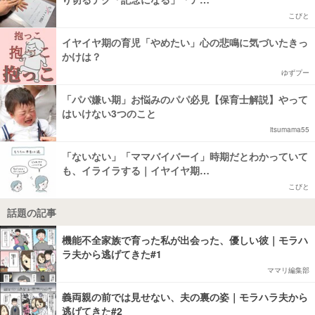
こびと
イヤイヤ期の育児「やめたい」心の悲鳴に気づいたきっ
かけは？
ゆずプー
「パパ嫌い期」お悩みのパパ必見【保育士解説】やって
はいけない3つのこと
itsumama55
「ないない」「ママバイバーイ」時期だとわかっていて
も、イライラする｜イヤイヤ期…
こびと
話題の記事
機能不全家族で育った私が出会った、優しい彼｜モラハ
ラ夫から逃げてきた#1
ママリ編集部
義両親の前では見せない、夫の裏の姿｜モラハラ夫から
逃げてきた#2