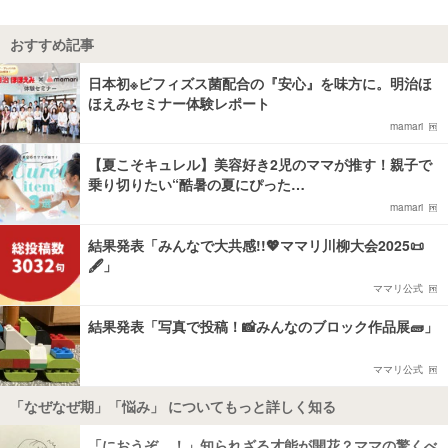
おすすめ記事
日本初※ビフィズス菌配合の『安心』を味方に。明治ほ
ほえみセミナー体験レポート
mamari
【夏こそキュレル】美容好き2児のママが推す！親子で
乗り切りたい“酷暑の夏にぴった…
mamari
結果発表「みんなで大共感!!💖ママリ川柳大会2025📜
🖋️」
ママリ公式
結果発表「写真で投稿！📸みんなのブロック作品展🧱」
ママリ公式
「なぜなぜ期」「悩み」 についてもっと詳しく知る
「におうぞ…！」知られざる才能が開花？ママの驚くべ