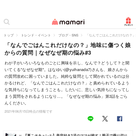
カテゴリー一覧
ママリ
妊活
トップ
トレンド・イベント
ブログ・SNS
「なんでごはんこれだけなの？」
「なんでごはんこれだけなの？」地味に傷つく娘
妊娠
からの質問｜なぜなぜ期の悩み#3
出産
わが子がいろいろなものごとに興味を示し、なんで？どうして？と聞
いてくる"なぜなぜ期"。はなゆい(@yuihanada7)さんも、娘さんから
赤ちゃん・育児
の質問攻めに困っていました。純粋な疑問として聞かれているのは分
子育て・家族
かるけれど、「なんでごはんこれだけなの？」と責められているよう
な気持ちになってしまうことも。しだいに、悲しい気持ちになってし
病院
まう質問をされるようになり…。「なぜなぜ期の悩み」第3話をごら
んください。
美容・ファッション
2021年06月15日時点の情報です
お仕事
住まい
【夏こそキュレル】美容好き2児のママが推す！親子で乗り切り