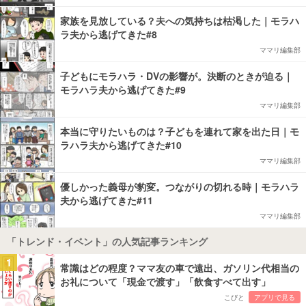
家族を見放している？夫への気持ちは枯渇した｜モラハ
ラ夫から逃げてきた#8
ママリ編集部
子どもにモラハラ・DVの影響が。決断のときが迫る｜
モラハラ夫から逃げてきた#9
ママリ編集部
本当に守りたいものは？子どもを連れて家を出た日｜モ
ラハラ夫から逃げてきた#10
ママリ編集部
優しかった義母が豹変。つながりの切れる時｜モラハラ
夫から逃げてきた#11
ママリ編集部
「トレンド・イベント」の人気記事ランキング
1
常識はどの程度？ママ友の車で遠出、ガソリン代相当の
お礼について「現金で渡す」「飲食すべて出す」
こびと
アプリで見る