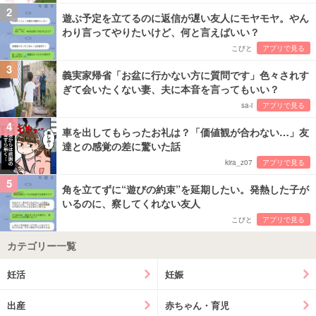
2
遊ぶ予定を立てるのに返信が遅い友人にモヤモヤ。やん
わり言ってやりたいけど、何と言えばいい？
こびと
アプリで見る
3
義実家帰省「お盆に行かない方に質問です」色々されす
ぎて会いたくない妻、夫に本音を言ってもいい？
sa-i
アプリで見る
4
車を出してもらったお礼は？「価値観が合わない…」友
達との感覚の差に驚いた話
kira_z07
アプリで見る
5
角を立てずに“遊びの約束”を延期したい。発熱した子が
いるのに、察してくれない友人
こびと
アプリで見る
カテゴリー一覧
妊活
妊娠
出産
赤ちゃん・育児