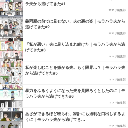
ラ夫から逃げてきた#1
ママリ編集部
義両親の前では見せない、夫の裏の姿｜モラハラ夫から
逃げてきた#2
ママリ編集部
「私が悪い」夫に刷り込まれ続けた｜モラハラ夫から逃
げてきた#3
ママリ編集部
私が楽しむことを嫌がる夫。もう限界…？｜モラハラ夫
から逃げてきた#5
ママリ編集部
暴力をふるうようになった夫を見限ろうとしたのに｜モ
ラハラ夫から逃げてきた#6
ママリ編集部
あざができるほど殴られ、家計にも過剰な口出しするよ
うに｜モラハラ夫から逃げてき…
ママリ編集部