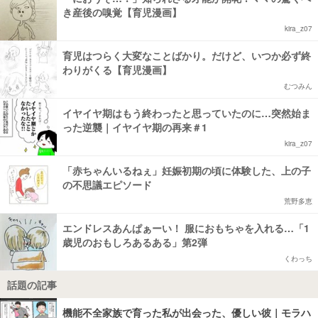
き産後の嗅覚【育児漫画】
kira_z07
育児はつらく大変なことばかり。だけど、いつか必ず終
わりがくる【育児漫画】
むつみん
イヤイヤ期はもう終わったと思っていたのに…突然始ま
った逆襲｜イヤイヤ期の再来＃1
kira_z07
「赤ちゃんいるねぇ」妊娠初期の頃に体験した、上の子
の不思議エピソード
荒野多恵
エンドレスあんぱぁーい！ 服におもちゃを入れる…「1
歳児のおもしろあるある」第2弾
くわっち
話題の記事
機能不全家族で育った私が出会った、優しい彼｜モラハ