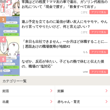
常識はどの程度？ママ友の車で遠出、ガソリン代相当の
お礼について「現金で渡す」「飲食すべて出す」
こびと
アプリで見る
3
遊ぶ予定を立てるのに返信が遅い友人にモヤモヤ。やん
わり言ってやりたいけど、何と言えばいい？
こびと
アプリで見る
4
「本日も出社できません」一か月ほど休職することに…
｜悪阻あけの職場復帰が地獄#2
もも
アプリで見る
5
なぜか、反応が冷たい。子どもの熱で休むと伝えた後
の、職場の“塩対応”
ume
アプリで見る
カテゴリー一覧
妊活
妊娠
出産
赤ちゃん・育児