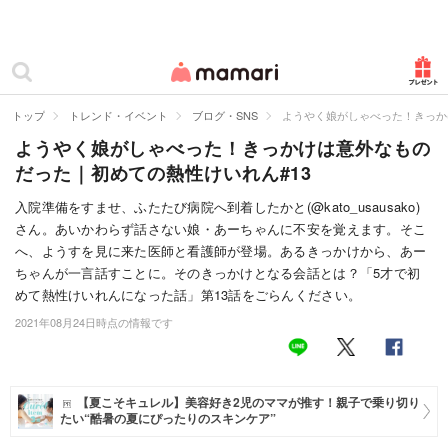
カテゴリー一覧
ママリ
妊活
トップ
トレンド・イベント
ブログ・SNS
ようやく娘がしゃべった！きっか
ようやく娘がしゃべった！きっかけは意外なもの
妊娠
だった｜初めての熱性けいれん#13
出産
入院準備をすませ、ふたたび病院へ到着したかと(@kato_usausako)
さん。あいかわらず話さない娘・あーちゃんに不安を覚えます。そこ
赤ちゃん・育児
へ、ようすを見に来た医師と看護師が登場。あるきっかけから、あー
子育て・家族
ちゃんが一言話すことに。そのきっかけとなる会話とは？「5才で初
めて熱性けいれんになった話」第13話をごらんください。
病院
2021年08月24日時点の情報です
美容・ファッション
お仕事
【夏こそキュレル】美容好き2児のママが推す！親子で乗り切り
たい“酷暑の夏にぴったりのスキンケア”
住まい