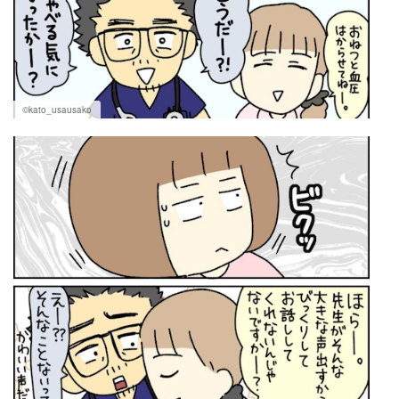
©kato_usausako