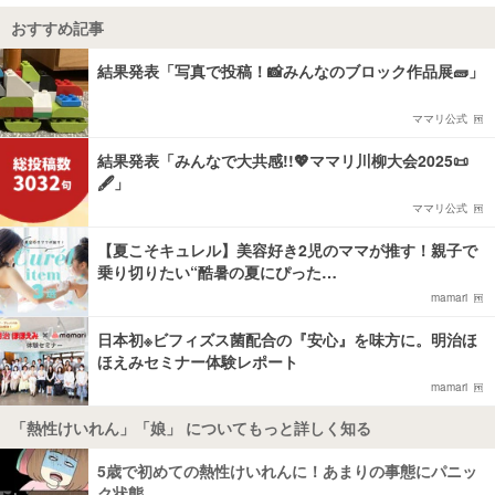
おすすめ記事
結果発表「写真で投稿！📸みんなのブロック作品展🧱」
ママリ公式
結果発表「みんなで大共感!!💖ママリ川柳大会2025📜
🖋️」
ママリ公式
【夏こそキュレル】美容好き2児のママが推す！親子で
乗り切りたい“酷暑の夏にぴった…
mamari
日本初※ビフィズス菌配合の『安心』を味方に。明治ほ
ほえみセミナー体験レポート
mamari
「熱性けいれん」「娘」 についてもっと詳しく知る
5歳で初めての熱性けいれんに！あまりの事態にパニッ
ク状態