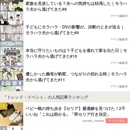
家族を見放している？夫への気持ちは枯渇した｜モラハ
ラ夫から逃げてきた#8
ママリ編集部
子どもにモラハラ・DVの影響が。決断のときが迫る｜
モラハラ夫から逃げてきた#9
ママリ編集部
本当に守りたいものは？子どもを連れて家を出た日｜モ
ラハラ夫から逃げてきた#10
ママリ編集部
優しかった義母が豹変。つながりの切れる時｜モラハラ
夫から逃げてきた#11
ママリ編集部
「トレンド・イベント」の人気記事ランキング
1
ベビー靴の持ち歩き【セリア】最適解を見つけた！2千
いいね「これは助かる」「即セリア行き決定」
kanako_mamari
アプリで見る
2