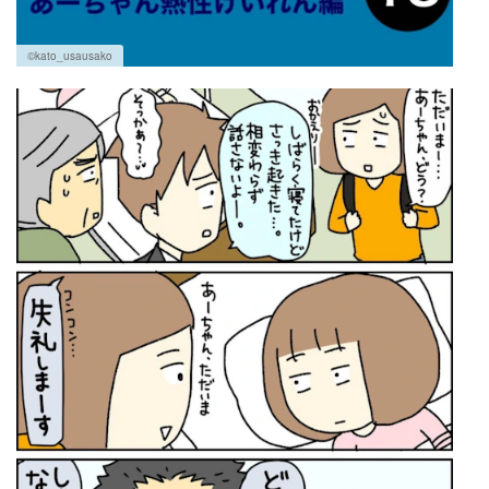
©kato_usausako