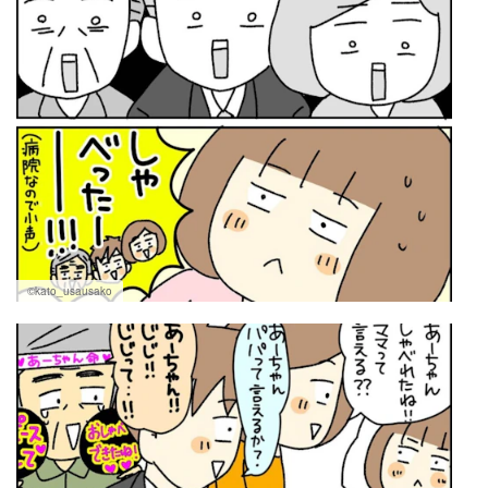
©kato_usausako