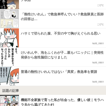
こびと
「熱性けいれん」で救急車呼んでいい？救急隊員と医師
の回答は…
こびと
ハサミで切られた服、不安の中で胸がえぐられる思い
kotti_0901
けいれん中、泡をふくわが子…親もパニックに｜突発性
発疹から急性脳症になりました
kotti_0901
普通の熱性けいれんではない「異変」救急車を要請
kotti_0901
話題の記事
機能不全家族で育った私が出会った、優しい彼｜モラハ
ラ夫から逃げてきた#1