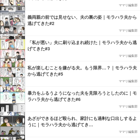
ママリ編集部
義両親の前では見せない、夫の裏の姿｜モラハラ夫から
逃げてきた#2
ママリ編集部
「私が悪い」夫に刷り込まれ続けた｜モラハラ夫から逃
げてきた#3
ママリ編集部
私が楽しむことを嫌がる夫。もう限界…？｜モラハラ夫
から逃げてきた#5
ママリ編集部
暴力をふるうようになった夫を見限ろうとしたのに｜モ
ラハラ夫から逃げてきた#6
ママリ編集部
あざができるほど殴られ、家計にも過剰な口出しするよ
うに｜モラハラ夫から逃げてき…
ママリ編集部