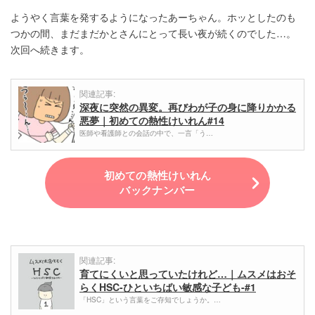
ようやく言葉を発するようになったあーちゃん。ホッとしたのも
つかの間、まだまだかとさんにとって長い夜が続くのでした…。
次回へ続きます。
関連記事:
深夜に突然の異変。再びわが子の身に降りかかる
悪夢｜初めての熱性けいれん#14
医師や看護師との会話の中で、一言「う…
初めての熱性けいれん
バックナンバー
関連記事:
育てにくいと思っていたけれど…｜ムスメはおそ
らくHSC-ひといちばい敏感な子ども-#1
「HSC」という言葉をご存知でしょうか。…