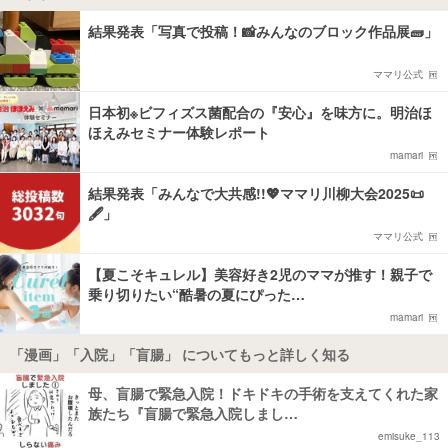
結果発表「写真で投稿！📸みんなのブロック作品展🧱」
ママリ公式
日本初※ビフィズス菌配合の『安心』を味方に。明治ほ
ほえみセミナー体験レポート
mamari
結果発表「みんなで大共感!!💖ママリ川柳大会2025📜
🖋️」
ママリ公式
【夏こそキュレル】美容好き2児のママが推す！親子で
乗り切りたい“酷暑の夏にぴった…
mamari
「漫画」「入院」「盲腸」 についてもっと詳しく知る
母、盲腸で緊急入院！ドキドキの手術を支えてくれた家
族たち『盲腸で緊急入院しまし…
emisuke_113