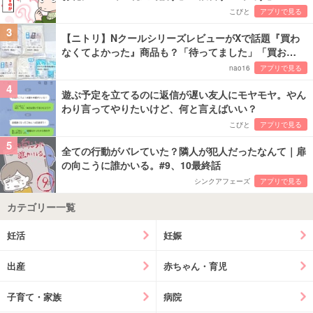
こびと
アプリで見る
3
【ニトリ】NクールシリーズレビューがXで話題『買わ
なくてよかった』商品も？「待ってました」「買お…
nao16
アプリで見る
4
遊ぶ予定を立てるのに返信が遅い友人にモヤモヤ。やん
わり言ってやりたいけど、何と言えばいい？
こびと
アプリで見る
5
全ての行動がバレていた？隣人が犯人だったなんて｜扉
の向こうに誰かいる。#9、10最終話
シンクアフェーズ
アプリで見る
カテゴリー一覧
妊活
妊娠
出産
赤ちゃん・育児
子育て・家族
病院