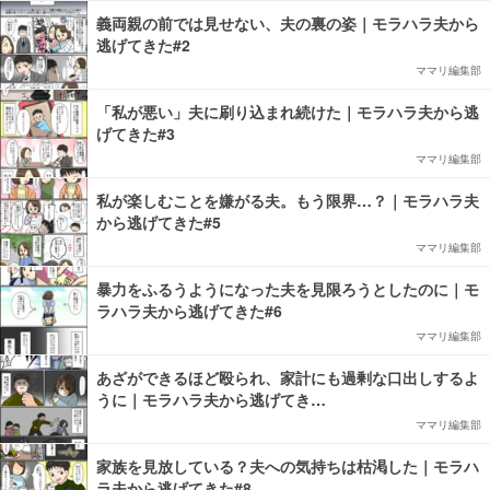
義両親の前では見せない、夫の裏の姿｜モラハラ夫から
逃げてきた#2
ママリ編集部
「私が悪い」夫に刷り込まれ続けた｜モラハラ夫から逃
げてきた#3
ママリ編集部
私が楽しむことを嫌がる夫。もう限界…？｜モラハラ夫
から逃げてきた#5
ママリ編集部
暴力をふるうようになった夫を見限ろうとしたのに｜モ
ラハラ夫から逃げてきた#6
ママリ編集部
あざができるほど殴られ、家計にも過剰な口出しするよ
うに｜モラハラ夫から逃げてき…
ママリ編集部
家族を見放している？夫への気持ちは枯渇した｜モラハ
ラ夫から逃げてきた#8