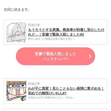
次回に続きます。
関連記事:
もうろうとする意識。救急車が到着し安心したけ
れど…｜盲腸で緊急入院しました#2
夜中に始まった腹痛は次第に痛みを増し…
盲腸で緊急入院しました
バックナンバー
関連記事:
わが子に異変！見たこともない表情に青ざめる｜
初めての熱性けいれん#1
大切なわが子が高熱を出したり、大きな…