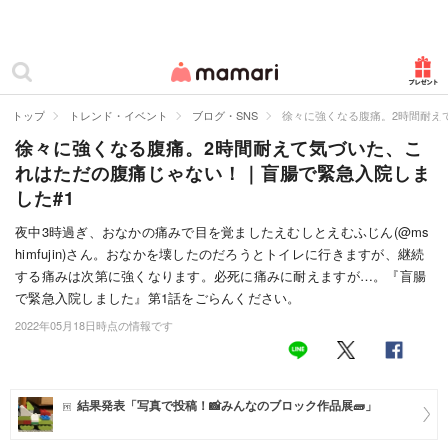
カテゴリー一覧
ママリ
妊活
トップ
トレンド・イベント
ブログ・SNS
徐々に強くなる腹痛。2時間耐え
徐々に強くなる腹痛。2時間耐えて気づいた、こ
妊娠
れはただの腹痛じゃない！｜盲腸で緊急入院しま
出産
した#1
赤ちゃん・育児
夜中3時過ぎ、おなかの痛みで目を覚ましたえむしとえむふじん(@ms
himfujin)さん。おなかを壊したのだろうとトイレに行きますが、継続
子育て・家族
する痛みは次第に強くなります。必死に痛みに耐えますが…。『盲腸
で緊急入院しました』第1話をごらんください。
病院
2022年05月18日時点の情報です
美容・ファッション
お仕事
結果発表「写真で投稿！📸みんなのブロック作品展🧱」
住まい