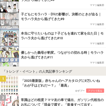
ママリ編集部
子どもにモラハラ・DVの影響が。決断のときが迫る｜
モラハラ夫から逃げてきた#9
ママリ編集部
本当に守りたいものは？子どもを連れて家を出た日｜モ
ラハラ夫から逃げてきた#10
ママリ編集部
優しかった義母が豹変。つながりの切れる時｜モラハラ
夫から逃げてきた#11
ママリ編集部
「トレンド・イベント」の人気記事ランキング
1
「2025最新版」赤ちゃんのヘアカタログに9万いいね
「わが子はどれだー？」「最高」
ゆずプー
アプリで見る
2
常識はどの程度？ママ友の車で遠出、ガソリン代相当の
お礼について「現金で渡す」「飲食すべて出す」