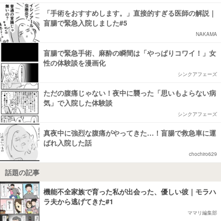
「手術をおすすめします。」直接的すぎる医師の解説｜
盲腸で緊急入院しました#5
NAKAMA
盲腸で緊急手術、麻酔の瞬間は「やっぱりコワイ！」女
性の体験談を漫画化
シンクアフェーズ
ただの腹痛じゃない！夜中に襲った「思いもよらない病
気」で入院した体験談
シンクアフェーズ
真夜中に強烈な腹痛がやってきた…！盲腸で救急車に運
ばれ入院した話
chochiro629
話題の記事
機能不全家族で育った私が出会った、優しい彼｜モラハ
ラ夫から逃げてきた#1
ママリ編集部