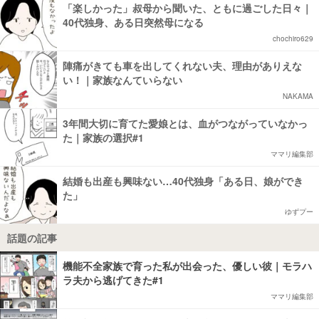
「楽しかった」叔母から聞いた、ともに過ごした日々｜
40代独身、ある日突然母になる
chochiro629
陣痛がきても車を出してくれない夫、理由がありえな
い！｜家族なんていらない
NAKAMA
3年間大切に育てた愛娘とは、血がつながっていなかっ
た｜家族の選択#1
ママリ編集部
結婚も出産も興味ない…40代独身「ある日、娘ができ
た」
ゆずプー
話題の記事
機能不全家族で育った私が出会った、優しい彼｜モラハ
ラ夫から逃げてきた#1
ママリ編集部