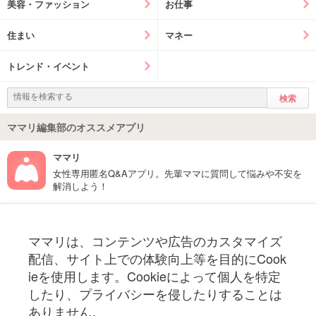
美容・ファッション
お仕事
住まい
マネー
トレンド・イベント
ママリ編集部のオススメアプリ
ママリ
女性専用匿名Q&Aアプリ。先輩ママに質問して悩みや不安を
解消しよう！
フォローしてね！ママリ公式アカウント
ママリは、コンテンツや広告のカスタマイズ
妊娠〜子育て中のお役立ち情報を配信中
配信、サイト上での体験向上等を目的にCook
ieを使用します。Cookieによって個人を特定
したり、プライバシーを侵したりすることは
ありません。