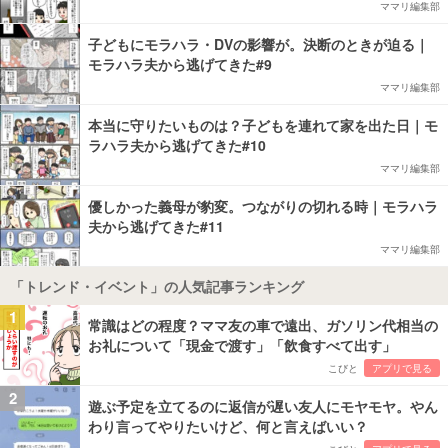
ママリ編集部
子どもにモラハラ・DVの影響が。決断のときが迫る｜
モラハラ夫から逃げてきた#9
ママリ編集部
本当に守りたいものは？子どもを連れて家を出た日｜モ
ラハラ夫から逃げてきた#10
ママリ編集部
優しかった義母が豹変。つながりの切れる時｜モラハラ
夫から逃げてきた#11
ママリ編集部
「トレンド・イベント」の人気記事ランキング
1
常識はどの程度？ママ友の車で遠出、ガソリン代相当の
お礼について「現金で渡す」「飲食すべて出す」
こびと
アプリで見る
2
遊ぶ予定を立てるのに返信が遅い友人にモヤモヤ。やん
わり言ってやりたいけど、何と言えばいい？