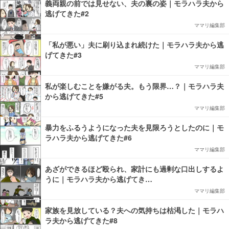
義両親の前では見せない、夫の裏の姿｜モラハラ夫から
逃げてきた#2
ママリ編集部
「私が悪い」夫に刷り込まれ続けた｜モラハラ夫から逃
げてきた#3
ママリ編集部
私が楽しむことを嫌がる夫。もう限界…？｜モラハラ夫
から逃げてきた#5
ママリ編集部
暴力をふるうようになった夫を見限ろうとしたのに｜モ
ラハラ夫から逃げてきた#6
ママリ編集部
あざができるほど殴られ、家計にも過剰な口出しするよ
うに｜モラハラ夫から逃げてき…
ママリ編集部
家族を見放している？夫への気持ちは枯渇した｜モラハ
ラ夫から逃げてきた#8