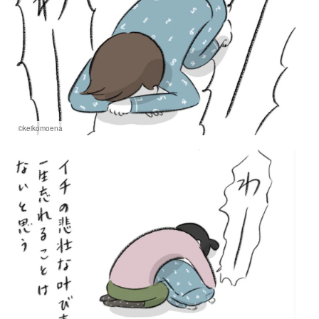
©keikomoena