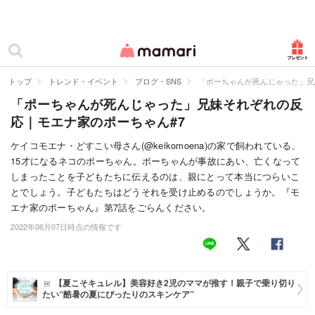
カテゴリー一覧
ママリ
妊活
トップ
トレンド・イベント
ブログ・SNS
「ポーちゃんが死んじゃった」兄
「ポーちゃんが死んじゃった」兄妹それぞれの反
妊娠
応｜モエナ家のポーちゃん#7
出産
ケイコモエナ・どすこい母さん(@keikomoena)の家で飼われている、
15才になるネコのポーちゃん。ポーちゃんが事故にあい、亡くなって
赤ちゃん・育児
しまったことを子どもたちに伝えるのは、親にとって本当につらいこ
子育て・家族
とでしょう。子どもたちはどうそれを受け止めるのでしょうか。『モ
エナ家のポーちゃん』第7話をごらんください。
病院
2022年06月07日時点の情報です
美容・ファッション
お仕事
【夏こそキュレル】美容好き2児のママが推す！親子で乗り切り
たい“酷暑の夏にぴったりのスキンケア”
住まい