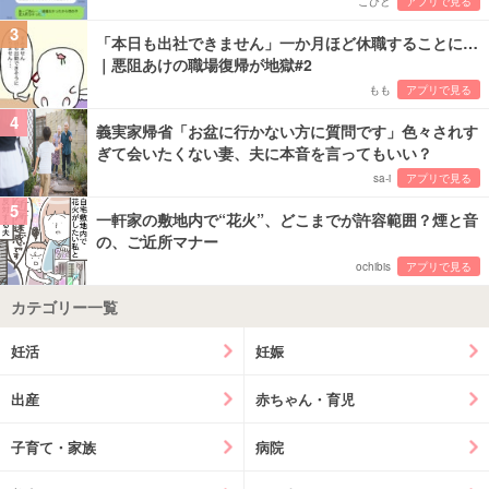
こびと
アプリで見る
3
「本日も出社できません」一か月ほど休職することに…
｜悪阻あけの職場復帰が地獄#2
もも
アプリで見る
4
義実家帰省「お盆に行かない方に質問です」色々されす
ぎて会いたくない妻、夫に本音を言ってもいい？
sa-i
アプリで見る
5
一軒家の敷地内で“花火”、どこまでが許容範囲？煙と音
の、ご近所マナー
ochibis
アプリで見る
カテゴリー一覧
妊活
妊娠
出産
赤ちゃん・育児
子育て・家族
病院