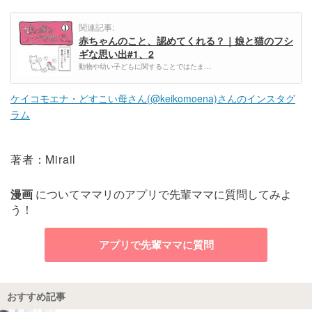
関連記事:
赤ちゃんのこと、認めてくれる？｜娘と猫のフシ
ギな思い出#1、2
動物や幼い子どもに関することではたま…
ケイコモエナ・どすこい母さん(@keikomoena)さんのインスタグ
ラム
著者：Mirail
漫画
についてママリのアプリで先輩ママに質問してみよ
う！
アプリで先輩ママに質問
おすすめ記事