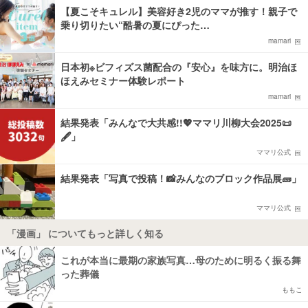
【夏こそキュレル】美容好き2児のママが推す！親子で
乗り切りたい“酷暑の夏にぴった…
mamari
日本初※ビフィズス菌配合の『安心』を味方に。明治ほ
ほえみセミナー体験レポート
mamari
結果発表「みんなで大共感!!💖ママリ川柳大会2025📜
🖋️」
ママリ公式
結果発表「写真で投稿！📸みんなのブロック作品展🧱」
ママリ公式
「漫画」 についてもっと詳しく知る
これが本当に最期の家族写真…母のために明るく振る舞
った葬儀
ももこ