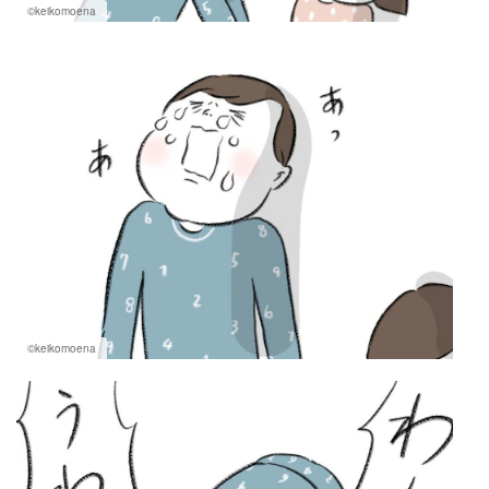
©keikomoena
©keikomoena