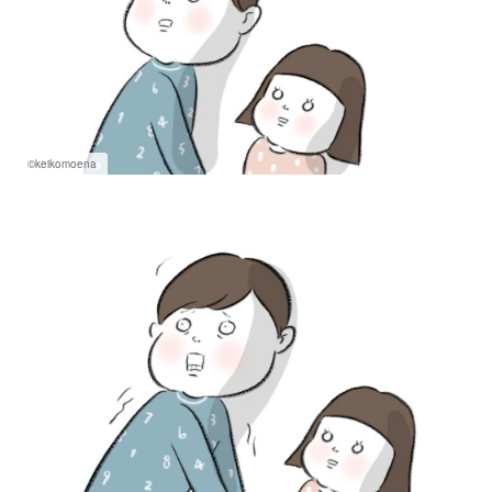
©keikomoena