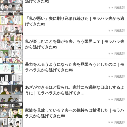
逃げてきた#2
ママリ編集部
「私が悪い」夫に刷り込まれ続けた｜モラハラ夫から逃
げてきた#3
ママリ編集部
私が楽しむことを嫌がる夫。もう限界…？｜モラハラ夫
から逃げてきた#5
ママリ編集部
暴力をふるうようになった夫を見限ろうとしたのに｜モ
ラハラ夫から逃げてきた#6
ママリ編集部
あざができるほど殴られ、家計にも過剰な口出しするよ
うに｜モラハラ夫から逃げてき…
ママリ編集部
家族を見放している？夫への気持ちは枯渇した｜モラハ
ラ夫から逃げてきた#8
ママリ編集部