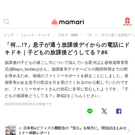
カテゴリー一覧
ママリ
妊活
トップ
トレンド・イベント
ブログ・SNS
「何…!?」息子が通う放課後デ
「何…!?」息子が通う放課後デイからの電話にド
妊娠
キドキ｜子どもの放課後どうしてる？#6
出産
放課後の子どもの過ごし方について悩んでいる星河ばよ@発達障害育
児(@bayo_fantasy)さん。放課後等デイサービスの開所時間までの間
赤ちゃん・育児
を埋めるため、地域のファミリーサポートを頼ることにしました。発
子育て・家族
達障害がある息子の世話を引き受けてくれるのか心配していたのです
が、ファミリーサポートさんの対応に非常に安心したようです。『子
病院
どもの放課後どうしてる？』第6話をごらんください。
2022年06月29日時点の情報です
美容・ファッション
お仕事
日本初※ビフィズス菌配合の『安心』を味方に。明治ほほえみセ
住まい
ミナー体験レポート