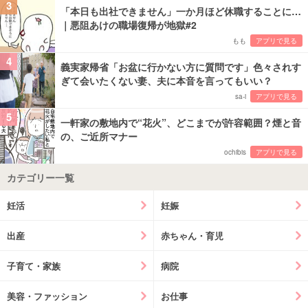
3
「本日も出社できません」一か月ほど休職することに…
｜悪阻あけの職場復帰が地獄#2
もも
アプリで見る
4
義実家帰省「お盆に行かない方に質問です」色々されす
ぎて会いたくない妻、夫に本音を言ってもいい？
sa-i
アプリで見る
5
一軒家の敷地内で“花火”、どこまでが許容範囲？煙と音
の、ご近所マナー
ochibis
アプリで見る
カテゴリー一覧
妊活
妊娠
出産
赤ちゃん・育児
子育て・家族
病院
美容・ファッション
お仕事