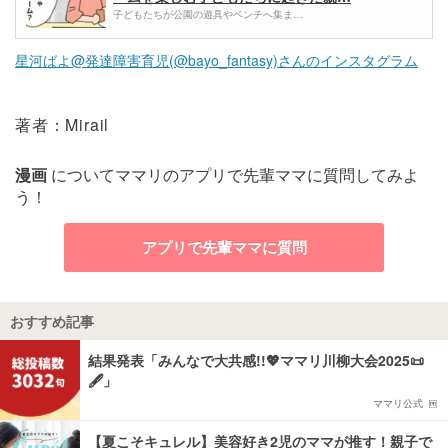
子どもたちが公園の遊具やベンチへ集ま…
星河ばよ@発達障害育児(@bayo_fantasy)さんのインスタグラム
著者：Mirail
漫画
についてママリのアプリで先輩ママに質問してみよ
う！
アプリで先輩ママに質問
おすすめ記事
結果発表「みんなで大共感!!💖ママリ川柳大会2025📜
🖋️」
ママリ公式
【夏こそキュレル】美容好き2児のママが推す！親子で