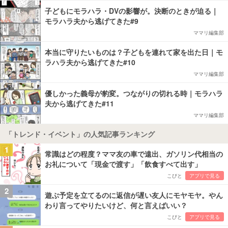
子どもにモラハラ・DVの影響が。決断のときが迫る｜
モラハラ夫から逃げてきた#9
ママリ編集部
本当に守りたいものは？子どもを連れて家を出た日｜モ
ラハラ夫から逃げてきた#10
ママリ編集部
優しかった義母が豹変。つながりの切れる時｜モラハラ
夫から逃げてきた#11
ママリ編集部
「トレンド・イベント」の人気記事ランキング
1
常識はどの程度？ママ友の車で遠出、ガソリン代相当の
お礼について「現金で渡す」「飲食すべて出す」
こびと
アプリで見る
2
遊ぶ予定を立てるのに返信が遅い友人にモヤモヤ。やん
わり言ってやりたいけど、何と言えばいい？
こびと
アプリで見る