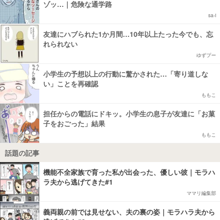
ゾッ…｜危険な通学路
sa-i
友達にハブられた1か月間…10年以上たった今でも、忘
れられない
ゆずプー
小学生の予想以上の行動に驚かされた…「寄り道しな
い」ことを再確認
ももこ
担任からの電話にドキッ。小学生の息子が友達に「お菓
子をおごった」結果
ももこ
話題の記事
機能不全家族で育った私が出会った、優しい彼｜モラハ
ラ夫から逃げてきた#1
ママリ編集部
義両親の前では見せない、夫の裏の姿｜モラハラ夫から