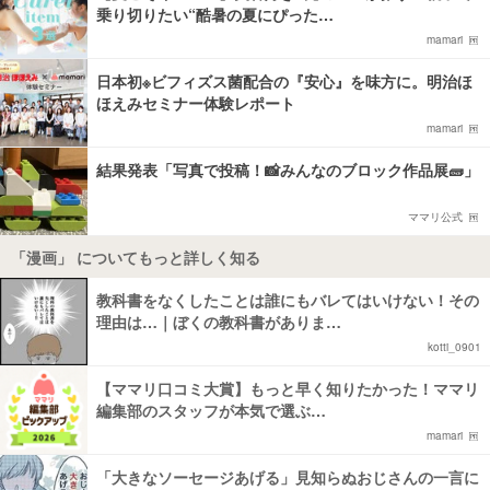
乗り切りたい“酷暑の夏にぴった…
mamari
日本初※ビフィズス菌配合の『安心』を味方に。明治ほ
ほえみセミナー体験レポート
mamari
結果発表「写真で投稿！📸みんなのブロック作品展🧱」
ママリ公式
「漫画」 についてもっと詳しく知る
教科書をなくしたことは誰にもバレてはいけない！その
理由は…｜ぼくの教科書がありま…
kotti_0901
【ママリ口コミ大賞】もっと早く知りたかった！ママリ
編集部のスタッフが本気で選ぶ…
mamari
「大きなソーセージあげる」見知らぬおじさんの一言に