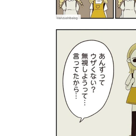
©anzushibalog