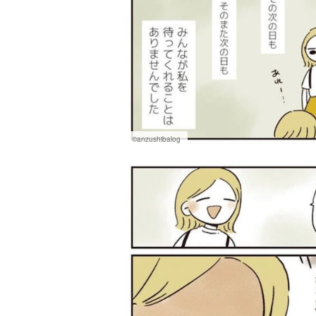
©anzushibalog