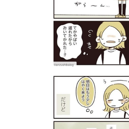
©anzushibalog