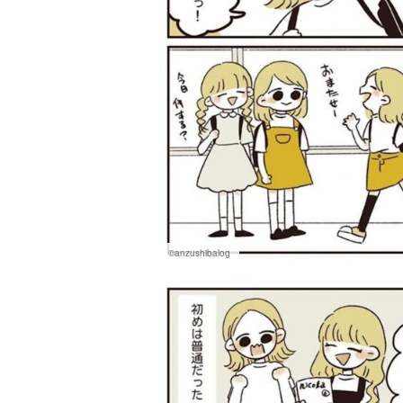
©anzushibalog