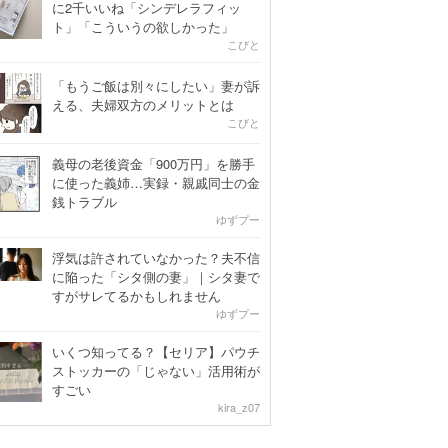
に2千いいね「シンデレラフィッ
ト」「こういうの欲しかった」
こびと
「もうご飯は別々にしたい」妻が訴
える、夫婦双方のメリットとは
こびと
義母の老後資金「900万円」を勝手
に使った義姉…実録・親戚同士の金
銭トラブル
ゆずプー
浮気は許されていなかった？夫不信
に陥った「シタ側の妻」｜シタ妻で
すがサレてるかもしれません
ゆずプー
いくつ知ってる？【セリア】パウチ
ストッカーの「じゃない」活用術が
すごい
kira_z07