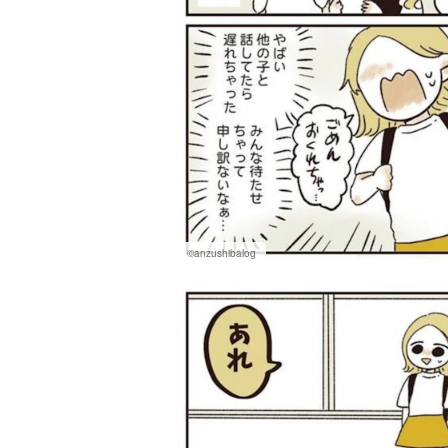
©anzushibalog