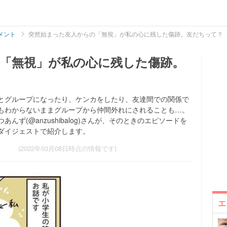
メント
突然始まった友人からの「無視」が私の心に残した傷跡。友だちって？
「無視」が私の心に残した傷跡。
とグループになったり、ケンカをしたり、友達間での関係で
もわからないままグループから仲間外れにされることも…。
ず(@anzushibalog)さんが、そのときのエピソードを
ダイジェストで紹介します。
(2022年03月08日時点の情報です)
エ