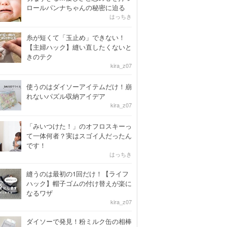
ロールパンナちゃんの秘密に迫る
はっちき
糸が短くて「玉止め」できない！
【主婦ハック】縫い直したくないと
きのテク
kira_z07
使うのはダイソーアイテムだけ！崩
れないパズル収納アイデア
kira_z07
「みいつけた！」のオフロスキーっ
て一体何者？実はスゴイ人だったん
です！
はっちき
縫うのは最初の1回だけ！【ライフ
ハック】帽子ゴムの付け替えが楽に
なるワザ
kira_z07
ダイソーで発見！粉ミルク缶の相棒