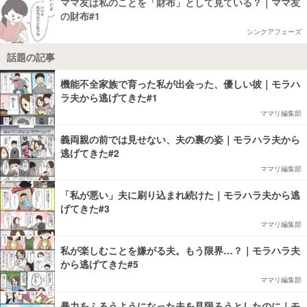
ママ友は私のことを「財布」として見ている？｜ママ友
の財布#1
シンクアフェーズ
話題の記事
機能不全家族で育った私が出会った、優しい彼｜モラハ
ラ夫から逃げてきた#1
ママリ編集部
義両親の前では見せない、夫の裏の姿｜モラハラ夫から
逃げてきた#2
ママリ編集部
「私が悪い」夫に刷り込まれ続けた｜モラハラ夫から逃
げてきた#3
ママリ編集部
私が楽しむことを嫌がる夫。もう限界…？｜モラハラ夫
から逃げてきた#5
ママリ編集部
暴力をふるうようになった夫を見限ろうとしたのに｜モ