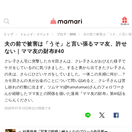
カテゴリー一覧
ママリ
妊活
トップ
トレンド・イベント
ブログ・SNS
夫の前で被害は「うそ」と言い張
夫の前で被害は「うそ」と言い張るママ友、許せ
妊娠
ない｜ママ友の財布#40
出産
クレ子さん宅に突撃したカモ田さんは、クレ子さんがおびえた様子で
ケガをしているのに気づきました。すると奥から出てきたクレ子さん
赤ちゃん・育児
の夫は、さらにひどいケガをしていました。一体この夫婦に何が…？
子育て・家族
カモ田さんの夫がお金のことについて問い詰めると、クレ子さんは苦
し紛れの行動に出ます。ツムママ(@tumutumuo)さんのフォロワーさ
病院
んが経験したママ友との関係を描いた漫画『ママ友の財布』第40話を
ごらんください。
美容・ファッション
2022年07月12日時点の情報です
お仕事
住まい
結果発表「写真で投稿！📸みんなのブロック作品展🧱」