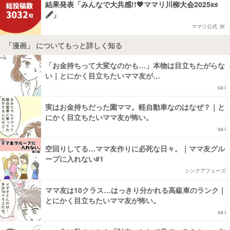
結果発表「みんなで大共感!!💖ママリ川柳大会2025📜
🖋️」
ママリ公式
「漫画」 についてもっと詳しく知る
「お金持ちって大変なのかも…」本物は目立ちたがらな
い｜とにかく目立ちたいママ友が…
sa-i
実はお金持ちだった園ママ。軽自動車なのはなぜ？｜と
にかく目立ちたいママ友が怖い。
sa-i
空回りしてる…ママ友作りに必死な日々。｜ママ友グル
ープに入れない#1
シンクアフェーズ
ママ友は10クラス…はっきり分かれる高級車のランク｜
とにかく目立ちたいママ友が怖い。
sa-i