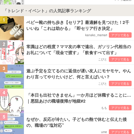
「トレンド・イベント」の人気記事ランキング
1
ベビー靴の持ち歩き【セリア】最適解を見つけた！2千
いいね「これは助かる」「即セリア行き決定」
kanako_mamari
アプリで見る
2
常識はどの程度？ママ友の車で遠出、ガソリン代相当の
お礼について「現金で渡す」「飲食すべて出す」
こびと
アプリで見る
3
遊ぶ予定を立てるのに返信が遅い友人にモヤモヤ。やん
わり言ってやりたいけど、何と言えばいい？
こびと
アプリで見る
4
「本日も出社できません」一か月ほど休職することに…
｜悪阻あけの職場復帰が地獄#2
もも
アプリで見る
5
なぜか、反応が冷たい。子どもの熱で休むと伝えた後
の、職場の“塩対応”
ume
アプリで見る