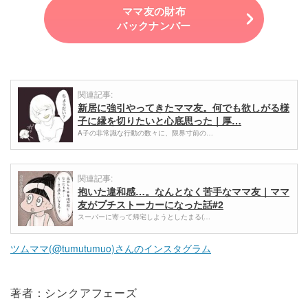
ママ友の財布
バックナンバー
関連記事:
新居に強引やってきたママ友。何でも欲しがる様
子に縁を切りたいと心底思った｜厚…
A子の非常識な行動の数々に、限界寸前の…
関連記事:
抱いた違和感…。なんとなく苦手なママ友｜ママ
友がプチストーカーになった話#2
スーパーに寄って帰宅しようとしたまる(…
ツムママ(@tumutumuo)さんのインスタグラム
著者：シンクアフェーズ