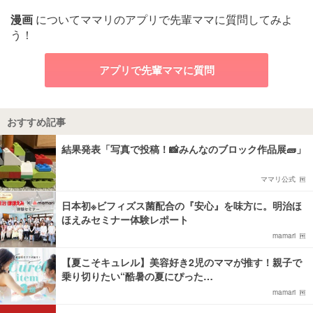
漫画
についてママリのアプリで先輩ママに質問してみよ
う！
アプリで先輩ママに質問
おすすめ記事
結果発表「写真で投稿！📸みんなのブロック作品展🧱」
ママリ公式
日本初※ビフィズス菌配合の『安心』を味方に。明治ほ
ほえみセミナー体験レポート
mamari
【夏こそキュレル】美容好き2児のママが推す！親子で
乗り切りたい“酷暑の夏にぴった…
mamari