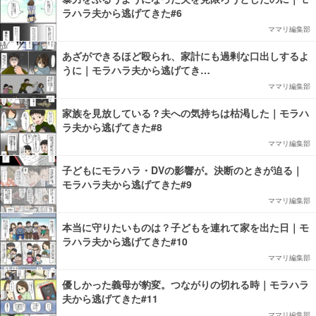
ラハラ夫から逃げてきた#6
ママリ編集部
あざができるほど殴られ、家計にも過剰な口出しするよ
うに｜モラハラ夫から逃げてき…
ママリ編集部
家族を見放している？夫への気持ちは枯渇した｜モラハ
ラ夫から逃げてきた#8
ママリ編集部
子どもにモラハラ・DVの影響が。決断のときが迫る｜
モラハラ夫から逃げてきた#9
ママリ編集部
本当に守りたいものは？子どもを連れて家を出た日｜モ
ラハラ夫から逃げてきた#10
ママリ編集部
優しかった義母が豹変。つながりの切れる時｜モラハラ
夫から逃げてきた#11
ママリ編集部