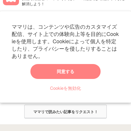
解消しよう！
フォローしてね！ママリ公式アカウント
ママリは、コンテンツや広告のカスタマイズ
妊娠〜子育て中のお役立ち情報を配信中
配信、サイト上での体験向上等を目的にCook
ieを使用します。Cookieによって個人を特定
したり、プライバシーを侵したりすることは
ありません。
ママリからのお知らせ
同意する
今ママリで読みたい記事は何ですか？
Cookieを無効化
ママリ編集部がみなさんのご意見をもとに記事を作成させていただきま
す！
ママリで読みたい記事をリクエスト！