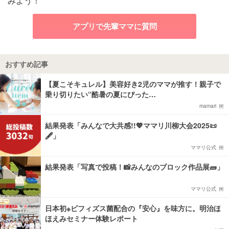
みよう！
アプリで先輩ママに質問
おすすめ記事
【夏こそキュレル】美容好き2児のママが推す！親子で
乗り切りたい“酷暑の夏にぴった…
mamari
結果発表「みんなで大共感!!💖ママリ川柳大会2025📜
🖋️」
ママリ公式
結果発表「写真で投稿！📸みんなのブロック作品展🧱」
ママリ公式
日本初※ビフィズス菌配合の『安心』を味方に。明治ほ
ほえみセミナー体験レポート