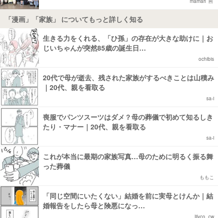
mamari
「漫画」「家族」 についてもっと詳しく知る
生きる力をくれる、「ひ孫」の存在が大きな助けに｜お
じいちゃんが突然85歳の誕生日…
ochibis
20代で母が逝去、残された家族がするべきことは山積み
｜20代、親を看取る
sa-i
喪服でパンツスーツはダメ？母の葬儀で初めて知るしき
たり・マナー｜20代、親を看取る
sa-i
これが本当に最期の家族写真…母のために明るく振る舞
った葬儀
ももこ
「同じ空間にいたくない」結婚を前に実母とけんか｜結
婚報告をしたら母と険悪になっ…
lilyco_cw