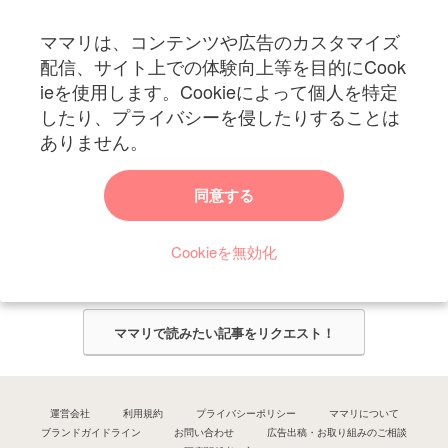
フォローしてね！ママリ公式アカウント
ママリは、コンテンツや広告のカスタマイズ
妊娠〜子育て中のお役立ち情報を配信中
配信、サイト上での体験向上等を目的にCook
ieを使用します。Cookieによって個人を特定
したり、プライバシーを侵したりすることは
ありません。
ママリからのお知らせ
同意する
今ママリで読みたい記事は何ですか？
Cookieを無効化
ママリ編集部がみなさんのご意見をもとに記事を作成させていただきま
す！
ママリで読みたい記事をリクエスト！
運営会社
利用規約
プライバシーポリシー
ママリについて
ブランドガイドライン
お問い合わせ
広告出稿・お取り組みのご相談