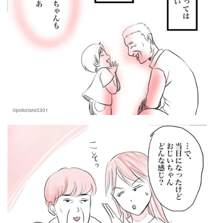
©pokotaro0301