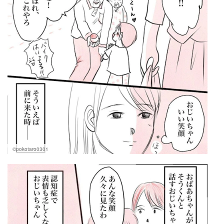
©pokotaro0301