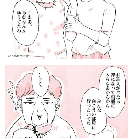
©pokotaro0301