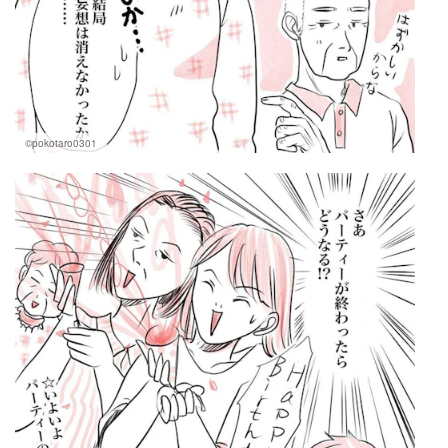
©pokotaro0301