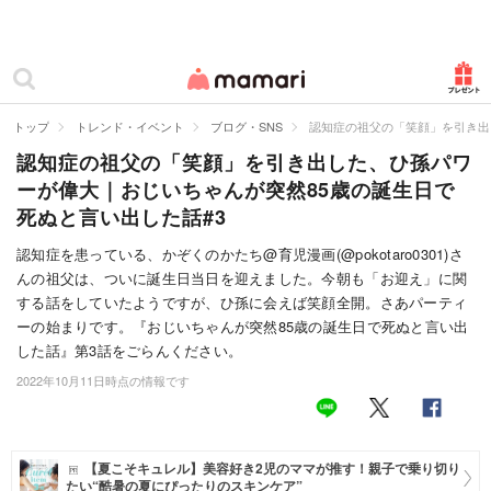
カテゴリー一覧
ママリ
妊活
トップ
トレンド・イベント
ブログ・SNS
認知症の祖父の「笑顔」を引き出
認知症の祖父の「笑顔」を引き出した、ひ孫パワ
妊娠
ーが偉大｜おじいちゃんが突然85歳の誕生日で
出産
死ぬと言い出した話#3
赤ちゃん・育児
認知症を患っている、かぞくのかたち@育児漫画(@pokotaro0301)さ
んの祖父は、ついに誕生日当日を迎えました。今朝も「お迎え」に関
子育て・家族
する話をしていたようですが、ひ孫に会えば笑顔全開。さあパーティ
ーの始まりです。『おじいちゃんが突然85歳の誕生日で死ぬと言い出
病院
した話』第3話をごらんください。
2022年10月11日時点の情報です
美容・ファッション
お仕事
【夏こそキュレル】美容好き2児のママが推す！親子で乗り切り
住まい
たい“酷暑の夏にぴったりのスキンケア”