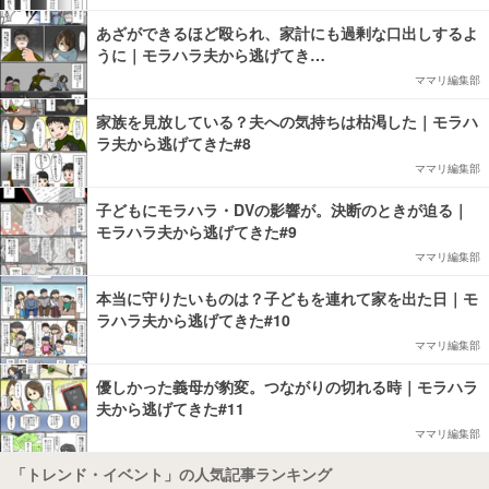
あざができるほど殴られ、家計にも過剰な口出しするよ
うに｜モラハラ夫から逃げてき…
ママリ編集部
家族を見放している？夫への気持ちは枯渇した｜モラハ
ラ夫から逃げてきた#8
ママリ編集部
子どもにモラハラ・DVの影響が。決断のときが迫る｜
モラハラ夫から逃げてきた#9
ママリ編集部
本当に守りたいものは？子どもを連れて家を出た日｜モ
ラハラ夫から逃げてきた#10
ママリ編集部
優しかった義母が豹変。つながりの切れる時｜モラハラ
夫から逃げてきた#11
ママリ編集部
「トレンド・イベント」の人気記事ランキング