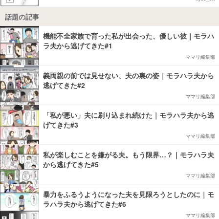
話題の記事
機能不全家族で育った私が出会った、優しい彼｜モラハ
ラ夫から逃げてきた#1
ママリ編集部
義両親の前では見せない、夫の裏の姿｜モラハラ夫から
逃げてきた#2
ママリ編集部
「私が悪い」夫に刷り込まれ続けた｜モラハラ夫から逃
げてきた#3
ママリ編集部
私が楽しむことを嫌がる夫。もう限界…？｜モラハラ夫
から逃げてきた#5
ママリ編集部
暴力をふるうようになった夫を見限ろうとしたのに｜モ
ラハラ夫から逃げてきた#6
ママリ編集部