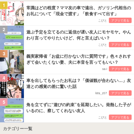
1
常識はどの程度？ママ友の車で遠出、ガソリン代相当の
お礼について「現金で渡す」「飲食すべて出す」
こびと
アプリで見る
2
遊ぶ予定を立てるのに返信が遅い友人にモヤモヤ。やん
わり言ってやりたいけど、何と言えばいい？
こびと
アプリで見る
3
義実家帰省「お盆に行かない方に質問です」色々されす
ぎて会いたくない妻、夫に本音を言ってもいい？
sa-i
アプリで見る
4
車を出してもらったお礼は？「価値観が合わない…」友
達との感覚の差に驚いた話
kira_z07
アプリで見る
5
角を立てずに“遊びの約束”を延期したい。発熱した子が
いるのに、察してくれない友人
こびと
アプリで見る
カテゴリー一覧