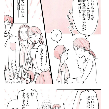
©pokotaro0301