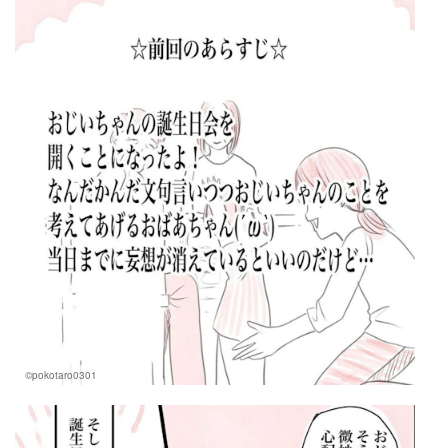
©pokotaro0301