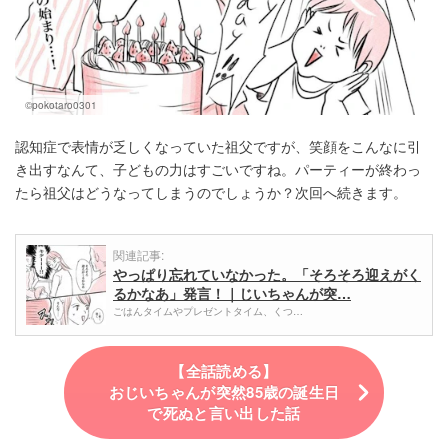
©pokotaro0301
認知症で表情が乏しくなっていた祖父ですが、笑顔をこんなに引
き出すなんて、子どもの力はすごいですね。パーティーが終わっ
たら祖父はどうなってしまうのでしょうか？次回へ続きます。
関連記事:
やっぱり忘れていなかった。「そろそろ迎えがく
るかなあ」発言！｜じいちゃんが突…
ごはんタイムやプレゼントタイム、くつ…
【全話読める】
おじいちゃんが突然85歳の誕生日
で死ぬと言い出した話