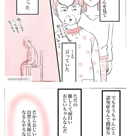
©pokotaro0301