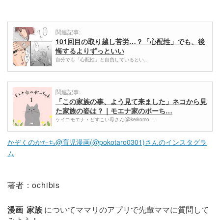
関連記事:
101回目の取り越し苦労…？「心配性」でも、後
悔するよりずっといい
自分でも「心配性」と自負しているとい…
関連記事:
「この家族の事、よう見て来ました」ネコから見
た家族の姿は？｜モエナ家のポーち…
ケイコモエナ・どすこい母さん(@keikomo…
かぞくのかたち@育児漫画(@pokotaro0301)さんのインスタグラ
ム
著者：ochibis
漫画
家族
についてママリのアプリで先輩ママに質問して