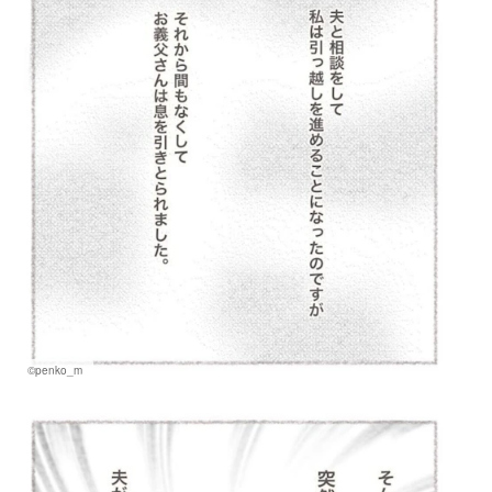
©penko_m