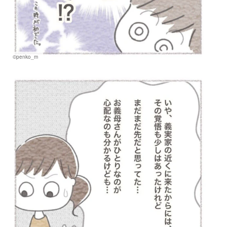
©penko_m