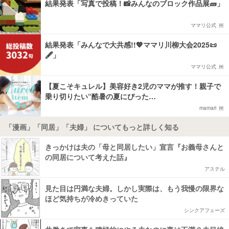
結果発表「写真で投稿！📸みんなのブロック作品展🧱」
ママリ公式
結果発表「みんなで大共感!!💖ママリ川柳大会2025📜
🖋️」
ママリ公式
【夏こそキュレル】美容好き2児のママが推す！親子で
乗り切りたい“酷暑の夏にぴった…
mamari
「漫画」「同居」「夫婦」 についてもっと詳しく知る
きっかけは夫の「母と同居したい」宣言『お義母さんと
の同居について考えた話』
アステル
見た目は円満な夫婦。しかし実際は、もう我慢の限界な
ほど気持ちが冷めきっていた
シンクアフェーズ