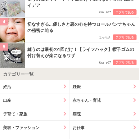
イデア
kira_z07
アプリで見る
4
切なすぎる...優しさと悪の心を持つロールパンナちゃん
の秘密に迫る
はっちき
アプリで見る
5
縫うのは最初の1回だけ！【ライフハック】帽子ゴムの
付け替えが楽になるワザ
kira_z07
アプリで見る
カテゴリー一覧
妊活
妊娠
出産
赤ちゃん・育児
子育て・家族
病院
美容・ファッション
お仕事