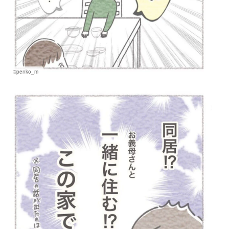
©penko_m