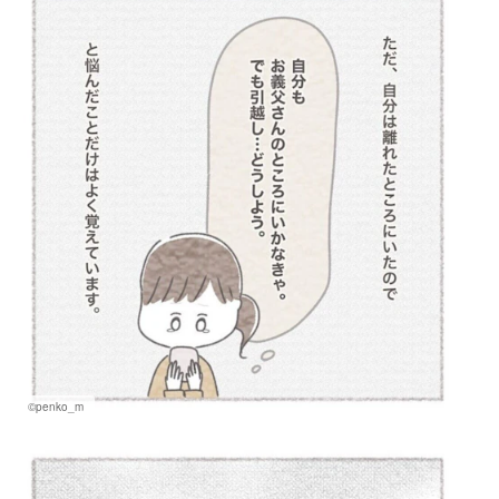
©penko_m