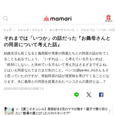
カテゴリー一覧
ママリ
妊活
トップ
トレンド・イベント
エンターテイメント
それまでは「いつか」の話
それまでは「いつか」の話だった『お義母さんと
妊娠
の同居について考えた話』
出産
結婚生活も長くなると義両親や実家の両親たちとの同居の話が出てく
ることもあるでしょう。「いずれは…」と考えている方もいれば、
赤ちゃん・育児
「絶対にしない」と決めている方もいて考え方はさまざまですよね。
子育て・家族
とはいえ同居なんてまだまだ先のこと。ペンコ(@penko_m)さんもそ
う思っていたのですが、突如同居の話が現実味を帯びてくることにな
病院
ります。夫に義母との同居を提案されたペンコさんの選択とは…？
2022年08月12日時点の情報です
美容・ファッション
お仕事
【夏こそキュレル】美容好き2児のママが推す！親子で乗り切り
住まい
たい“酷暑の夏にぴったりのスキンケア”