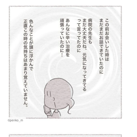
©penko_m