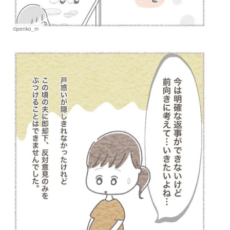
©penko_m