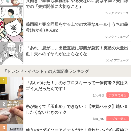
共働きで家事も積極的にやる夫なのに妻は不満？夫目線
での『夫婦関係に大切なこと』
シンクアフェーズ
義両親と完全同居をする上での大事なルール｜うちの義
母(おかあ)さん#2
シンクアフェーズ
「あれ…息が…」出産直後に容態が急変！突然の大量出
血｜夫へのイヤミが止まらなくな…
シンクアフェーズ
「トレンド・イベント」の人気記事ランキング
1
「みいつけた！」のオフロスキーって一体何者？実はス
ゴイ人だったんです！
はっちき
アプリで見る
2
糸が短くて「玉止め」できない！【主婦ハック】縫い直
したくないときのテク
kira_z07
アプリで見る
3
使うのはダイソーアイテムだけ！崩れないパズル収納ア