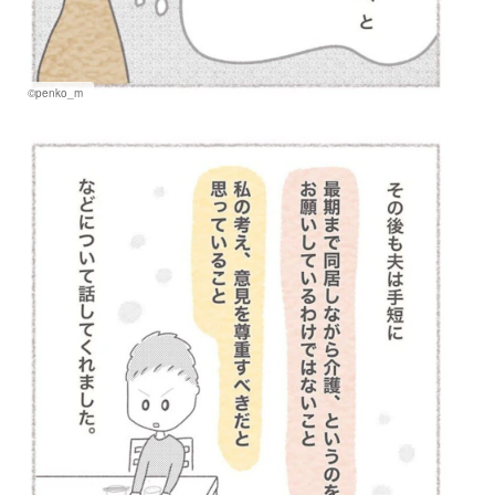
©penko_m