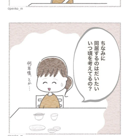
©penko_m