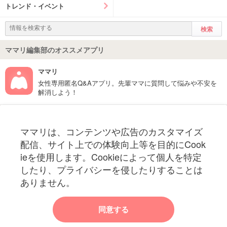
トレンド・イベント
ママリ編集部のオススメアプリ
ママリ
女性専用匿名Q&Aアプリ。先輩ママに質問して悩みや不安を
解消しよう！
フォローしてね！ママリ公式アカウント
ママリは、コンテンツや広告のカスタマイズ
妊娠〜子育て中のお役立ち情報を配信中
配信、サイト上での体験向上等を目的にCook
ieを使用します。Cookieによって個人を特定
したり、プライバシーを侵したりすることは
ありません。
ママリからのお知らせ
同意する
今ママリで読みたい記事は何ですか？