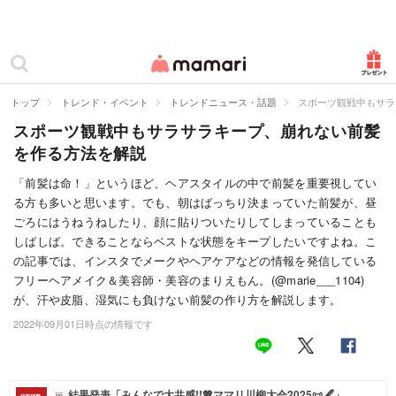
カテゴリー一覧
ママリ
妊活
トップ
トレンド・イベント
トレンドニュース・話題
スポーツ観戦中もサラ
スポーツ観戦中もサラサラキープ、崩れない前髪
妊娠
を作る方法を解説
出産
「前髪は命！」というほど、ヘアスタイルの中で前髪を重要視してい
る方も多いと思います。でも、朝はばっちり決まっていた前髪が、昼
赤ちゃん・育児
ごろにはうねうねしたり、顔に貼りついたりしてしまっていることも
子育て・家族
しばしば。できることならベストな状態をキープしたいですよね。こ
の記事では、インスタでメークやヘアケアなどの情報を発信している
病院
フリーヘアメイク＆美容師・美容のまりえもん。(@marie___1104)
が、汗や皮脂、湿気にも負けない前髪の作り方を解説します。
美容・ファッション
2022年09月01日時点の情報です
お仕事
住まい
結果発表「みんなで大共感!!💖ママリ川柳大会2025📜🖋️」