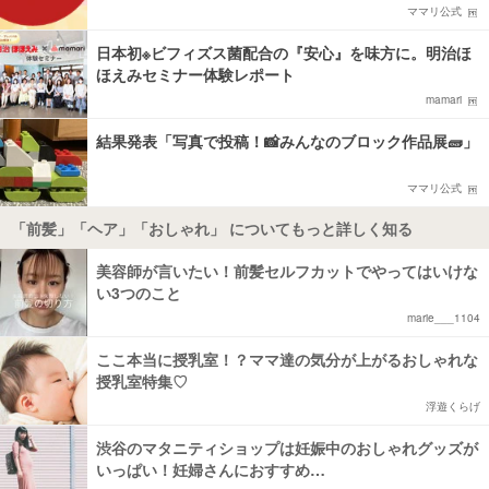
ママリ公式
日本初※ビフィズス菌配合の『安心』を味方に。明治ほ
ほえみセミナー体験レポート
mamari
結果発表「写真で投稿！📸みんなのブロック作品展🧱」
ママリ公式
「前髪」「ヘア」「おしゃれ」 についてもっと詳しく知る
美容師が言いたい！前髪セルフカットでやってはいけな
い3つのこと
marie___1104
ここ本当に授乳室！？ママ達の気分が上がるおしゃれな
授乳室特集♡
浮遊くらげ
渋谷のマタニティショップは妊娠中のおしゃれグッズが
いっぱい！妊婦さんにおすすめ…