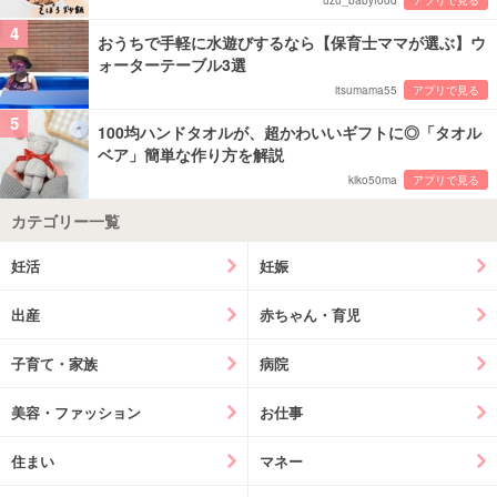
uzu_babyfood
アプリで見る
4
おうちで手軽に水遊びするなら【保育士ママが選ぶ】ウ
ォーターテーブル3選
itsumama55
アプリで見る
5
100均ハンドタオルが、超かわいいギフトに◎「タオル
ベア」簡単な作り方を解説
kiko50ma
アプリで見る
カテゴリー一覧
妊活
妊娠
出産
赤ちゃん・育児
子育て・家族
病院
美容・ファッション
お仕事
住まい
マネー