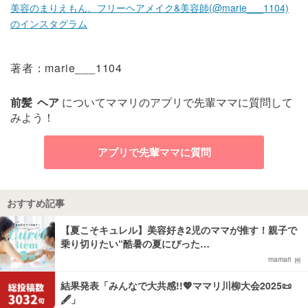
美容のまりえもん。フリーヘアメイク&美容師(@marie___1104)
のインスタグラム
著者：marie___1104
前髪
ヘア
についてママリのアプリで先輩ママに質問して
みよう！
アプリで先輩ママに質問
おすすめ記事
【夏こそキュレル】美容好き2児のママが推す！親子で
乗り切りたい“酷暑の夏にぴった…
mamari
結果発表「みんなで大共感!!💖ママリ川柳大会2025📜
🖋️」