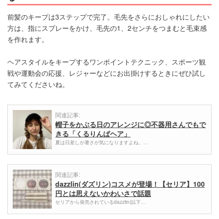
前髪のキープは3ステップで完了。毛先をさらにおしゃれにしたい
方は、指にスプレーをかけ、毛先の1、2センチをつまむと毛束感
を作れます。
ヘアスタイルをキープするワンポイントテクニック、スポーツ観
戦や運動会の応援、レジャーなどにお出掛けするときにぜひ試し
てみてくださいね。
関連記事:
帽子をかぶる日のアレンジに◎不器用さんでもで
きる「くるりんぱヘア」
夏は日差しが暑さが気になりますよね。…
関連記事:
dazzlin(ダズリン)コスメが登場！【セリア】100
円とは思えないかわいさで話題
セリアから発売されているdazzlin(以下…