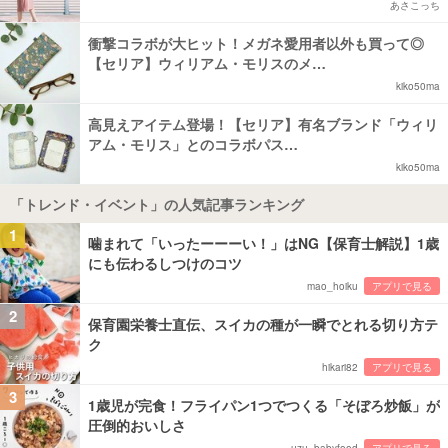
あさこっち
衝撃コラボが大ヒット！メガネ愛用者以外も買って◎
【セリア】ウィリアム・モリスのメ…
kiko50ma
高見えアイテム登場！【セリア】有名ブランド「ウィリ
アム・モリス」とのコラボパス…
kiko50ma
「トレンド・イベント」の人気記事ランキング
1
噛まれて「いったーーーい！」はNG【保育士解説】1歳
にも伝わるしつけのコツ
mao_hoiku
アプリで見る
2
保育園栄養士直伝、スイカの種が一瞬でとれる切り方テ
ク
hikari82
アプリで見る
3
1歳児が完食！フライパン1つでつくる「そぼろ炒飯」が
圧倒的おいしさ