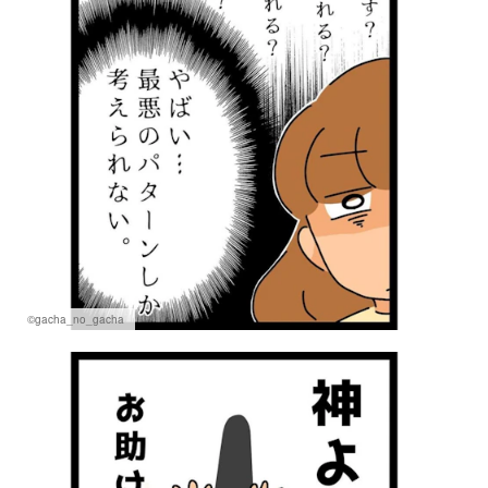
©gacha_no_gacha