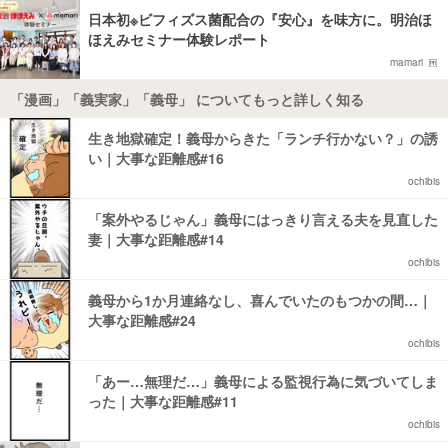
日本初※ビフィズス菌配合の『安心』を味方に。明治ほ
ほえみセミナー体験レポート
mamari
「漫画」「義実家」「義母」 についてもっと詳しく知る
生き地獄確定！義母からきた「ランチ行かない？」の誘
い｜大事な距離感#16
ochibis
「案外やるじゃん」義母にはっきり言える夫を見直した
妻｜大事な距離感#14
ochibis
義母から1か月連絡なし、喜んでいたのもつかの間…｜
大事な距離感#24
ochibis
「あー…無理だ…」義母による監視行為に気づいてしま
った｜大事な距離感#11
ochibis