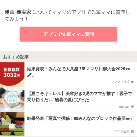
漫画
義実家
についてママリのアプリで先輩ママに質問し
てみよう！
アプリで先輩ママに質問
おすすめ記事
結果発表「みんなで大共感!!💖ママリ川柳大会2025📜
🖋️」
ママリ公式
【夏こそキュレル】美容好き2児のママが推す！親子で
乗り切りたい“酷暑の夏にぴった…
mamari
結果発表「写真で投稿！📸みんなのブロック作品展🧱」
ママリ公式