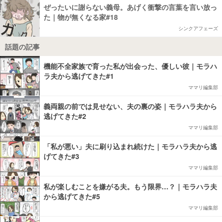
ぜったいに謝らない義母。あげく衝撃の言葉を言い放っ
た｜物が無くなる家#18
シンクアフェーズ
話題の記事
機能不全家族で育った私が出会った、優しい彼｜モラハ
ラ夫から逃げてきた#1
ママリ編集部
義両親の前では見せない、夫の裏の姿｜モラハラ夫から
逃げてきた#2
ママリ編集部
「私が悪い」夫に刷り込まれ続けた｜モラハラ夫から逃
げてきた#3
ママリ編集部
私が楽しむことを嫌がる夫。もう限界…？｜モラハラ夫
から逃げてきた#5
ママリ編集部