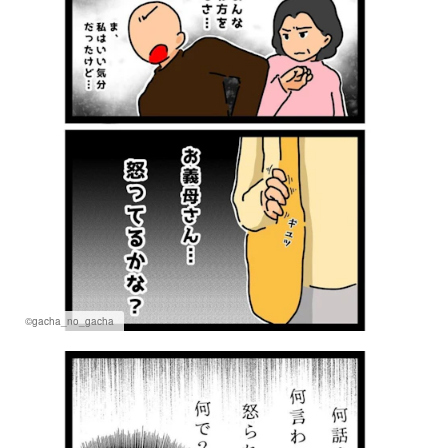
©gacha_no_gacha