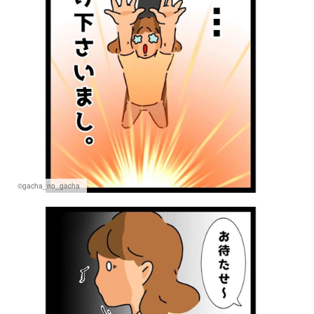
©gacha_no_gacha