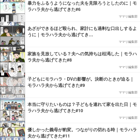
暴力をふるうようになった夫を見限ろうとしたのに｜モ
ラハラ夫から逃げてきた#6
ママリ編集部
あざができるほど殴られ、家計にも過剰な口出しするよ
うに｜モラハラ夫から逃げてき…
ママリ編集部
家族を見放している？夫への気持ちは枯渇した｜モラハ
ラ夫から逃げてきた#8
ママリ編集部
子どもにモラハラ・DVの影響が。決断のときが迫る｜
モラハラ夫から逃げてきた#9
ママリ編集部
本当に守りたいものは？子どもを連れて家を出た日｜モ
ラハラ夫から逃げてきた#10
ママリ編集部
優しかった義母が豹変。つながりの切れる時｜モラハラ
夫から逃げてきた#11