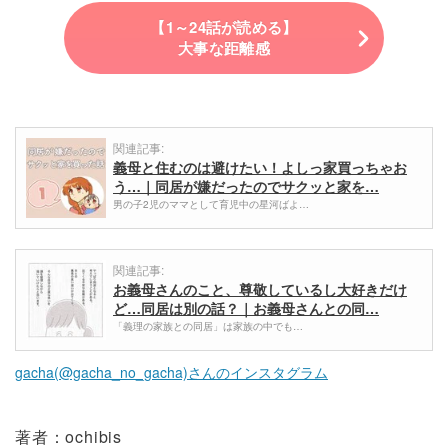
【1～24話が読める】
大事な距離感
関連記事:
義母と住むのは避けたい！よしっ家買っちゃお
う…｜同居が嫌だったのでサクッと家を…
男の子2児のママとして育児中の星河ばよ…
関連記事:
お義母さんのこと、尊敬しているし大好きだけ
ど…同居は別の話？｜お義母さんとの同…
「義理の家族との同居」は家族の中でも…
gacha(@gacha_no_gacha)さんのインスタグラム
著者：ochibis