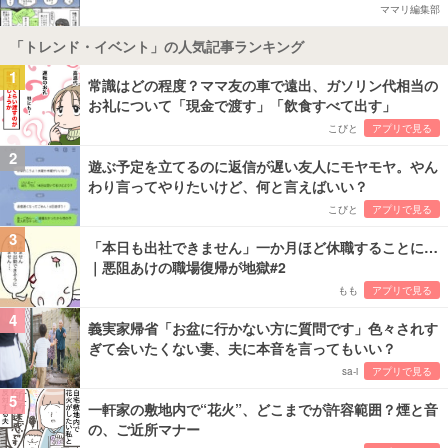
ママリ編集部
「トレンド・イベント」の人気記事ランキング
1
常識はどの程度？ママ友の車で遠出、ガソリン代相当の
お礼について「現金で渡す」「飲食すべて出す」
こびと
アプリで見る
2
遊ぶ予定を立てるのに返信が遅い友人にモヤモヤ。やん
わり言ってやりたいけど、何と言えばいい？
こびと
アプリで見る
3
「本日も出社できません」一か月ほど休職することに…
｜悪阻あけの職場復帰が地獄#2
もも
アプリで見る
4
義実家帰省「お盆に行かない方に質問です」色々されす
ぎて会いたくない妻、夫に本音を言ってもいい？
sa-i
アプリで見る
5
一軒家の敷地内で“花火”、どこまでが許容範囲？煙と音
の、ご近所マナー