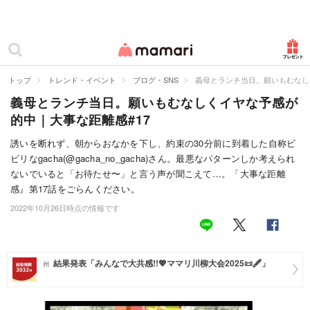
カテゴリー一覧
ママリ
妊活
トップ
トレンド・イベント
ブログ・SNS
義母とランチ当日。願いもむなし
義母とランチ当日。願いもむなしくイヤな予感が
妊娠
的中｜大事な距離感#17
出産
誘いを断れず、朝からおなかを下し、約束の30分前に到着した自称ビ
ビリなgacha(@gacha_no_gacha)さん。最悪なパターンしか考えられ
赤ちゃん・育児
ないでいると「お待たせ〜」と言う声が聞こえて…。「大事な距離
子育て・家族
感』第17話をごらんください。
2022年10月26日時点の情報です
病院
美容・ファッション
結果発表「みんなで大共感!!💖ママリ川柳大会2025📜🖋️」
お仕事
住まい