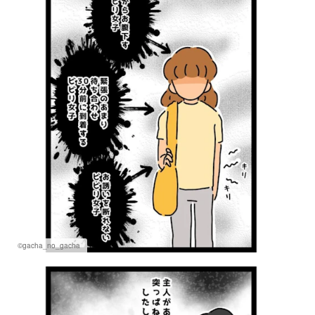
©gacha_no_gacha