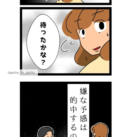
©gacha_no_gacha