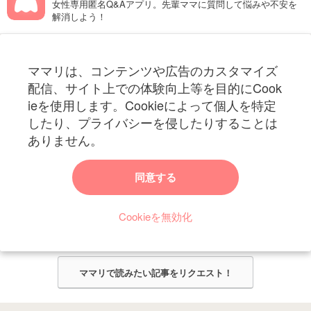
女性専用匿名Q&Aアプリ。先輩ママに質問して悩みや不安を
解消しよう！
フォローしてね！ママリ公式アカウント
ママリは、コンテンツや広告のカスタマイズ
妊娠〜子育て中のお役立ち情報を配信中
配信、サイト上での体験向上等を目的にCook
ieを使用します。Cookieによって個人を特定
したり、プライバシーを侵したりすることは
ありません。
ママリからのお知らせ
同意する
今ママリで読みたい記事は何ですか？
Cookieを無効化
ママリ編集部がみなさんのご意見をもとに記事を作成させていただきま
す！
ママリで読みたい記事をリクエスト！