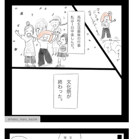
＠maru_maru_kazok