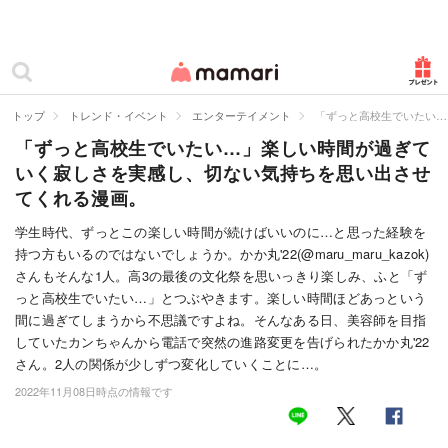
カテゴリー一覧
ママリ
妊活
トップ
トレンド・イベント
エンターテイメント
「ずっと高校生でいたい…
「ずっと高校生でいたい…」楽しい時間が過ぎて
妊娠
いく寂しさを実感し、切ない気持ちを思い出させ
出産
てくれる漫画。
赤ちゃん・育児
学生時代、ずっとこの楽しい時間が続けばいいのに…と思った経験を
持つ方もいるのではないでしょうか。かか丸'22(@maru_maru_kazok)
子育て・家族
さんもそんな1人。高3の最後の文化祭を思いっきり楽しみ、ふと「ず
っと高校生でいたい…」とつぶやきます。楽しい時間ほどあっという
病院
間に過ぎてしまうから不思議ですよね。そんなある日、美容師を目指
していたカンちゃんから電話で突然の進路変更を告げられたかか丸'22
美容・ファッション
さん。2人の関係が少しずつ変化していくことに…。
2022年11月08日時点の情報です
お仕事
住まい