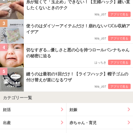
糸が短くて「玉止め」できない！【主婦ハック】縫い直
したくないときのテク
kira_z07
アプリで見る
3
使うのはダイソーアイテムだけ！崩れないパズル収納ア
イデア
kira_z07
アプリで見る
4
切なすぎる...優しさと悪の心を持つロールパンナちゃん
の秘密に迫る
はっちき
アプリで見る
5
縫うのは最初の1回だけ！【ライフハック】帽子ゴムの
付け替えが楽になるワザ
kira_z07
アプリで見る
カテゴリー一覧
妊活
妊娠
出産
赤ちゃん・育児