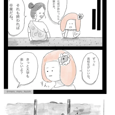
＠maru_maru_kazok