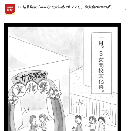
結果発表「みんなで大共感!!💖ママリ川柳大会2025📜🖋️」
マネー
トレンド・イベント