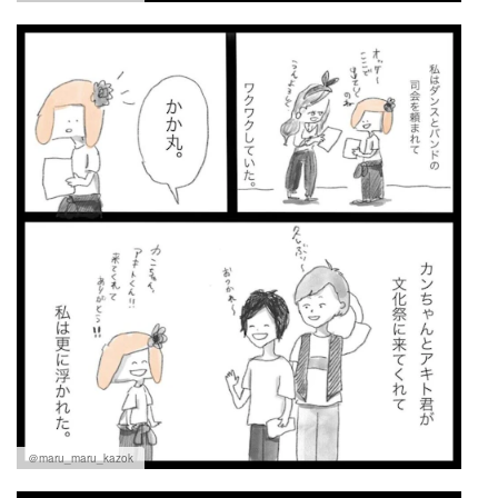
＠maru_maru_kazok