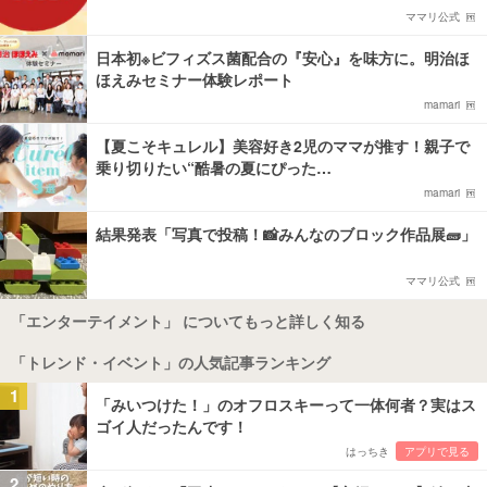
ママリ公式
日本初※ビフィズス菌配合の『安心』を味方に。明治ほ
ほえみセミナー体験レポート
mamari
【夏こそキュレル】美容好き2児のママが推す！親子で
乗り切りたい“酷暑の夏にぴった…
mamari
結果発表「写真で投稿！📸みんなのブロック作品展🧱」
ママリ公式
「エンターテイメント」 についてもっと詳しく知る
「トレンド・イベント」の人気記事ランキング
1
「みいつけた！」のオフロスキーって一体何者？実はス
ゴイ人だったんです！
はっちき
アプリで見る
2