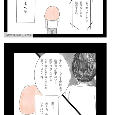
@maru_maru_kazok