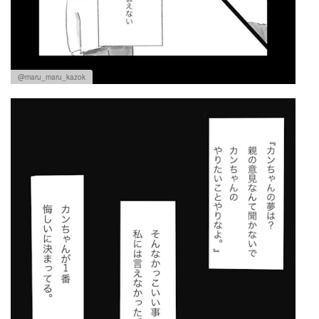
@maru_maru_kazok