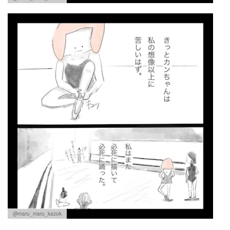
@maru_maru_kazok