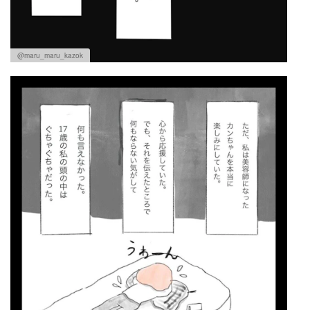
@maru_maru_kazok