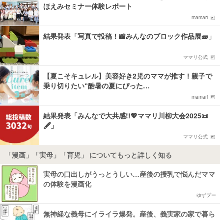
ほえみセミナー体験レポート
mamari
結果発表「写真で投稿！📸みんなのブロック作品展🧱」
ママリ公式
【夏こそキュレル】美容好き2児のママが推す！親子で
乗り切りたい“酷暑の夏にぴった…
mamari
結果発表「みんなで大共感!!💖ママリ川柳大会2025📜
🖋️」
ママリ公式
「漫画」「実母」「育児」 についてもっと詳しく知る
実母の口出しがうっとうしい…産後の授乳で悩んだママ
の体験を漫画化
ゆずプー
無神経な義母にイライラ爆発。産後、義実家の家で暮ら