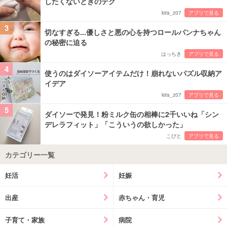
したくないときのテク
kira_z07
アプリで見る
3
切なすぎる...優しさと悪の心を持つロールパンナちゃん
の秘密に迫る
はっちき
アプリで見る
4
使うのはダイソーアイテムだけ！崩れないパズル収納ア
イデア
kira_z07
アプリで見る
5
ダイソーで発見！粉ミルク缶の相棒に2千いいね「シン
デレラフィット」「こういうの欲しかった」
こびと
アプリで見る
カテゴリー一覧
妊活
妊娠
出産
赤ちゃん・育児
子育て・家族
病院