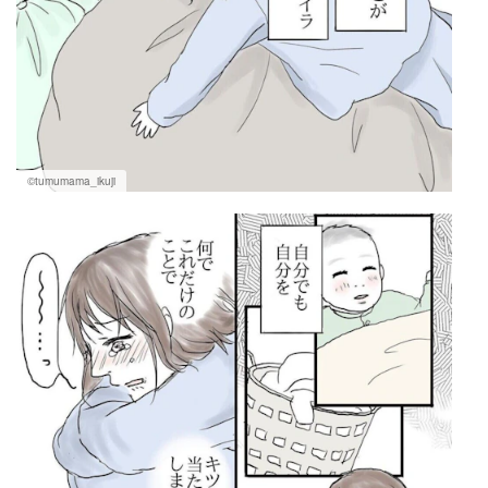
©tumumama_ikuji