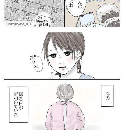
©tumumama_ikuji