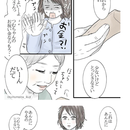
©tumumama_ikuji