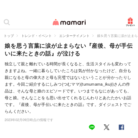
カテゴリー一覧
ママリ
妊活
トップ
トレンド・イベント
エンターテイメント
娘を思う言葉に涙が止まら
娘を思う言葉に涙が止まらない『産後、母が手伝
妊娠
いに来たときの話』が泣ける
出産
独立して親と離れている時間が長くなると、生活スタイルも変わって
きますよね。一緒に暮らしていたころは気が付かなったけど、自分も
赤ちゃん・育児
親になると母の偉大さと母も完璧ではないということが分かったりし
子育て・家族
ます。今回ご紹介するにしみつ(つむママ)(tumumama_ikuji)さんの作
品は、そんな母と娘のエピソードです。いつまでもなにがあっても、
病院
母と娘。そんなことをも思い出せてくれるじんわりとあたたかいお話
です。『産後、母が手伝いに来たときの話』です。ダイジェストでご
美容・ファッション
らんください。
2023年02月09日時点の情報です
お仕事
住まい