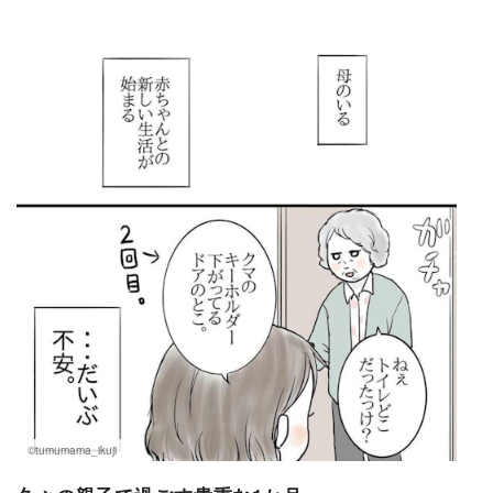
©tumumama_ikuji