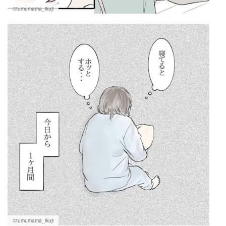
©tumumama_ikuji
©tumumama_ikuji