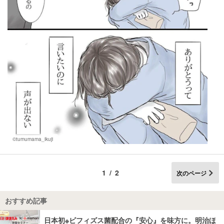
©tumumama_ikuji
1/2
次のページ
おすすめ記事
日本初※ビフィズス菌配合の『安心』を味方に。明治ほ