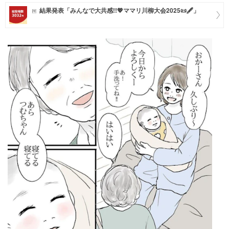
結果発表「みんなで大共感!!💖ママリ川柳大会2025📜🖋️」
マネー
トレンド・イベント