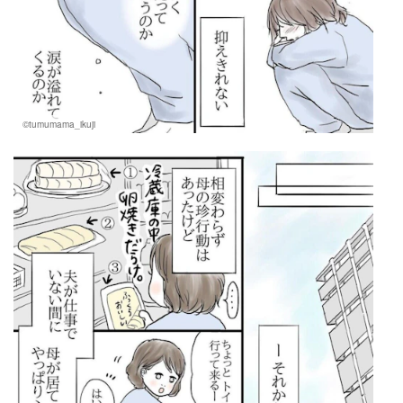
©tumumama_ikuji