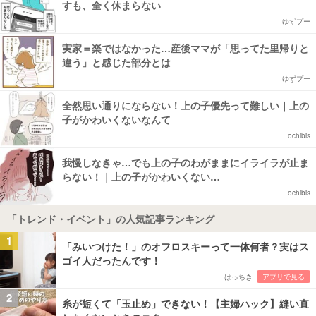
すも、全く休まらない
ゆずプー
実家＝楽ではなかった…産後ママが「思ってた里帰りと
違う」と感じた部分とは
ゆずプー
全然思い通りにならない！上の子優先って難しい｜上の
子がかわいくないなんて
ochibis
我慢しなきゃ…でも上の子のわがままにイライラが止ま
らない！｜上の子がかわいくない…
ochibis
「トレンド・イベント」の人気記事ランキング
1
「みいつけた！」のオフロスキーって一体何者？実はス
ゴイ人だったんです！
はっちき
アプリで見る
2
糸が短くて「玉止め」できない！【主婦ハック】縫い直