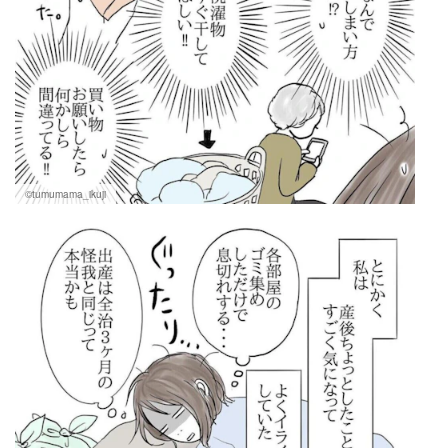
©tumumama_ikuji