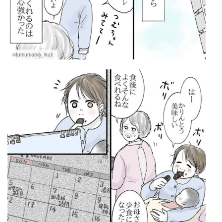
©tumumama_ikuji