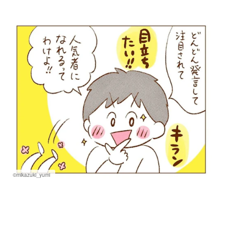
©mikazuki_yumi