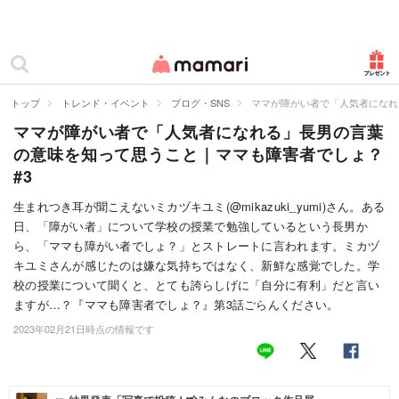
カテゴリー一覧
ママリ
妊活
トップ
トレンド・イベント
ブログ・SNS
ママが障がい者で「人気者になれ
ママが障がい者で「人気者になれる」長男の言葉
妊娠
の意味を知って思うこと｜ママも障害者でしょ？
出産
#3
赤ちゃん・育児
生まれつき耳が聞こえないミカヅキユミ(@mikazuki_yumi)さん。ある
日、「障がい者」について学校の授業で勉強しているという長男か
子育て・家族
ら、「ママも障がい者でしょ？」とストレートに言われます。ミカヅ
キユミさんが感じたのは嫌な気持ちではなく、新鮮な感覚でした。学
病院
校の授業について聞くと、とても誇らしげに「自分に有利」だと言い
ますが…？『ママも障害者でしょ？』第3話ごらんください。
美容・ファッション
2023年02月21日時点の情報です
お仕事
住まい