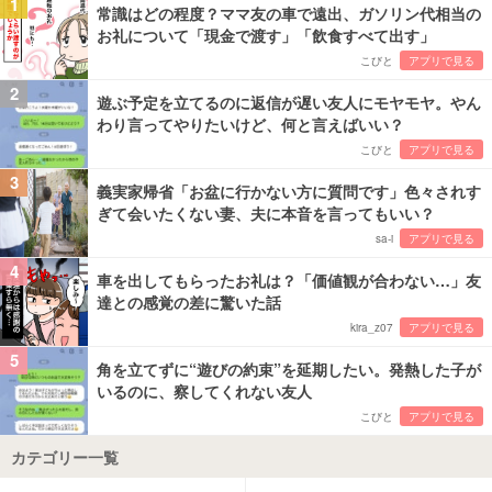
1
常識はどの程度？ママ友の車で遠出、ガソリン代相当の
お礼について「現金で渡す」「飲食すべて出す」
こびと
アプリで見る
2
遊ぶ予定を立てるのに返信が遅い友人にモヤモヤ。やん
わり言ってやりたいけど、何と言えばいい？
こびと
アプリで見る
3
義実家帰省「お盆に行かない方に質問です」色々されす
ぎて会いたくない妻、夫に本音を言ってもいい？
sa-i
アプリで見る
4
車を出してもらったお礼は？「価値観が合わない…」友
達との感覚の差に驚いた話
kira_z07
アプリで見る
5
角を立てずに“遊びの約束”を延期したい。発熱した子が
いるのに、察してくれない友人
こびと
アプリで見る
カテゴリー一覧