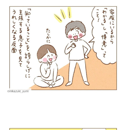
©mikazuki_yumi