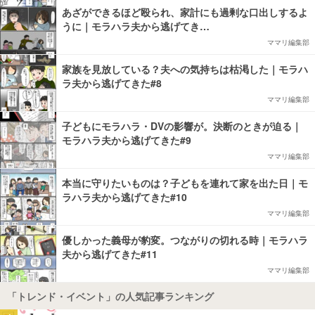
あざができるほど殴られ、家計にも過剰な口出しするよ
うに｜モラハラ夫から逃げてき…
ママリ編集部
家族を見放している？夫への気持ちは枯渇した｜モラハ
ラ夫から逃げてきた#8
ママリ編集部
子どもにモラハラ・DVの影響が。決断のときが迫る｜
モラハラ夫から逃げてきた#9
ママリ編集部
本当に守りたいものは？子どもを連れて家を出た日｜モ
ラハラ夫から逃げてきた#10
ママリ編集部
優しかった義母が豹変。つながりの切れる時｜モラハラ
夫から逃げてきた#11
ママリ編集部
「トレンド・イベント」の人気記事ランキング