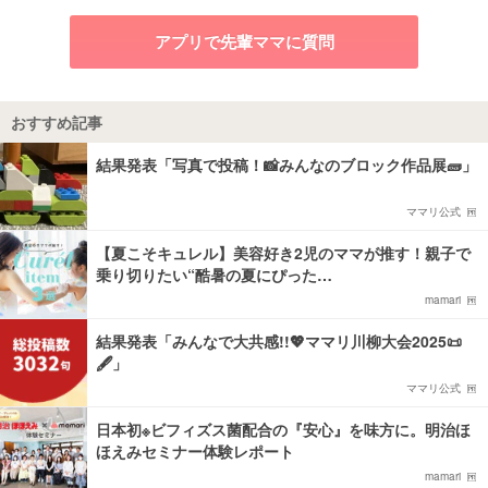
アプリで先輩ママに質問
おすすめ記事
結果発表「写真で投稿！📸みんなのブロック作品展🧱」
ママリ公式
【夏こそキュレル】美容好き2児のママが推す！親子で
乗り切りたい“酷暑の夏にぴった…
mamari
結果発表「みんなで大共感!!💖ママリ川柳大会2025📜
🖋️」
ママリ公式
日本初※ビフィズス菌配合の『安心』を味方に。明治ほ
ほえみセミナー体験レポート
mamari