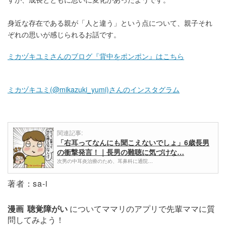
身近な存在である親が「人と違う」という点について、親子それ
ぞれの思いが感じられるお話です。
ミカヅキユミさんのブログ『背中をポンポン』はこちら
ミカヅキユミ(@mikazuki_yumi)さんのインスタグラム
関連記事:
「右耳ってなんにも聞こえないでしょ」6歳長男
の衝撃発言！｜長男の難聴に気づけな…
次男の中耳炎治療のため、耳鼻科に通院…
著者：sa-i
漫画
聴覚障がい
についてママリのアプリで先輩ママに質
問してみよう！