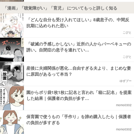
「漫画」「聴覚障がい」「育児」 についてもっと詳しく知る
「どんな自分も受け入れてほしい」8歳息子の、中間反
抗期に込められた思い
こびと
「破滅の予感しかしない」近所の人からバーベキューの
誘い。自閉症の息子を連れてい…
こびと
産後に夫婦関係が悪化…自由すぎる夫より、まじめな妻
に原因があるって本当？
ゆずプー
園からポリ袋1枚1枚に記名と言われ「箱に記名」を提案
した結果｜保護者の負担が多す…
momo0302
保育園で使うもの「手作り」を諦め購入したら｜保護者
の負担が多すぎる
momo0302