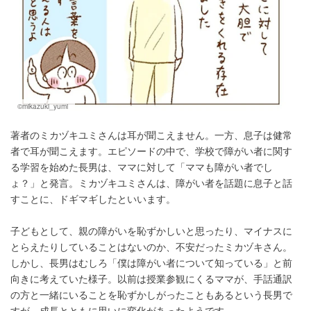
©mikazuki_yumi
著者のミカヅキユミさんは耳が聞こえません。一方、息子は健常
者で耳が聞こえます。エピソードの中で、学校で障がい者に関す
る学習を始めた長男は、ママに対して「ママも障がい者でし
ょ？」と発言。ミカヅキユミさんは、障がい者を話題に息子と話
すことに、ドギマギしたといいます。
子どもとして、親の障がいを恥ずかしいと思ったり、マイナスに
とらえたりしていることはないのか、不安だったミカヅキさん。
しかし、長男はむしろ「僕は障がい者について知っている」と前
向きに考えていた様子。以前は授業参観にくるママが、手話通訳
の方と一緒にいることを恥ずかしがったこともあるという長男で
すが、成長とともに思いに変化があったようです。