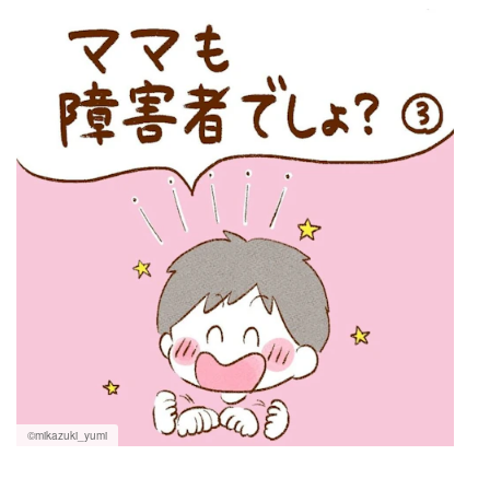
©mikazuki_yumi