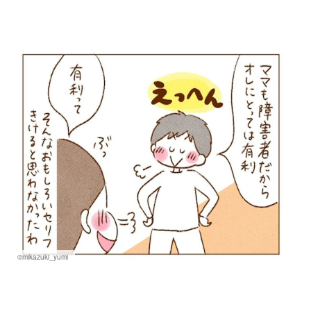
©mikazuki_yumi