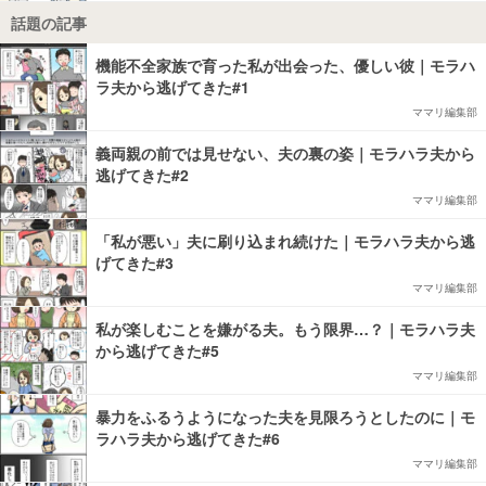
話題の記事
機能不全家族で育った私が出会った、優しい彼｜モラハ
ラ夫から逃げてきた#1
ママリ編集部
義両親の前では見せない、夫の裏の姿｜モラハラ夫から
逃げてきた#2
ママリ編集部
「私が悪い」夫に刷り込まれ続けた｜モラハラ夫から逃
げてきた#3
ママリ編集部
私が楽しむことを嫌がる夫。もう限界…？｜モラハラ夫
から逃げてきた#5
ママリ編集部
暴力をふるうようになった夫を見限ろうとしたのに｜モ
ラハラ夫から逃げてきた#6
ママリ編集部