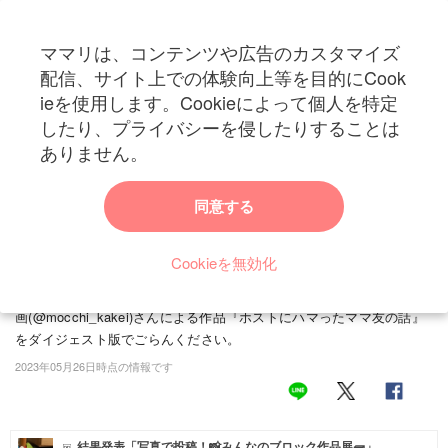
ママリは、コンテンツや広告のカスタマイズ
カテゴリー一覧
配信、サイト上での体験向上等を目的にCook
ママリ
ieを使用します。Cookieによって個人を特定
妊活
トップ
トレンド・イベント
エンターテイメント
「お金は貸せない」…ホス
したり、プライバシーを侵したりすることは
「お金は貸せない」…ホストにハマったママ友
妊娠
ありません。
に、最後の忠告とお別れをしたエピソード
出産
同意する
お互い子育てが一段落し、疎遠になっていたAさんと主人公。ある
日、偶然再会し、以前のように交流するようになります。ですが、す
赤ちゃん・育児
っかりホストにハマってしまっているAさんは、感情の浮き沈みが激
Cookieを無効化
子育て・家族
しく、主人公は振り回されるように…。そして、ある日、Aさんは主
人公にあることをお願いします…。もっち・怖い女たちの体験談・漫
病院
画(@mocchi_kakei)さんによる作品『ホストにハマったママ友の話』
をダイジェスト版でごらんください。
美容・ファッション
2023年05月26日時点の情報です
お仕事
住まい
結果発表「写真で投稿！📸みんなのブロック作品展🧱」