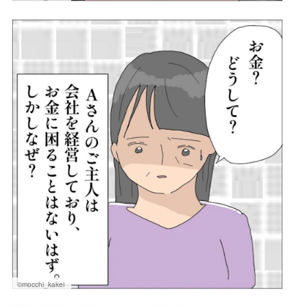
©mocchi_kakei