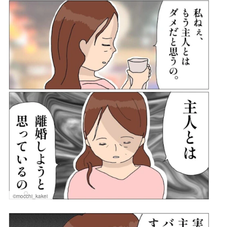
©mocchi_kakei