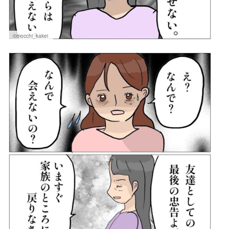
©mocchi_kakei