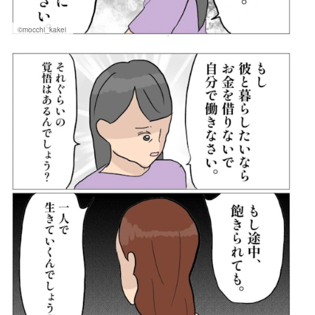
©mocchi_kakei