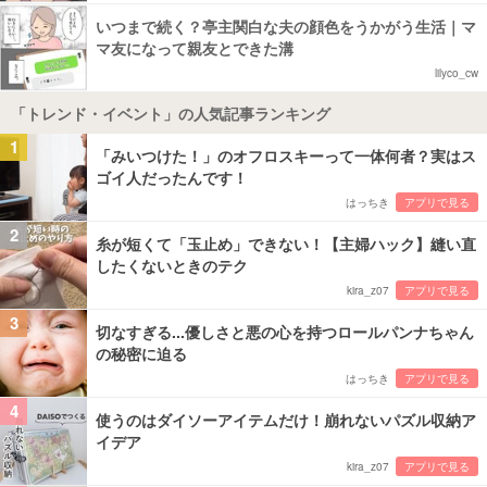
いつまで続く？亭主関白な夫の顔色をうかがう生活｜マ
マ友になって親友とできた溝
lilyco_cw
「トレンド・イベント」の人気記事ランキング
1
「みいつけた！」のオフロスキーって一体何者？実はス
ゴイ人だったんです！
はっちき
アプリで見る
2
糸が短くて「玉止め」できない！【主婦ハック】縫い直
したくないときのテク
kira_z07
アプリで見る
3
切なすぎる...優しさと悪の心を持つロールパンナちゃん
の秘密に迫る
はっちき
アプリで見る
4
使うのはダイソーアイテムだけ！崩れないパズル収納ア
イデア
kira_z07
アプリで見る