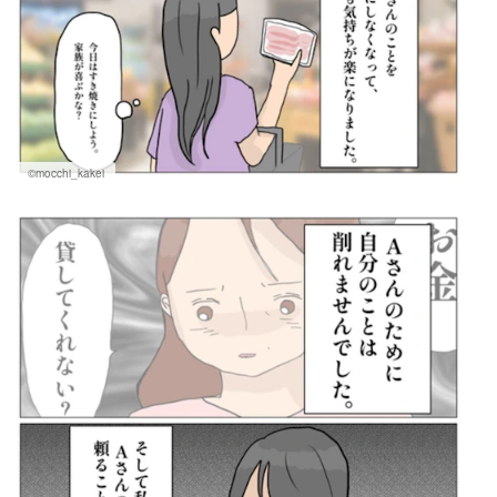
©mocchi_kakei