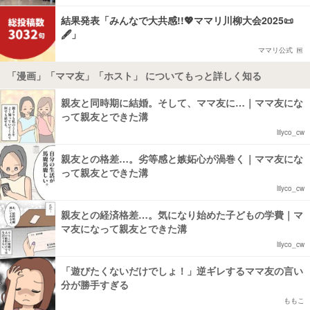
結果発表「みんなで大共感!!💖ママリ川柳大会2025📜
🖋️」
ママリ公式
「漫画」「ママ友」「ホスト」 についてもっと詳しく知る
親友と同時期に結婚。そして、ママ友に…｜ママ友にな
って親友とできた溝
lilyco_cw
親友との格差…。劣等感と嫉妬心が渦巻く｜ママ友にな
って親友とできた溝
lilyco_cw
親友との経済格差…。気になり始めた子どもの学費｜マ
マ友になって親友とできた溝
lilyco_cw
「遊びたくないだけでしょ！」逆ギレするママ友の言い
分が勝手すぎる
ももこ