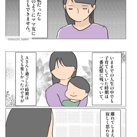
©mocchi_kakei