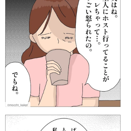
©mocchi_kakei