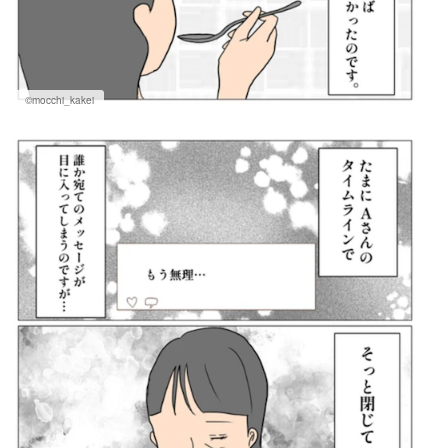
©mocchi_kakei