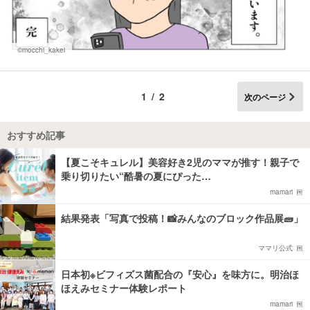
©mocchi_kakei
1/2
次のページ
おすすめ記事
【夏こそキュレル】美容好き2児のママが推す！親子で
乗り切りたい“酷暑の夏にぴった…
mamari
結果発表「写真で投稿！📸みんなのブロック作品展🧱」
ママリ公式
日本初※ビフィズス菌配合の『安心』を味方に。明治ほ
ほえみセミナー体験レポート
mamari