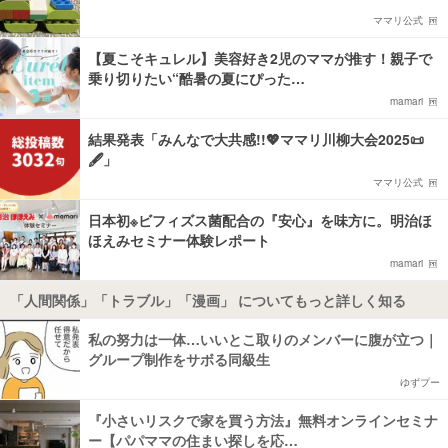
ママリ公式
【夏こそキュレル】美容好き2児のママが推す！親子で
乗り切りたい“酷暑の夏にぴった…
mamari
結果発表「みんなで大共感!!💖ママリ川柳大会2025📜
🖋️」
ママリ公式
日本初※ビフィズス菌配合の『安心』を味方に。明治ほ
ほえみセミナー体験レポート
mamari
「人間関係」「トラブル」「漫画」 についてもっと詳しく知る
私の努力は一体…いいとこ取りのメンバーに腹が立つ｜
グループ制作をサボる同級生
ゆずプー
『小さいリスクで家を買う方法』無料オンラインセミナ
ー【パパママの住まい探しを応…