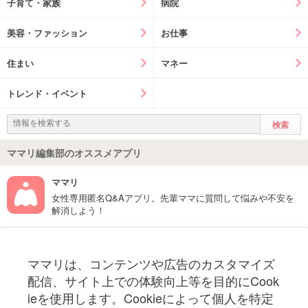
子育て・家族
病院
美容・ファッション
お仕事
住まい
マネー
トレンド・イベント
ママリ編集部のオススメアプリ
ママリ
女性専用匿名Q&Aアプリ。先輩ママに質問して悩みや不安を
解消しよう！
フォローしてね！ママリ公式アカウント
ママリは、コンテンツや広告のカスタマイズ
妊娠〜子育て中のお役立ち情報を配信中
配信、サイト上での体験向上等を目的にCook
ieを使用します。Cookieによって個人を特定