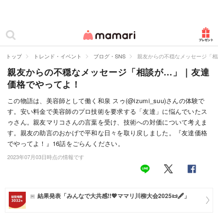
カテゴリー一覧
ママリ
妊活
トップ
トレンド・イベント
ブログ・SNS
親友からの不穏なメッセージ「相
親友からの不穏なメッセージ「相談が…」｜友達
妊娠
価格でやってよ！
出産
この物語は、美容師として働く和泉 スゥ(@izumi_suu)さんの体験で
す。安い料金で美容師のプロ技術を要求する「友達」に悩んでいたス
赤ちゃん・育児
ゥさん。親友マリコさんの言葉を受け、技術への対価について考えま
子育て・家族
す。親友の助言のおかげで平和な日々を取り戻しました。『友達価格
でやってよ！』16話をごらんください。
病院
2023年07月03日時点の情報です
美容・ファッション
お仕事
結果発表「みんなで大共感!!💖ママリ川柳大会2025📜🖋️」
住まい