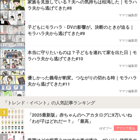
家族を見放している？夫への気持ちは枯渇した｜モラハ
ラ夫から逃げてきた#8
ママリ編集部
子どもにモラハラ・DVの影響が。決断のときが迫る｜
モラハラ夫から逃げてきた#9
ママリ編集部
本当に守りたいものは？子どもを連れて家を出た日｜モ
ラハラ夫から逃げてきた#10
ママリ編集部
優しかった義母が豹変。つながりの切れる時｜モラハラ
夫から逃げてきた#11
ママリ編集部
「トレンド・イベント」の人気記事ランキング
1
「2025最新版」赤ちゃんのヘアカタログに9万いいね
「わが子はどれだー？」「最高」
ゆずプー
アプリで見る
2