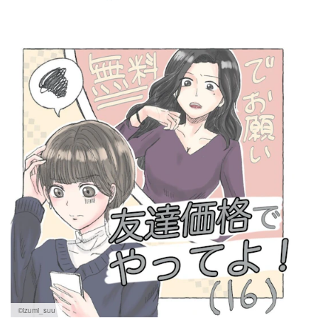
©izumi_suu