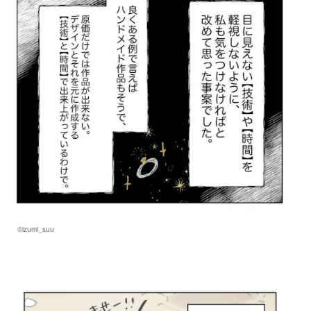
©izumi_suu