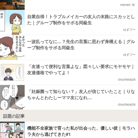
mamari
自業自得！トラブルメイカーの友人の末路にスカッとし
た｜グループ制作をサボる同級生
ゆずプー
一波乱ってなに…？先生の言葉に思わず身構える｜グル
ープ制作をサボる同級生
ゆずプー
「友達って便利な言葉よな」図々しい要求にモヤモヤ｜
友達価格でやってよ！
chochiro629
「妊娠菌って知らない？」友人が信じていたこと｜りな
ちゃんとわたしーママ友になれ…
chochiro629
話題の記事
機能不全家族で育った私が出会った、優しい彼｜モラハ
ラ夫から逃げてきた#1