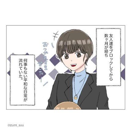
©izumi_suu