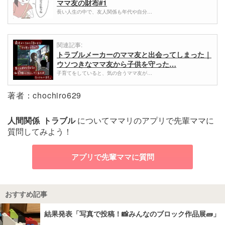
ママ友の財布#1
長い人生の中で、友人関係も年代や自分…
関連記事:
トラブルメーカーのママ友と出会ってしまった｜
ウソつきなママ友から子供を守った…
子育てをしていると、気の合うママ友が…
著者：chochiro629
人間関係
トラブル
についてママリのアプリで先輩ママに
質問してみよう！
アプリで先輩ママに質問
おすすめ記事
結果発表「写真で投稿！📸みんなのブロック作品展🧱」