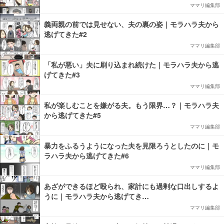
ママリ編集部
義両親の前では見せない、夫の裏の姿｜モラハラ夫から
逃げてきた#2
ママリ編集部
「私が悪い」夫に刷り込まれ続けた｜モラハラ夫から逃
げてきた#3
ママリ編集部
私が楽しむことを嫌がる夫。もう限界…？｜モラハラ夫
から逃げてきた#5
ママリ編集部
暴力をふるうようになった夫を見限ろうとしたのに｜モ
ラハラ夫から逃げてきた#6
ママリ編集部
あざができるほど殴られ、家計にも過剰な口出しするよ
うに｜モラハラ夫から逃げてき…
ママリ編集部