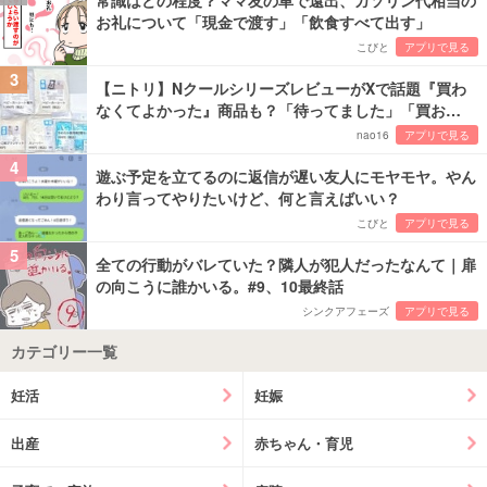
常識はどの程度？ママ友の車で遠出、ガソリン代相当の
お礼について「現金で渡す」「飲食すべて出す」
こびと
アプリで見る
3
【ニトリ】NクールシリーズレビューがXで話題『買わ
なくてよかった』商品も？「待ってました」「買お…
nao16
アプリで見る
4
遊ぶ予定を立てるのに返信が遅い友人にモヤモヤ。やん
わり言ってやりたいけど、何と言えばいい？
こびと
アプリで見る
5
全ての行動がバレていた？隣人が犯人だったなんて｜扉
の向こうに誰かいる。#9、10最終話
シンクアフェーズ
アプリで見る
カテゴリー一覧
妊活
妊娠
出産
赤ちゃん・育児