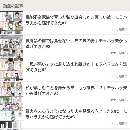
話題の記事
機能不全家族で育った私が出会った、優しい彼｜モラハ
ラ夫から逃げてきた#1
ママリ編集部
義両親の前では見せない、夫の裏の姿｜モラハラ夫から
逃げてきた#2
ママリ編集部
「私が悪い」夫に刷り込まれ続けた｜モラハラ夫から逃
げてきた#3
ママリ編集部
私が楽しむことを嫌がる夫。もう限界…？｜モラハラ夫
から逃げてきた#5
ママリ編集部
暴力をふるうようになった夫を見限ろうとしたのに｜モ
ラハラ夫から逃げてきた#6
ママリ編集部