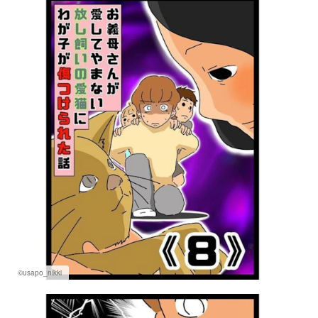
©usapo_nikki