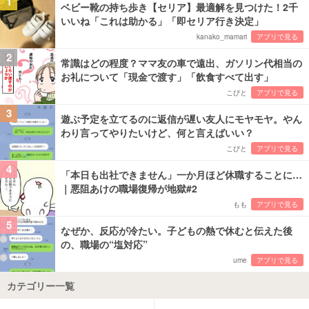
1
ベビー靴の持ち歩き【セリア】最適解を見つけた！2千
いいね「これは助かる」「即セリア行き決定」
kanako_mamari
アプリで見る
2
常識はどの程度？ママ友の車で遠出、ガソリン代相当の
お礼について「現金で渡す」「飲食すべて出す」
こびと
アプリで見る
3
遊ぶ予定を立てるのに返信が遅い友人にモヤモヤ。やん
わり言ってやりたいけど、何と言えばいい？
こびと
アプリで見る
4
「本日も出社できません」一か月ほど休職することに…
｜悪阻あけの職場復帰が地獄#2
もも
アプリで見る
5
なぜか、反応が冷たい。子どもの熱で休むと伝えた後
の、職場の“塩対応”
ume
アプリで見る
カテゴリー一覧