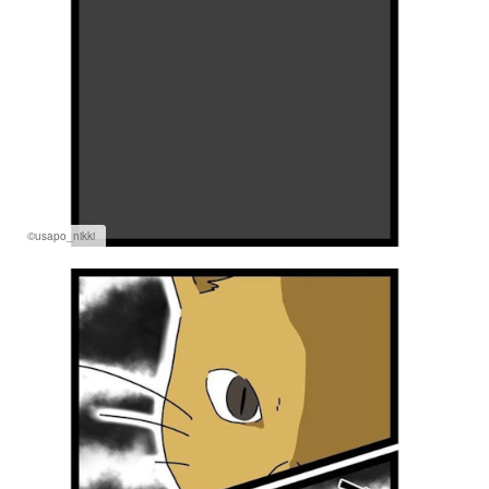
©usapo_nikki