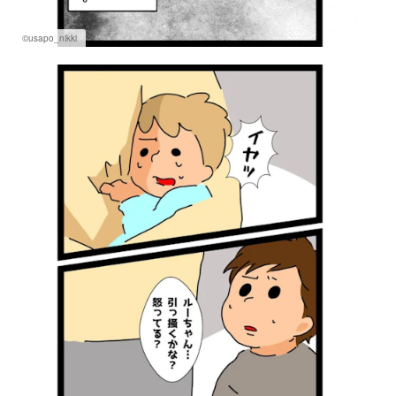
©usapo_nikki