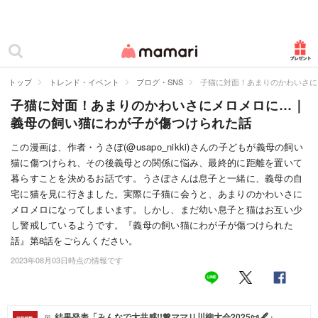
カテゴリー一覧
ママリ
妊活
トップ
トレンド・イベント
ブログ・SNS
子猫に対面！あまりのかわいさに
子猫に対面！あまりのかわいさにメロメロに…｜
妊娠
義母の飼い猫にわが子が傷つけられた話
出産
この漫画は、作者・うさぽ(@usapo_nikki)さんの子どもが義母の飼い
猫に傷つけられ、その後義母との関係に悩み、最終的に距離を置いて
赤ちゃん・育児
暮らすことを決めるお話です。うさぽさんは息子と一緒に、義母の自
子育て・家族
宅に猫を見に行きました。実際に子猫に会うと、あまりのかわいさに
メロメロになってしまいます。しかし、まだ幼い息子と猫はお互い少
病院
し警戒しているようです。『義母の飼い猫にわが子が傷つけられた
話』第8話をごらんください。
美容・ファッション
2023年08月03日時点の情報です
お仕事
住まい
結果発表「みんなで大共感!!💖ママリ川柳大会2025📜🖋️」