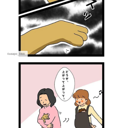
©usapo_nikki