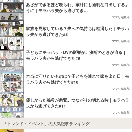
あざができるほど殴られ、家計にも過剰な口出しするよ
うに｜モラハラ夫から逃げてき…
ママリ編集部
家族を見放している？夫への気持ちは枯渇した｜モラハ
ラ夫から逃げてきた#8
ママリ編集部
子どもにモラハラ・DVの影響が。決断のときが迫る｜
モラハラ夫から逃げてきた#9
ママリ編集部
本当に守りたいものは？子どもを連れて家を出た日｜モ
ラハラ夫から逃げてきた#10
ママリ編集部
優しかった義母が豹変。つながりの切れる時｜モラハラ
夫から逃げてきた#11
ママリ編集部
「トレンド・イベント」の人気記事ランキング