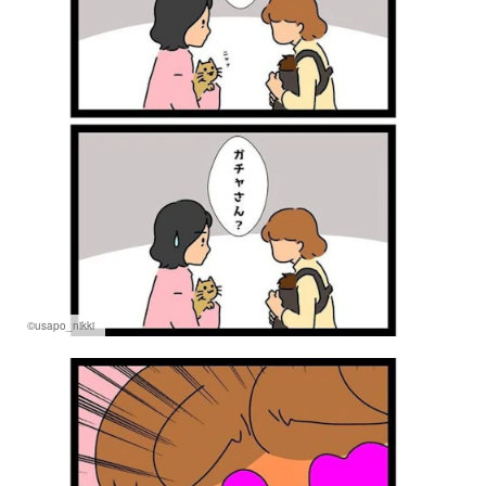
©usapo_nikki