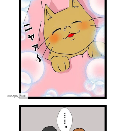
©usapo_nikki