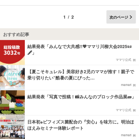
1/2
次のページ
おすすめ記事
結果発表「みんなで大共感!!💖ママリ川柳大会2025📜
🖋️」
ママリ公式
【夏こそキュレル】美容好き2児のママが推す！親子で
乗り切りたい“酷暑の夏にぴった…
mamari
結果発表「写真で投稿！📸みんなのブロック作品展🧱」
ママリ公式
日本初※ビフィズス菌配合の『安心』を味方に。明治ほ
ほえみセミナー体験レポート
mamari