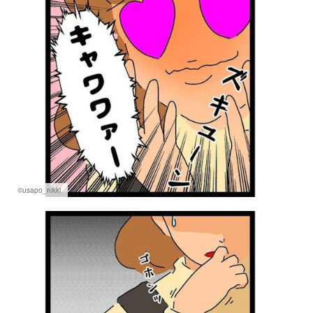
©usapo_nikki