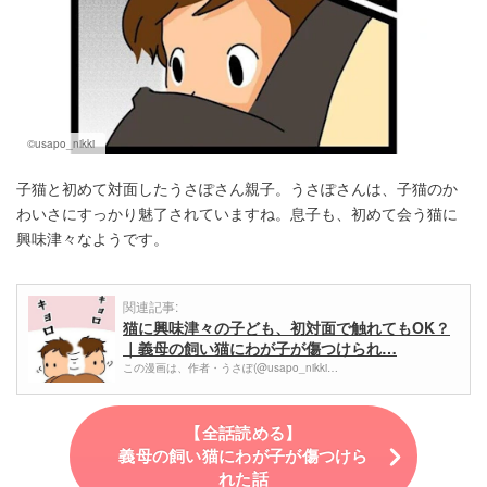
©usapo_nikki
子猫と初めて対面したうさぽさん親子。うさぽさんは、子猫のか
わいさにすっかり魅了されていますね。息子も、初めて会う猫に
興味津々なようです。
関連記事:
猫に興味津々の子ども、初対面で触れてもOK？
｜義母の飼い猫にわが子が傷つけられ…
この漫画は、作者・うさぽ(@usapo_nikki…
【全話読める】
義母の飼い猫にわが子が傷つけら
れた話