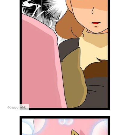
©usapo_nikki