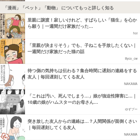
「漫画」「ペット」「動物」 についてもっと詳しく知る
里親に譲渡！寂しいけれど、すばらしい「猫生」を心か
ら願う｜一週間だけ家族だった…
hoi
「里親が決まりそう」でも、子ねこを手放したくない｜
一週間だけ家族だった猫の話
lilyco_cw
待つ側の気持ちは伝わる？集合時間に遅刻の連絡をする
友人｜毎回遅刻してくる友人
NAKAMA
「これは汚い、死んでしまう…」娘が強迫性障害に…｜
10歳の娘がハムスターのお母さん…
ゆずプー
突き放した友人からの連絡は…？人間関係が面倒くさい
｜毎回遅刻してくる友人
NAKAMA