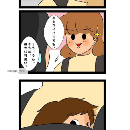
©usapo_nikki