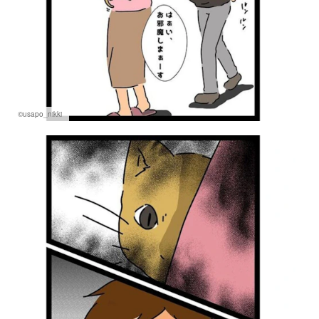
©usapo_nikki