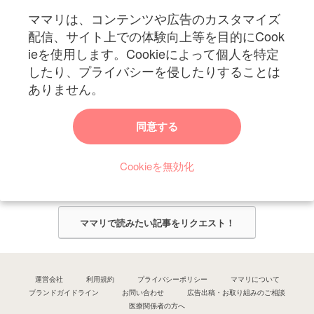
ママリは、コンテンツや広告のカスタマイズ
妊娠〜子育て中のお役立ち情報を配信中
配信、サイト上での体験向上等を目的にCook
ieを使用します。Cookieによって個人を特定
したり、プライバシーを侵したりすることは
ありません。
ママリからのお知らせ
同意する
今ママリで読みたい記事は何ですか？
Cookieを無効化
ママリ編集部がみなさんのご意見をもとに記事を作成させていただきま
す！
ママリで読みたい記事をリクエスト！
運営会社
利用規約
プライバシーポリシー
ママリについて
ブランドガイドライン
お問い合わせ
広告出稿・お取り組みのご相談
医療関係者の方へ