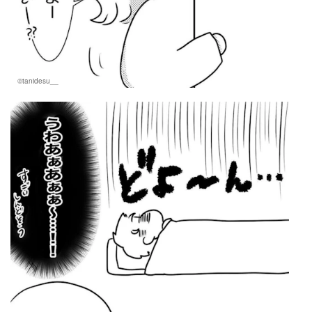
©tanidesu__