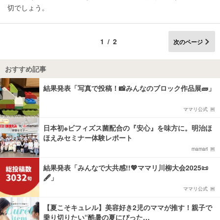
切でしょう。
1/2
次のページ
おすすめ記事
結果発表「写真で投稿！📸みんなのブロック作品展🧱」
ママリ公式
日本初※ビフィズス菌配合の『安心』を味方に。明治ほ
ほえみセミナー体験レポート
mamari
結果発表「みんなで大共感!!💖ママリ川柳大会2025📜
🖋️」
ママリ公式
【夏こそキュレル】美容好き2児のママが推す！親子で
乗り切りたい“酷暑の夏にぴった…