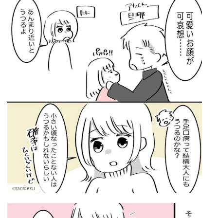
©tanidesu__