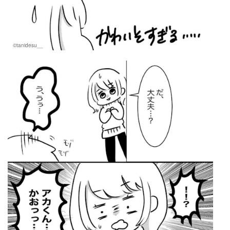
©tanidesu__