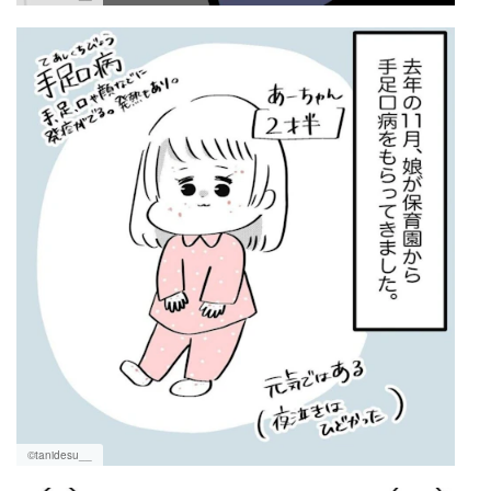
©tanidesu__