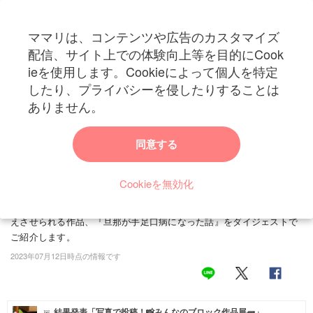
ママリは、コンテンツや広告のカスタマイズ
カテゴリー一覧
配信、サイト上での体験向上等を目的にCook
ママリ
ieを使用します。Cookieによって個人を特定
妊活
トップ
トレンド・イベント
エンターテイメント
【手足口病】子どもの風邪
したり、プライバシーを侵したりすることは
【手足口病】子どもの風邪…大人がかかると恐ろ
妊娠
ありません。
しい目にあう可能性が
出産
同意する
皆さんは、子どもの風邪がうつった経験はありますか？気をつけてい
ても、看病をしていると、うつってしまうこともありますよね。感染
赤ちゃん・育児
力の強い風邪などは、家庭内感染もしやすく、大変な経験をしたこと
Cookieを無効化
子育て・家族
がある人もいるのではないでしょうか。今回、ご紹介する作品は、た
に(@tanidesu__)さんの夫の体験談です。家庭内感染の恐ろしさを考
病院
えさせられる作品、『旦那が手足口病になった話』をダイジェストで
ご紹介します。
美容・ファッション
2023年07月12日時点の情報です
お仕事
住まい
結果発表「写真で投稿！📸みんなのブロック作品展🧱」