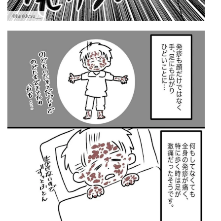
©tanidesu__