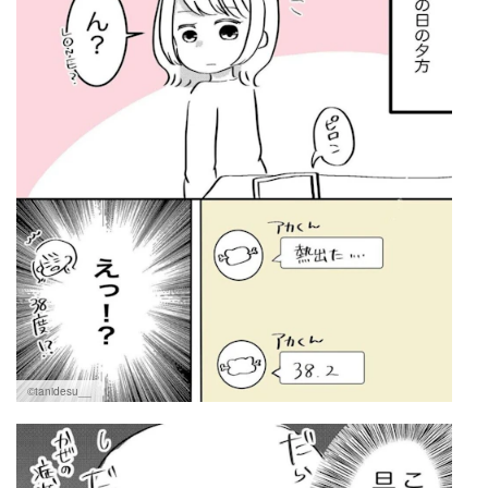
©tanidesu__