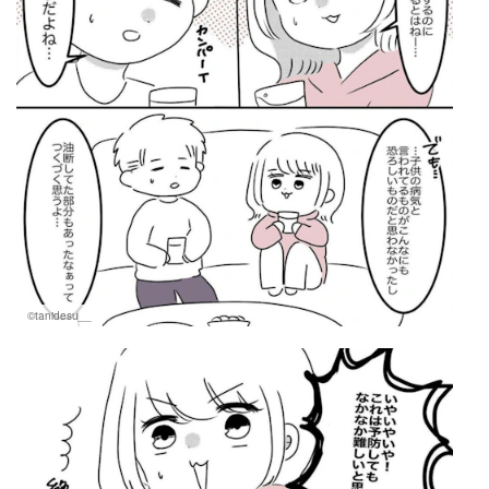
©tanidesu__