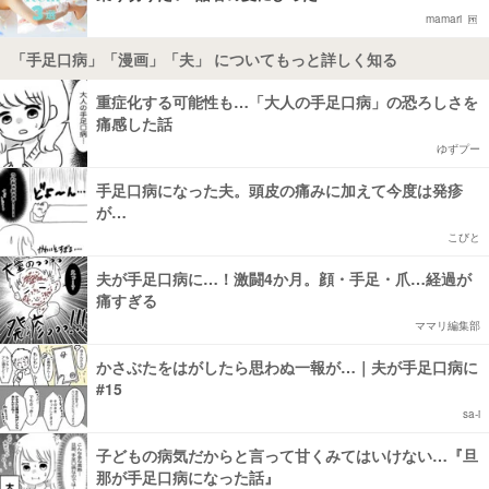
mamari
「手足口病」「漫画」「夫」 についてもっと詳しく知る
重症化する可能性も…「大人の手足口病」の恐ろしさを
痛感した話
ゆずプー
手足口病になった夫。頭皮の痛みに加えて今度は発疹
が…
こびと
夫が手足口病に…！激闘4か月。顔・手足・爪…経過が
痛すぎる
ママリ編集部
かさぶたをはがしたら思わぬ一報が…｜夫が手足口病に
#15
sa-i
子どもの病気だからと言って甘くみてはいけない…『旦
那が手足口病になった話』