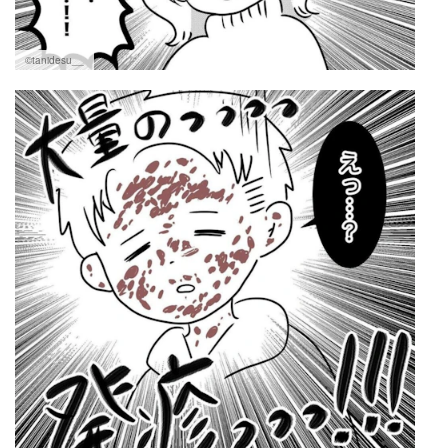
©tanidesu__