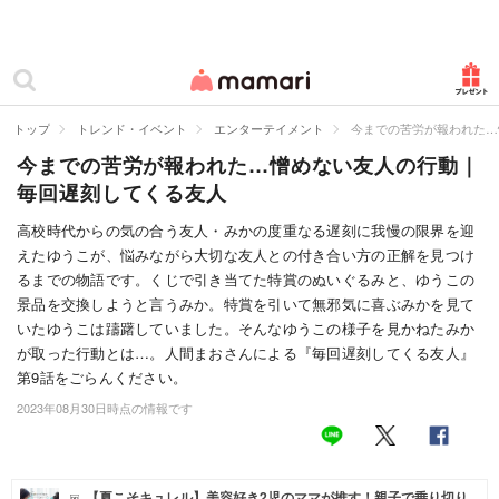
カテゴリー一覧
ママリ
妊活
トップ
トレンド・イベント
エンターテイメント
今までの苦労が報われた…
今までの苦労が報われた…憎めない友人の行動｜
妊娠
毎回遅刻してくる友人
出産
高校時代からの気の合う友人・みかの度重なる遅刻に我慢の限界を迎
えたゆうこが、悩みながら大切な友人との付き合い方の正解を見つけ
赤ちゃん・育児
るまでの物語です。くじで引き当てた特賞のぬいぐるみと、ゆうこの
子育て・家族
景品を交換しようと言うみか。特賞を引いて無邪気に喜ぶみかを見て
いたゆうこは躊躇していました。そんなゆうこの様子を見かねたみか
病院
が取った行動とは…。人間まおさんによる『毎回遅刻してくる友人』
第9話をごらんください。
美容・ファッション
2023年08月30日時点の情報です
お仕事
住まい
【夏こそキュレル】美容好き2児のママが推す！親子で乗り切り