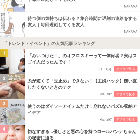
NAKAMA
待つ側の気持ちは伝わる？集合時間に遅刻の連絡をする
友人｜毎回遅刻してくる友人
NAKAMA
「トレンド・イベント」の人気記事ランキング
1
「みいつけた！」のオフロスキーって一体何者？実はス
ゴイ人だったんです！
はっちき
アプリで見る
2
糸が短くて「玉止め」できない！【主婦ハック】縫い直
したくないときのテク
kira_z07
アプリで見る
3
使うのはダイソーアイテムだけ！崩れないパズル収納ア
イデア
kira_z07
アプリで見る
4
切なすぎる...優しさと悪の心を持つロールパンナちゃん
の秘密に迫る