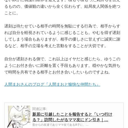
るものの、価値観の違いから全く伝わらず、結局友人関係を絶つ
ことに。
遅刻は待たせている相手の時間を無駄にする行為で、相手からす
れば自分を軽視されているように感じることも。やむを得ず遅刻
してしまう場合もありますが、相手の優しさに甘えずに誠実に謝
るなど、相手の立場を考えた言動をすることが大切です。
自分が遅刻される側で、これ以上はイヤだと感じたら、ゆうこの
ようにお付き合いに距離を置く手段もあります。穏やかな気持ち
で時間を共有できる相手とお付き合いしたいものですよね。
人間まおさんのブログ『人間まおと愉快な仲間たち』
関連記事:
新居に引越したことを報告すると「いつ行け
る？」訪問したがるママ友にドン引き｜…
昔からの友達でありママ友であるA子に、…