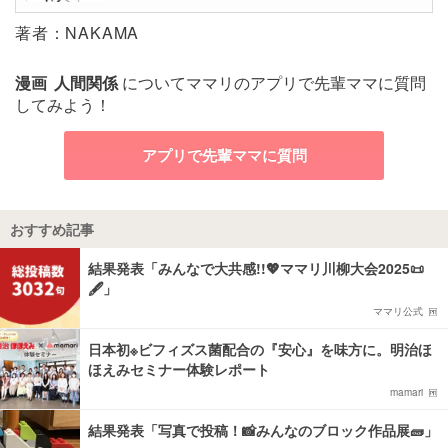
著者：NAKAMA
漫画
人間関係
についてママリのアプリで先輩ママに質問
してみよう！
アプリで先輩ママに質問
おすすめ記事
結果発表「みんなで大共感!!💖ママリ川柳大会2025📜
🖋️」
ママリ公式
日本初※ビフィズス菌配合の『安心』を味方に。明治ほ
ほえみセミナー体験レポート
mamari
結果発表「写真で投稿！📸みんなのブロック作品展🧱」