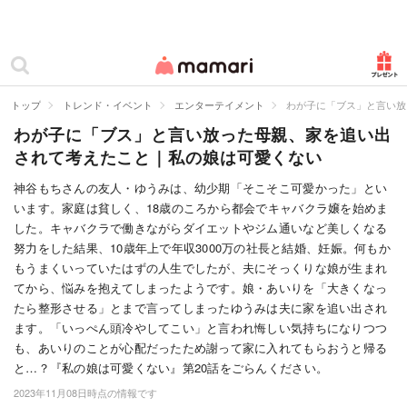
カテゴリー一覧
ママリ
妊活
トップ
トレンド・イベント
エンターテイメント
わが子に「ブス」と言い放
わが子に「ブス」と言い放った母親、家を追い出
妊娠
されて考えたこと｜私の娘は可愛くない
出産
神谷もちさんの友人・ゆうみは、幼少期「そこそこ可愛かった」とい
います。家庭は貧しく、18歳のころから都会でキャバクラ嬢を始めま
赤ちゃん・育児
した。キャバクラで働きながらダイエットやジム通いなど美しくなる
子育て・家族
努力をした結果、10歳年上で年収3000万の社長と結婚、妊娠。何もか
もうまくいっていたはずの人生でしたが、夫にそっくりな娘が生まれ
病院
てから、悩みを抱えてしまったようです。娘・あいりを「大きくなっ
たら整形させる」とまで言ってしまったゆうみは夫に家を追い出され
美容・ファッション
ます。「いっぺん頭冷やしてこい」と言われ悔しい気持ちになりつつ
も、あいりのことが心配だったため謝って家に入れてもらおうと帰る
お仕事
と…？『私の娘は可愛くない』第20話をごらんください。
2023年11月08日時点の情報です
住まい