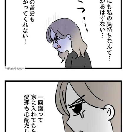
Ⓒ神谷もち