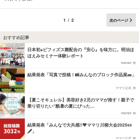
1/2
次のページ
おすすめ記事
日本初※ビフィズス菌配合の『安心』を味方に。明治ほ
ほえみセミナー体験レポート
mamari
結果発表「写真で投稿！📸みんなのブロック作品展🧱」
ママリ公式
【夏こそキュレル】美容好き2児のママが推す！親子で
乗り切りたい“酷暑の夏にぴった…
mamari
結果発表「みんなで大共感!!💖ママリ川柳大会2025📜
🖋️」
ママリ公式