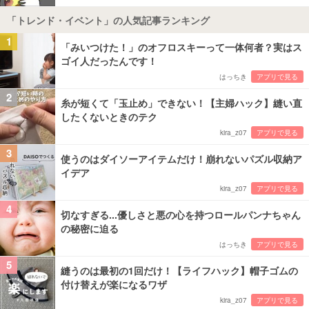
「トレンド・イベント」の人気記事ランキング
1
「みいつけた！」のオフロスキーって一体何者？実はス
ゴイ人だったんです！
はっちき
アプリで見る
2
糸が短くて「玉止め」できない！【主婦ハック】縫い直
したくないときのテク
kira_z07
アプリで見る
3
使うのはダイソーアイテムだけ！崩れないパズル収納ア
イデア
kira_z07
アプリで見る
4
切なすぎる...優しさと悪の心を持つロールパンナちゃん
の秘密に迫る
はっちき
アプリで見る
5
縫うのは最初の1回だけ！【ライフハック】帽子ゴムの
付け替えが楽になるワザ
kira_z07
アプリで見る