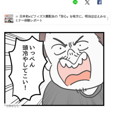
マネー
日本初※ビフィズス菌配合の『安心』を味方に。明治ほほえみセ
トレンド・イベント
ミナー体験レポート
Ⓒ神谷もち