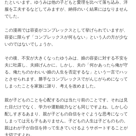
たといいます。ゆうみは他の子どもと愛理を比べて落ち込み、洋
服を工夫するなどしてみますが、納得のいく結果にはなりません
でした。
この漫画では容姿がコンプレックスとして挙げられていますが、
容姿に限らず「コンプレックスが何もない」という人の方が少な
いのではないでしょうか。
その後、不安が大きくなったゆうみは、娘の容姿に対する不安を
夫に吐露し、夫婦げんかに。しかし、夫の「何かあったら俺が守
る。俺たちのかわいい娘の人生を否定するな」という一言でハッ
とさせられます。勝手なコンプレックスでがんじがらめになって
しまったことを家族に謝り、考えを改めました。
親が子どものことを心配するのは当たり前のことです。それは見
た目だけでなく、学力や運動能力なども同じですよね。しかし心
配しすぎるあまり、親が子どもの自信をそぐような思考になって
しまっては元も子もありません。子どもの人生は子どものもの。
親はわが子が自信を持って生きていけるようサポートすることが
大切ですよね。