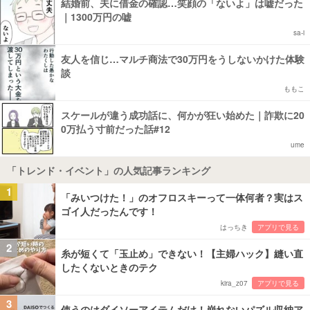
結婚前、夫に借金の確認…笑顔の「ないよ」は嘘だった
｜1300万円の嘘
sa-i
友人を信じ…マルチ商法で30万円をうしないかけた体験
談
ももこ
スケールが違う成功話に、何かが狂い始めた｜詐欺に20
0万払う寸前だった話#12
ume
「トレンド・イベント」の人気記事ランキング
1
「みいつけた！」のオフロスキーって一体何者？実はス
ゴイ人だったんです！
はっちき
アプリで見る
2
糸が短くて「玉止め」できない！【主婦ハック】縫い直
したくないときのテク
kira_z07
アプリで見る
3
使うのはダイソーアイテムだけ！崩れないパズル収納ア