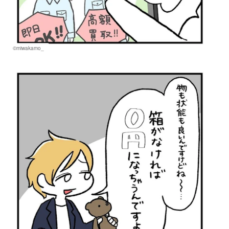
©miwakamo_