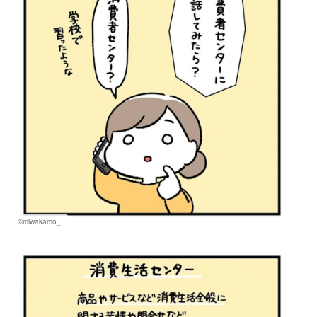
©miwakamo_