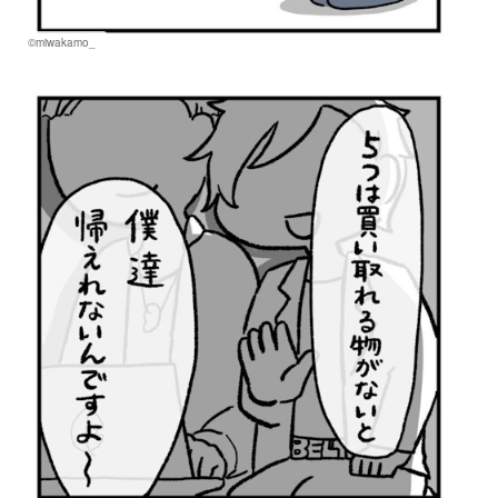
©miwakamo_