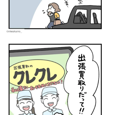
©miwakamo_