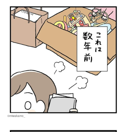
©miwakamo_