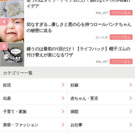
イデア
kira_z07
アプリで見る
4
切なすぎる...優しさと悪の心を持つロールパンナちゃん
の秘密に迫る
はっちき
アプリで見る
5
縫うのは最初の1回だけ！【ライフハック】帽子ゴムの
付け替えが楽になるワザ
kira_z07
アプリで見る
カテゴリー一覧
妊活
妊娠
出産
赤ちゃん・育児
子育て・家族
病院
美容・ファッション
お仕事