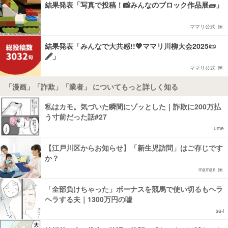
結果発表「写真で投稿！📸みんなのブロック作品展🧱」
ママリ公式
結果発表「みんなで大共感!!💖ママリ川柳大会2025📜
🖋️」
ママリ公式
「漫画」「詐欺」「業者」 についてもっと詳しく知る
私はカモ。気づいた瞬間にゾッとした｜詐欺に200万払
う寸前だった話#27
ume
【江戸川区からお知らせ】「新生児訪問」はご存じです
か？
mamari
「全部負けちゃった」ボーナスを競馬で使い切るもヘラ
ヘラする夫｜1300万円の嘘
sa-i