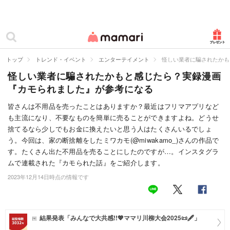
カテゴリー一覧
ママリ
妊活
トップ
トレンド・イベント
エンターテイメント
怪しい業者に騙されたかも
怪しい業者に騙されたかもと感じたら？実録漫画
妊娠
『カモられました』が参考になる
出産
皆さんは不用品を売ったことはありますか？最近はフリマアプリなど
も主流になり、不要なものを簡単に売ることができますよね。どうせ
赤ちゃん・育児
捨てるなら少しでもお金に換えたいと思う人はたくさんいるでしょ
子育て・家族
う。今回は、家の断捨離をしたミワカモ(@miwakamo_)さんの作品で
す。たくさん出た不用品を売ることにしたのですが…。インスタグラ
病院
ムで連載された『カモられた話』をご紹介します。
2023年12月14日時点の情報です
美容・ファッション
お仕事
結果発表「みんなで大共感!!💖ママリ川柳大会2025📜🖋️」
住まい