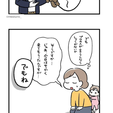
©miwakamo_