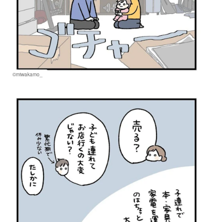
©miwakamo_