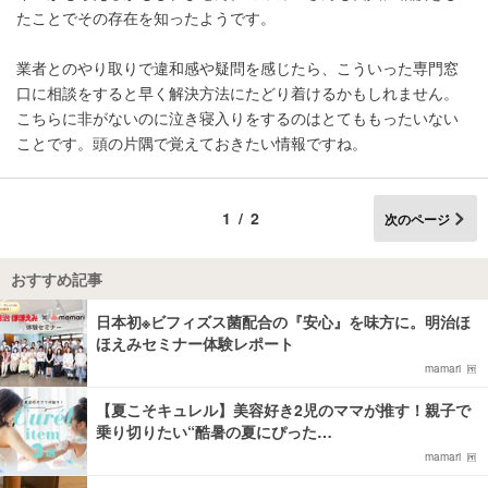
たことでその存在を知ったようです。
業者とのやり取りで違和感や疑問を感じたら、こういった専門窓
口に相談をすると早く解決方法にたどり着けるかもしれません。
こちらに非がないのに泣き寝入りをするのはとてももったいない
ことです。頭の片隅で覚えておきたい情報ですね。
1/2
次のページ
おすすめ記事
日本初※ビフィズス菌配合の『安心』を味方に。明治ほ
ほえみセミナー体験レポート
mamari
【夏こそキュレル】美容好き2児のママが推す！親子で
乗り切りたい“酷暑の夏にぴった…
mamari