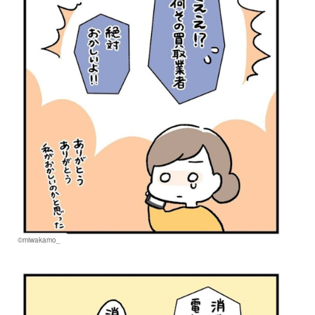
©miwakamo_