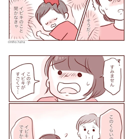
©miho.haha