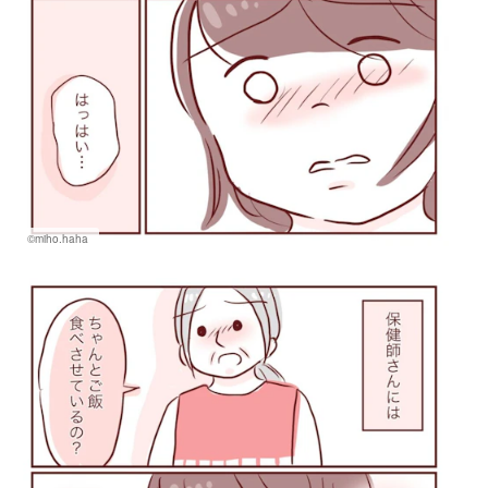
©miho.haha