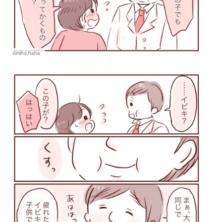
©miho.haha