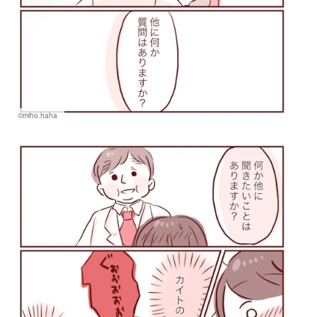
©miho.haha