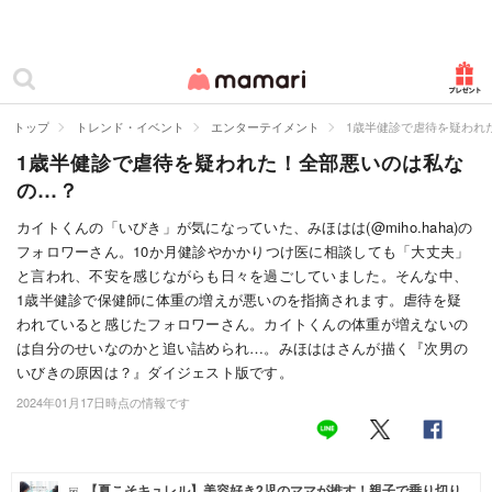
カテゴリー一覧
ママリ
妊活
トップ
トレンド・イベント
エンターテイメント
1歳半健診で虐待を疑われ
1歳半健診で虐待を疑われた！全部悪いのは私な
妊娠
の…？
出産
カイトくんの「いびき」が気になっていた、みほはは(@miho.haha)の
フォロワーさん。10か月健診やかかりつけ医に相談しても「大丈夫」
赤ちゃん・育児
と言われ、不安を感じながらも日々を過ごしていました。そんな中、
子育て・家族
1歳半健診で保健師に体重の増えが悪いのを指摘されます。虐待を疑
われていると感じたフォロワーさん。カイトくんの体重が増えないの
病院
は自分のせいなのかと追い詰められ…。みほははさんが描く『次男の
いびきの原因は？』ダイジェスト版です。
美容・ファッション
2024年01月17日時点の情報です
お仕事
住まい
【夏こそキュレル】美容好き2児のママが推す！親子で乗り切り