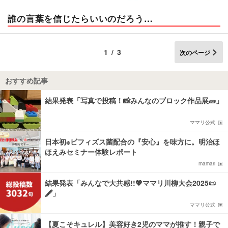
誰の言葉を信じたらいいのだろう…
1/3
次のページ
おすすめ記事
結果発表「写真で投稿！📸みんなのブロック作品展🧱」
ママリ公式
日本初※ビフィズス菌配合の『安心』を味方に。明治ほ
ほえみセミナー体験レポート
mamari
結果発表「みんなで大共感!!💖ママリ川柳大会2025📜
🖋️」
ママリ公式
【夏こそキュレル】美容好き2児のママが推す！親子で