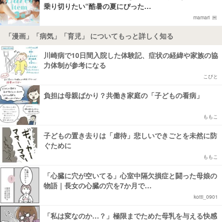
乗り切りたい“酷暑の夏にぴった…
mamari
「漫画」「病気」「育児」 についてもっと詳しく知る
川崎病で10日間入院した体験記、症状の経緯や家族の協
力体制が参考になる
こびと
負担は母親ばかり？共働き家庭の「子どもの看病」
ももこ
子どもの置き去りは「虐待」悲しいできごとを未然に防
ぐために
ももこ
「心臓に穴が空いてる」心室中隔欠損症と闘った母娘の
物語｜長女の心臓の穴を7か月で…
kotti_0901
「私は変なのか…？」極限までためた母乳を与える快感