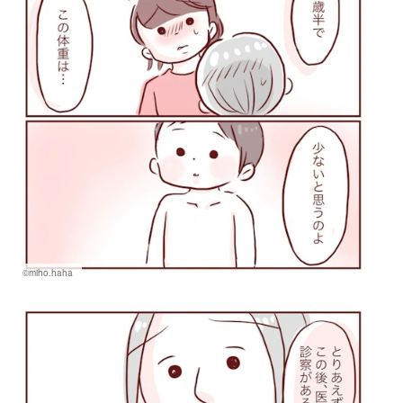
©miho.haha