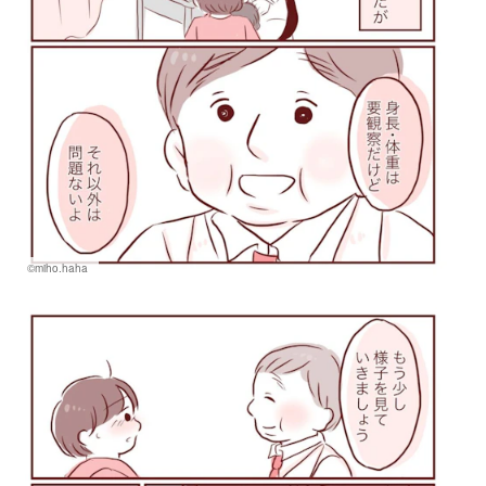
©miho.haha