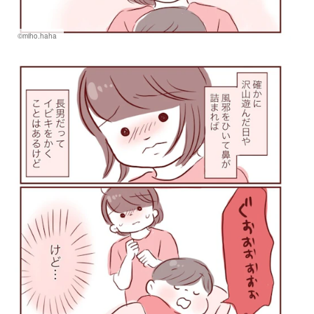
©miho.haha