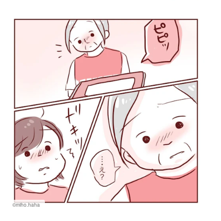
©miho.haha