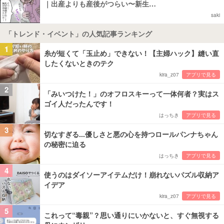
｜出産よりも産後がつらい〜新生…
saki
「トレンド・イベント」の人気記事ランキング
1
糸が短くて「玉止め」できない！【主婦ハック】縫い直
したくないときのテク
kira_z07
アプリで見る
2
「みいつけた！」のオフロスキーって一体何者？実はス
ゴイ人だったんです！
はっちき
アプリで見る
3
切なすぎる...優しさと悪の心を持つロールパンナちゃん
の秘密に迫る
はっちき
アプリで見る
4
使うのはダイソーアイテムだけ！崩れないパズル収納ア
イデア
kira_z07
アプリで見る
5
これって“毒親”？思い通りにいかないと、すぐ無視する