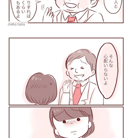
©miho.haha