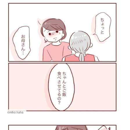
©miho.haha