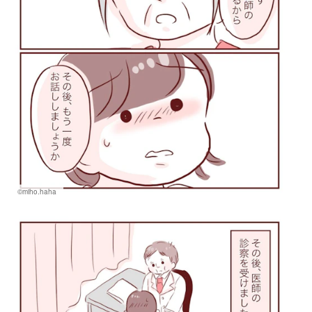
©miho.haha