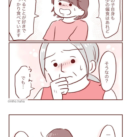
©miho.haha