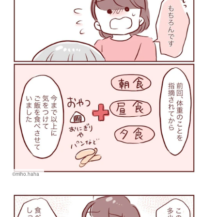
©miho.haha