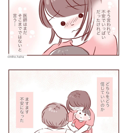
©miho.haha