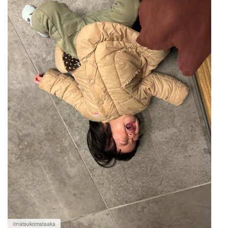
©︎natsukomataaka