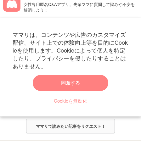
女性専用匿名Q&Aアプリ。先輩ママに質問して悩みや不安を
解消しよう！
フォローしてね！ママリ公式アカウント
ママリは、コンテンツや広告のカスタマイズ
妊娠〜子育て中のお役立ち情報を配信中
配信、サイト上での体験向上等を目的にCook
ieを使用します。Cookieによって個人を特定
したり、プライバシーを侵したりすることは
ありません。
ママリからのお知らせ
同意する
今ママリで読みたい記事は何ですか？
Cookieを無効化
ママリ編集部がみなさんのご意見をもとに記事を作成させていただきま
す！
ママリで読みたい記事をリクエスト！