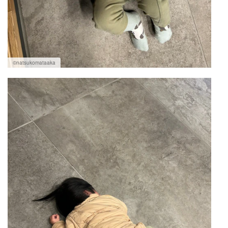
©︎natsukomataaka