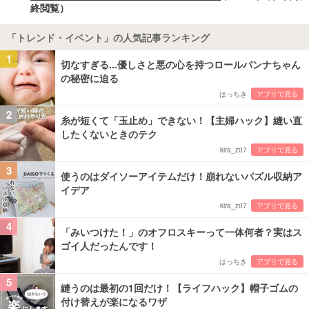
終閲覧）
「トレンド・イベント」の人気記事ランキング
1
切なすぎる...優しさと悪の心を持つロールパンナちゃん
の秘密に迫る
はっちき
アプリで見る
2
糸が短くて「玉止め」できない！【主婦ハック】縫い直
したくないときのテク
kira_z07
アプリで見る
3
使うのはダイソーアイテムだけ！崩れないパズル収納ア
イデア
kira_z07
アプリで見る
4
「みいつけた！」のオフロスキーって一体何者？実はス
ゴイ人だったんです！
はっちき
アプリで見る
5
縫うのは最初の1回だけ！【ライフハック】帽子ゴムの
付け替えが楽になるワザ