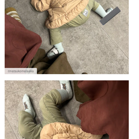
©︎natsukomataaka