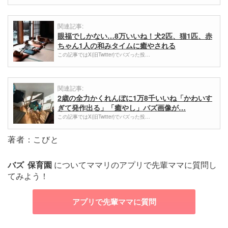
関連記事:
眼福でしかない…8万いいね！犬2匹、猫1匹、赤
ちゃん1人の和みタイムに癒やされる
この記事ではX(旧Twitter)でバズった投…
関連記事:
2歳の全力かくれんぼに1万8千いいね「かわいす
ぎて発作出る」「癒やし」バズ画像が…
この記事ではX(旧Twitter)でバズった投…
著者：こびと
バズ
保育園
についてママリのアプリで先輩ママに質問し
てみよう！
アプリで先輩ママに質問