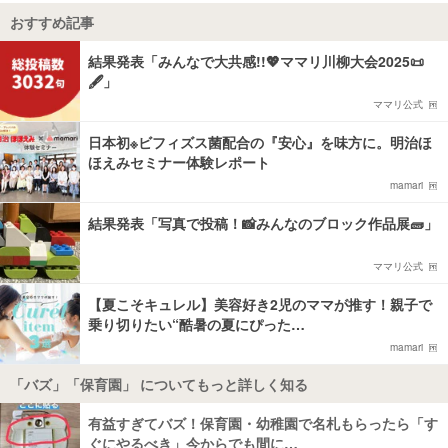
おすすめ記事
結果発表「みんなで大共感!!💖ママリ川柳大会2025📜
🖋️」
ママリ公式
日本初※ビフィズス菌配合の『安心』を味方に。明治ほ
ほえみセミナー体験レポート
mamari
結果発表「写真で投稿！📸みんなのブロック作品展🧱」
ママリ公式
【夏こそキュレル】美容好き2児のママが推す！親子で
乗り切りたい“酷暑の夏にぴった…
mamari
「バズ」「保育園」 についてもっと詳しく知る
有益すぎてバズ！保育園・幼稚園で名札もらったら「す
ぐにやるべき」今からでも間に…