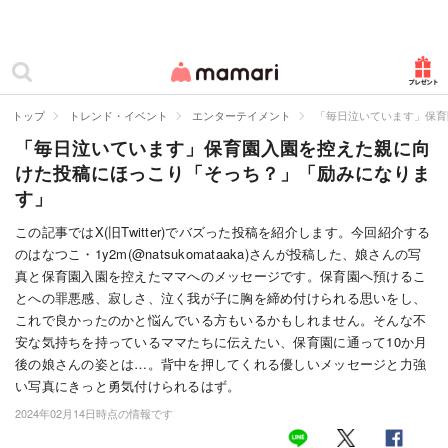
カテゴリー一覧
ママリ
妊活
トップ
トレンド・イベント
エンターテイメント
「毎日泣いています」保育
「毎日泣いています」保育園入園を控えた親に向
妊娠
けた投稿にほっこり「そっち？」「励みになりま
出産
す」
赤ちゃん・育児
この記事ではX(旧Twitter)でバズった投稿を紹介します。今回紹介する
のはなつこ・1y2m(@natsukomataaka)さんが投稿した、娘さんの写
子育て・家族
真と保育園入園を控えたママへのメッセージです。保育園へ預けるこ
とへの罪悪感、寂しさ、泣く我が子に胸を締め付けられる思いをし、
病院
これで良かったのかと悩んでいる方もいるかもしれません。そんな不
安な気持ちを持っているママたちに伝えたい、保育園に通って10か月
美容・ファッション
後の娘さんの姿とは…。背中を押してくれる優しいメッセージと力強
い写真にきっと勇気付けられるはず。
お仕事
2024年02月14日時点の情報です
住まい