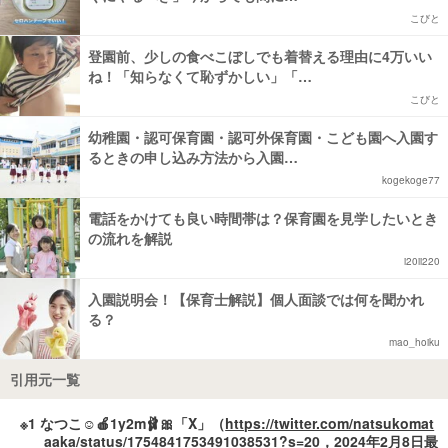
こびと
登園前、少しの食べこぼしでも着替える理由に4万いい
ね！「知らなくて恥ずかしい」「…
こびと
幼稚園・認可保育園・認可外保育園・こども園へ入園す
るときの申し込み方法から入園…
kogekoge77
電話をかけても良い時間帯は？保育園を見学したいとき
の流れを解説
i20ii220
入園説明会！【保育士解説】個人面談では何を聞かれ
る？
mao_hoiku
引用元一覧
※1 なつこ☺︎︎︎︎🍎1y2m🩰🎀「X」（
https://twitter.com/natsukomat
aaka/status/1754841753491038531?s=20
，2024年2月8日最