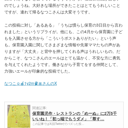
のでしょうね。大好きな場所ができたことはとてもうれしいこと
ですが、連れて帰るなつこさんは大変そうです。
この投稿に対し「あるある」「うちは慣らし保育の3日目から言わ
れました」というリプライが。他にも、この4月から保育園に子ど
もを入園させる方から「こういうポストありがたい」という声
も。保育園入園に関してさまざまな情報や先輩ママたちの声があ
りますが「大丈夫」と背中を押してくれる声はうれしいもの。だ
からこそ、なつこさんのエールはとても温かく、不安な方に勇気
を与えてくれたようです。働きながら子育てをする仲間として、
力強いエールが印象的な投稿でした。
なつこ☺︎︎︎︎🍎1y2m🩰🎀さんのX
関連記事:
保育園児作・レストランの「めーぬ」に2万5千
いいね！「初っ端でもうダメ」「尊す…
この記事ではX(旧Twitter)でバズった投…