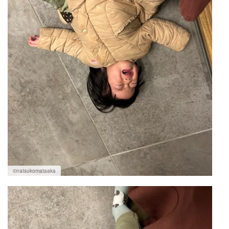
©︎natsukomataaka