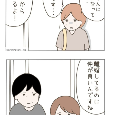
©onigiri2525_pn