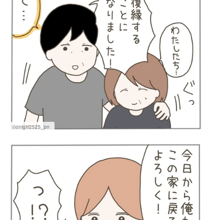
©onigiri2525_pn