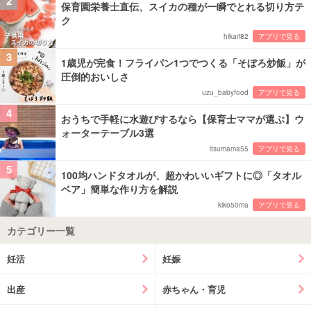
2
保育園栄養士直伝、スイカの種が一瞬でとれる切り方テ
ク
hikari82
アプリで見る
3
1歳児が完食！フライパン1つでつくる「そぼろ炒飯」が
圧倒的おいしさ
uzu_babyfood
アプリで見る
4
おうちで手軽に水遊びするなら【保育士ママが選ぶ】ウ
ォーターテーブル3選
itsumama55
アプリで見る
5
100均ハンドタオルが、超かわいいギフトに◎「タオル
ベア」簡単な作り方を解説
kiko50ma
アプリで見る
カテゴリー一覧
妊活
妊娠
出産
赤ちゃん・育児