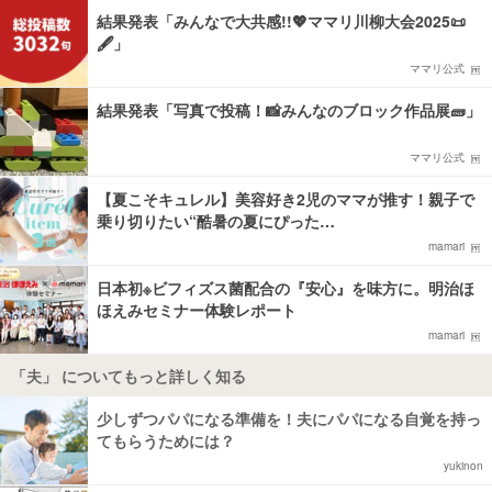
結果発表「みんなで大共感!!💖ママリ川柳大会2025📜
🖋️」
ママリ公式
結果発表「写真で投稿！📸みんなのブロック作品展🧱」
ママリ公式
【夏こそキュレル】美容好き2児のママが推す！親子で
乗り切りたい“酷暑の夏にぴった…
mamari
日本初※ビフィズス菌配合の『安心』を味方に。明治ほ
ほえみセミナー体験レポート
mamari
「夫」 についてもっと詳しく知る
少しずつパパになる準備を！夫にパパになる自覚を持っ
てもらうためには？
yukinon