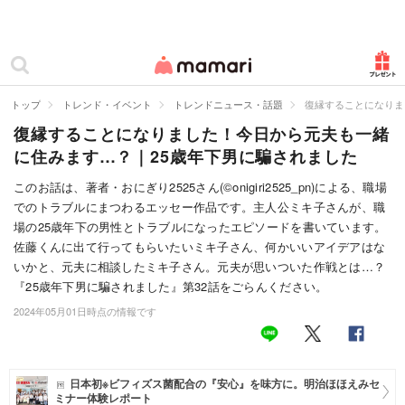
カテゴリー一覧
ママリ
妊活
トップ
トレンド・イベント
トレンドニュース・話題
復縁することになりま
復縁することになりました！今日から元夫も一緒
妊娠
に住みます…？｜25歳年下男に騙されました
出産
このお話は、著者・おにぎり2525さん(©onigiri2525_pn)による、職場
でのトラブルにまつわるエッセー作品です。主人公ミキ子さんが、職
赤ちゃん・育児
場の25歳年下の男性とトラブルになったエピソードを書いています。
子育て・家族
佐藤くんに出て行ってもらいたいミキ子さん、何かいいアイデアはな
いかと、元夫に相談したミキ子さん。元夫が思いついた作戦とは…？
病院
『25歳年下男に騙されました』第32話をごらんください。
2024年05月01日時点の情報です
美容・ファッション
お仕事
日本初※ビフィズス菌配合の『安心』を味方に。明治ほほえみセ
住まい
ミナー体験レポート