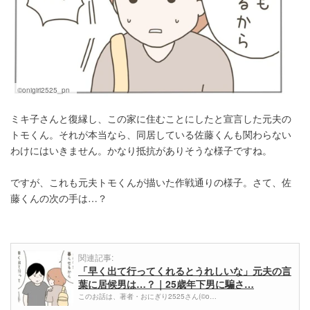
©onigiri2525_pn
ミキ子さんと復縁し、この家に住むことにしたと宣言した元夫の
トモくん。それが本当なら、同居している佐藤くんも関わらない
わけにはいきません。かなり抵抗がありそうな様子ですね。
ですが、これも元夫トモくんが描いた作戦通りの様子。さて、佐
藤くんの次の手は…？
関連記事:
「早く出て行ってくれるとうれしいな」元夫の言
葉に居候男は…？｜25歳年下男に騙さ…
このお話は、著者・おにぎり2525さん(©o…