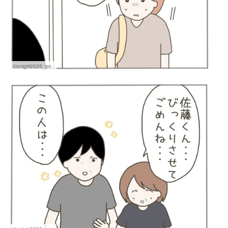
©onigiri2525_pn