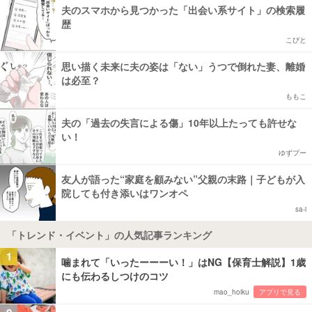
夫のスマホから見つかった「出会い系サイト」の検索履
歴
こびと
思い描く未来に夫の姿は「ない」うつで倒れた妻、離婚
は必至？
ももこ
夫の「過去の失言による傷」10年以上たっても許せな
い！
ゆずプー
友人が語った“家庭を顧みない”父親の末路｜子どもが入
院しても付き添いはワンオペ
sa-i
「トレンド・イベント」の人気記事ランキング
1
噛まれて「いったーーーい！」はNG【保育士解説】1歳
にも伝わるしつけのコツ
mao_hoiku
アプリで見る