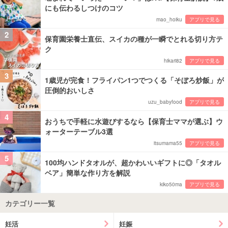
にも伝わるしつけのコツ
mao_hoiku
アプリで見る
2
保育園栄養士直伝、スイカの種が一瞬でとれる切り方テ
ク
hikari82
アプリで見る
3
1歳児が完食！フライパン1つでつくる「そぼろ炒飯」が
圧倒的おいしさ
uzu_babyfood
アプリで見る
4
おうちで手軽に水遊びするなら【保育士ママが選ぶ】ウ
ォーターテーブル3選
itsumama55
アプリで見る
5
100均ハンドタオルが、超かわいいギフトに◎「タオル
ベア」簡単な作り方を解説
kiko50ma
アプリで見る
カテゴリー一覧
妊活
妊娠