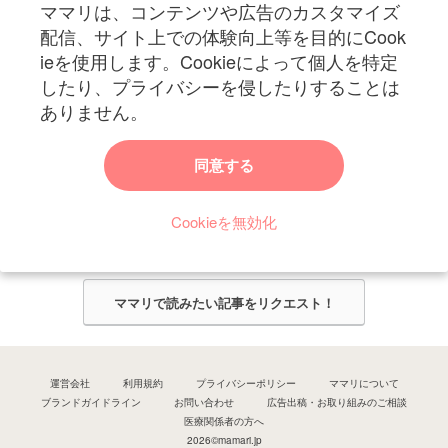
ママリは、コンテンツや広告のカスタマイズ
妊娠〜子育て中のお役立ち情報を配信中
配信、サイト上での体験向上等を目的にCook
ieを使用します。Cookieによって個人を特定
したり、プライバシーを侵したりすることは
ありません。
ママリからのお知らせ
同意する
今ママリで読みたい記事は何ですか？
Cookieを無効化
ママリ編集部がみなさんのご意見をもとに記事を作成させていただきま
す！
ママリで読みたい記事をリクエスト！
運営会社
利用規約
プライバシーポリシー
ママリについて
ブランドガイドライン
お問い合わせ
広告出稿・お取り組みのご相談
医療関係者の方へ
2026©mamari.jp