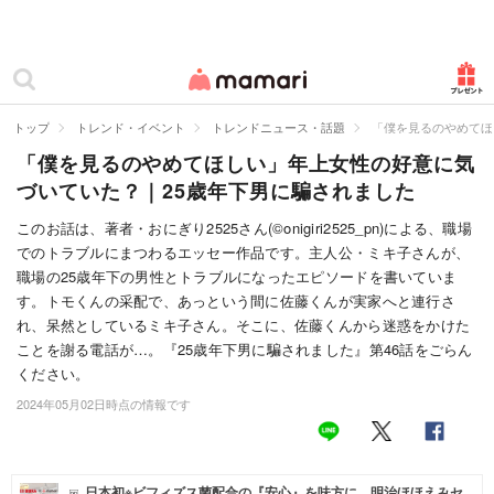
カテゴリー一覧
ママリ
妊活
トップ
トレンド・イベント
トレンドニュース・話題
「僕を見るのやめてほ
「僕を見るのやめてほしい」年上女性の好意に気
妊娠
づいていた？｜25歳年下男に騙されました
出産
このお話は、著者・おにぎり2525さん(©onigiri2525_pn)による、職場
でのトラブルにまつわるエッセー作品です。主人公・ミキ子さんが、
赤ちゃん・育児
職場の25歳年下の男性とトラブルになったエピソードを書いていま
子育て・家族
す。トモくんの采配で、あっという間に佐藤くんが実家へと連行さ
れ、呆然としているミキ子さん。そこに、佐藤くんから迷惑をかけた
病院
ことを謝る電話が…。『25歳年下男に騙されました』第46話をごらん
ください。
美容・ファッション
2024年05月02日時点の情報です
お仕事
住まい
日本初※ビフィズス菌配合の『安心』を味方に。明治ほほえみセ