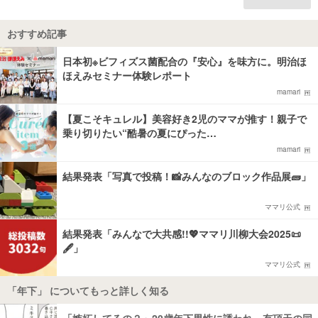
おすすめ記事
日本初※ビフィズス菌配合の『安心』を味方に。明治ほ
ほえみセミナー体験レポート
mamari
【夏こそキュレル】美容好き2児のママが推す！親子で
乗り切りたい“酷暑の夏にぴった…
mamari
結果発表「写真で投稿！📸みんなのブロック作品展🧱」
ママリ公式
結果発表「みんなで大共感!!💖ママリ川柳大会2025📜
🖋️」
ママリ公式
「年下」 についてもっと詳しく知る