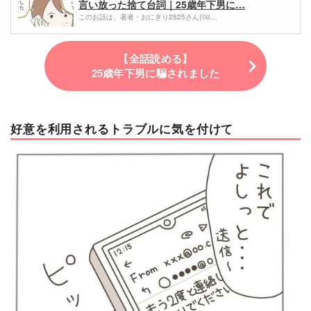
言い放った捨て台詞｜25歳年下男に…
このお話は、著者・おにぎり2525さん(©o…
【全話読める】
25歳年下男に騙されました
好意を利用されるトラブルに気を付けて