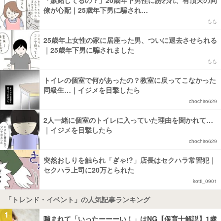
「嫉妬してるの？」20歳年下男性に誘われ、有頂天の同
僚が心配｜25歳年下男に騙され…
もも
25歳年上女性の家に居座った男、ついに退去させられる
｜25歳年下男に騙されました
もも
トイレの個室で何があったの？教室に戻ってこなかった
同級生…｜イジメを目撃したら
chochiro629
2人一緒に個室のトイレに入っていた理由を聞かれて…
｜イジメを目撃したら
chochiro629
突然おしりを触られ「ぎゃ!?」店長はセクハラ常習犯｜
セクハラ上司に20万とられた
kotti_0901
「トレンド・イベント」の人気記事ランキング
1
噛まれて「いったーーーい！」はNG【保育士解説】1歳