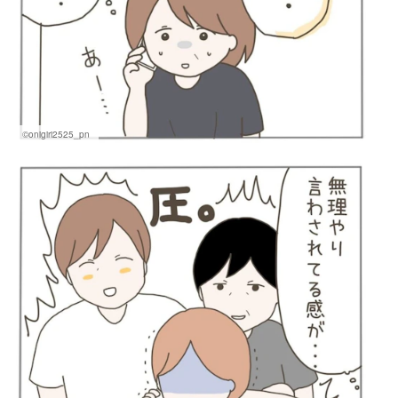
©onigiri2525_pn