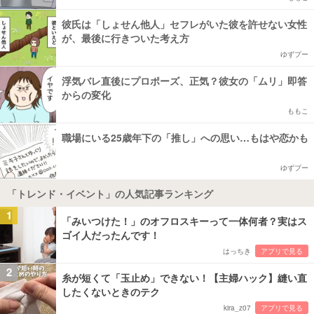
彼氏は「しょせん他人」セフレがいた彼を許せない女性
が、最後に行きついた考え方
ゆずプー
浮気バレ直後にプロポーズ、正気？彼女の「ムリ」即答
からの変化
ももこ
職場にいる25歳年下の「推し」への思い…もはや恋かも
ゆずプー
「トレンド・イベント」の人気記事ランキング
1
「みいつけた！」のオフロスキーって一体何者？実はス
ゴイ人だったんです！
はっちき
アプリで見る
2
糸が短くて「玉止め」できない！【主婦ハック】縫い直
したくないときのテク
kira_z07
アプリで見る