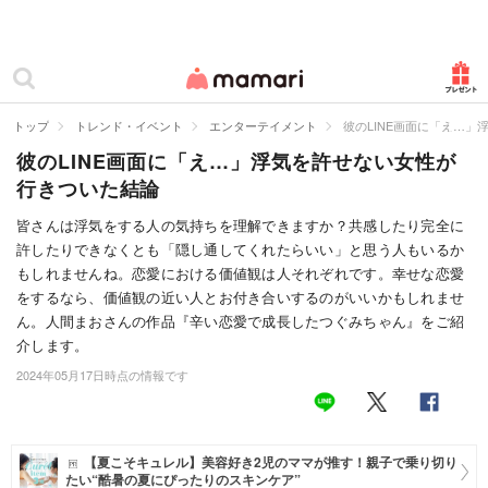
カテゴリー一覧
ママリ
妊活
トップ
トレンド・イベント
エンターテイメント
彼のLINE画面に「え…
彼のLINE画面に「え…」浮気を許せない女性が
妊娠
行きついた結論
出産
皆さんは浮気をする人の気持ちを理解できますか？共感したり完全に
許したりできなくとも「隠し通してくれたらいい」と思う人もいるか
赤ちゃん・育児
もしれませんね。恋愛における価値観は人それぞれです。幸せな恋愛
子育て・家族
をするなら、価値観の近い人とお付き合いするのがいいかもしれませ
ん。人間まおさんの作品『辛い恋愛で成長したつぐみちゃん』をご紹
病院
介します。
2024年05月17日時点の情報です
美容・ファッション
お仕事
【夏こそキュレル】美容好き2児のママが推す！親子で乗り切り
住まい
たい“酷暑の夏にぴったりのスキンケア”