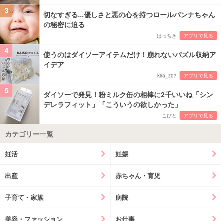
3
切なすぎる...優しさと悪の心を持つロールパンナちゃん
の秘密に迫る
はっちき
アプリで見る
4
使うのはダイソーアイテムだけ！崩れないパズル収納ア
イデア
kira_z07
アプリで見る
5
ダイソーで発見！粉ミルク缶の相棒に2千いいね「シン
デレラフィット」「こういうの欲しかった」
こびと
アプリで見る
カテゴリー一覧
妊活
妊娠
出産
赤ちゃん・育児
子育て・家族
病院
美容・ファッション
お仕事