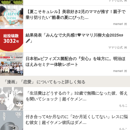
ママリ公式
【夏こそキュレル】美容好き2児のママが推す！親子で
乗り切りたい“酷暑の夏にぴった…
mamari
結果発表「みんなで大共感!!💖ママリ川柳大会2025📜
🖋️」
ママリ公式
日本初※ビフィズス菌配合の『安心』を味方に。明治ほ
ほえみセミナー体験レポート
mamari
「漫画」「恋愛」 についてもっと詳しく知る
「生活費はどうするの？」32歳で無職になった彼、答え
を聞いてショック｜超イケメン…
ももこ
付き合って4か月なのに「2か月近くしてない」レスに悩
む彼女｜超イケメン彼氏はダメ…
ももこ