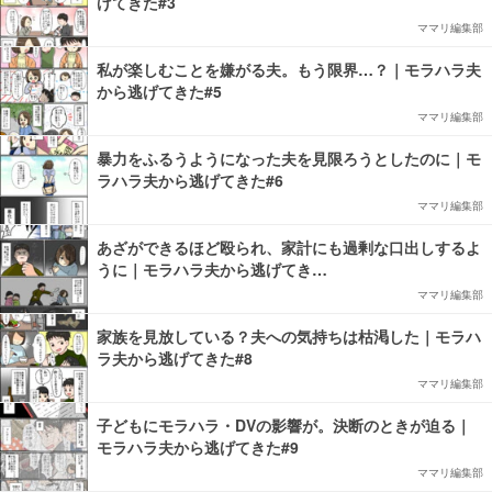
げてきた#3
ママリ編集部
私が楽しむことを嫌がる夫。もう限界…？｜モラハラ夫
から逃げてきた#5
ママリ編集部
暴力をふるうようになった夫を見限ろうとしたのに｜モ
ラハラ夫から逃げてきた#6
ママリ編集部
あざができるほど殴られ、家計にも過剰な口出しするよ
うに｜モラハラ夫から逃げてき…
ママリ編集部
家族を見放している？夫への気持ちは枯渇した｜モラハ
ラ夫から逃げてきた#8
ママリ編集部
子どもにモラハラ・DVの影響が。決断のときが迫る｜
モラハラ夫から逃げてきた#9
ママリ編集部