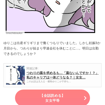
©mochidosukoi
ゆりこは出産ギリギリまで働くつもりでいました。しかし妊娠3か
月目から、つわりが始まり早速会社を休むことに…。明日は出勤
できるのでしょうか？
関連記事:
つわりの薬を求めるも…「薬ないんですか！？」
私のキャリアは一体どうなる？｜女女…
このお話は主人公・横島ゆりこが子持ち…
【全話読める】
女女平等