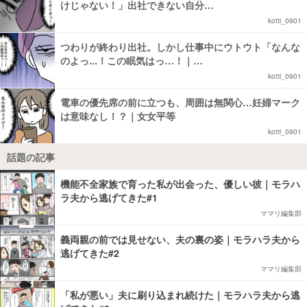
けじゃない！」出社できない自分…
kotti_0901
つわりが終わり出社。しかし仕事中にウトウト「なんな
のよっ...！この眠気はっ…！｜…
kotti_0901
電車の優先席の前に立つも、周囲は無関心…妊婦マーク
は意味なし！？｜女女平等
kotti_0901
話題の記事
機能不全家族で育った私が出会った、優しい彼｜モラハ
ラ夫から逃げてきた#1
ママリ編集部
義両親の前では見せない、夫の裏の姿｜モラハラ夫から
逃げてきた#2
ママリ編集部
「私が悪い」夫に刷り込まれ続けた｜モラハラ夫から逃