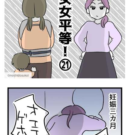
©mochidosukoi