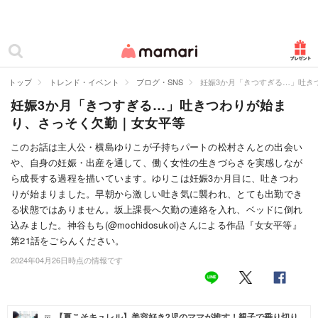
カテゴリー一覧
ママリ
妊活
トップ
トレンド・イベント
ブログ・SNS
妊娠3か月「きつすぎる…」吐き
妊娠3か月「きつすぎる…」吐きつわりが始ま
妊娠
り、さっそく欠勤｜女女平等
出産
このお話は主人公・横島ゆりこが子持ちパートの松村さんとの出会い
や、自身の妊娠・出産を通して、働く女性の生きづらさを実感しなが
赤ちゃん・育児
ら成長する過程を描いています。ゆりこは妊娠3か月目に、吐きつわ
子育て・家族
りが始まりました。早朝から激しい吐き気に襲われ、とても出勤でき
る状態ではありません。坂上課長へ欠勤の連絡を入れ、ベッドに倒れ
病院
込みました。神谷もち(@mochidosukoi)さんによる作品『女女平等』
第21話をごらんください。
美容・ファッション
2024年04月26日時点の情報です
お仕事
住まい
【夏こそキュレル】美容好き2児のママが推す！親子で乗り切り