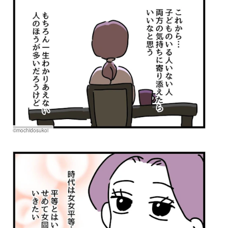
©mochidosukoi