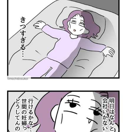
©mochidosukoi