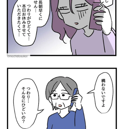
©mochidosukoi