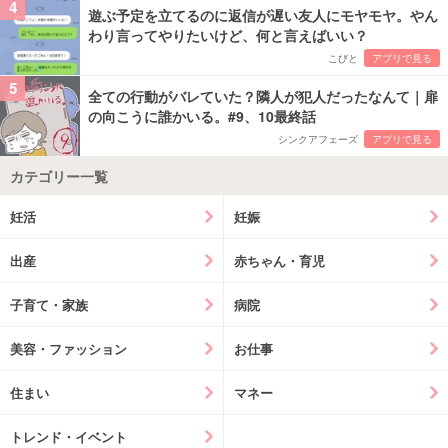
4
遊ぶ予定を立てるのに返信が遅い友人にモヤモヤ。やん
わり言ってやりたいけど、何と言えばいい？
こびと
アプリで見る
5
全ての行動がバレていた？隣人が犯人だったなんて｜扉
の向こうに誰かいる。#9、10最終話
シンクアフェーズ
アプリで見る
カテゴリー一覧
妊活
妊娠
出産
赤ちゃん・育児
子育て・家族
病院
美容・ファッション
お仕事
住まい
マネー
トレンド・イベント