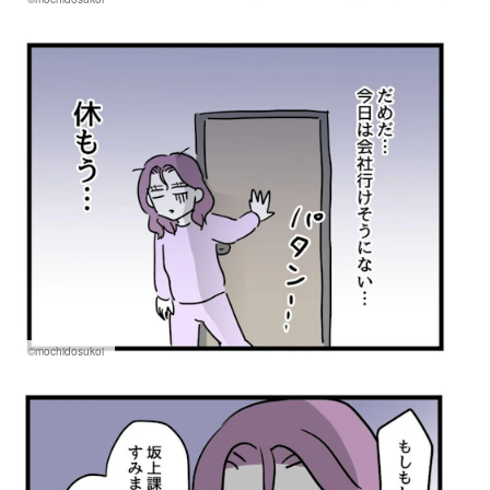
©mochidosukoi