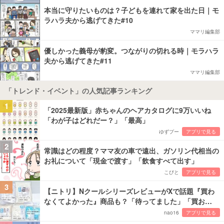
本当に守りたいものは？子どもを連れて家を出た日｜モ
ラハラ夫から逃げてきた#10
ママリ編集部
優しかった義母が豹変。つながりの切れる時｜モラハラ
夫から逃げてきた#11
ママリ編集部
「トレンド・イベント」の人気記事ランキング
1
「2025最新版」赤ちゃんのヘアカタログに9万いいね
「わが子はどれだー？」「最高」
ゆずプー
アプリで見る
2
常識はどの程度？ママ友の車で遠出、ガソリン代相当の
お礼について「現金で渡す」「飲食すべて出す」
こびと
アプリで見る
3
【ニトリ】NクールシリーズレビューがXで話題『買わ
なくてよかった』商品も？「待ってました」「買お…
nao16
アプリで見る