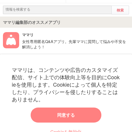
ママリ編集部のオススメアプリ
ママリ
女性専用匿名Q&Aアプリ。先輩ママに質問して悩みや不安を
解消しよう！
フォローしてね！ママリ公式アカウント
ママリは、コンテンツや広告のカスタマイズ
妊娠〜子育て中のお役立ち情報を配信中
配信、サイト上での体験向上等を目的にCook
ieを使用します。Cookieによって個人を特定
したり、プライバシーを侵したりすることは
ありません。
ママリからのお知らせ
同意する
今ママリで読みたい記事は何ですか？
Cookieを無効化