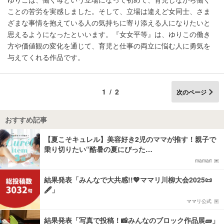
ことの苦労を実感しました。そして、立場は違えど女同士、さま
ざまな事情を抱えている人の気持ちに寄り添える人になりたいと
思えるようになったといいます。『女女平等』は、ゆりこの働き
方や価値観の変化を通じて、育児と仕事の両立に悩む人に勇気を
与えてくれる作品です。
1/2
次のページ
おすすめ記事
【夏こそキュレル】美容好き2児のママが推す！親子で
乗り切りたい“酷暑の夏にぴった…
mamari
結果発表「みんなで大共感!!💖ママリ川柳大会2025📜
🖋️」
ママリ公式
結果発表「写真で投稿！📸みんなのブロック作品展🧱」