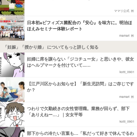
ママリ公式
日本初※ビフィズス菌配合の『安心』を味方に。明治ほ
ほえみセミナー体験レポート
mamari
「妊娠」「授かり婚」 についてもっと詳しく知る
妊婦に席を譲らない「ジコチュー女」と思いきや、彼女
はヘルプマークを付けていて...…
kotti_0901
【江戸川区からお知らせ】「新生児訪問」はご存じです
か？
mamari
つわりで欠勤続きの女性管理職。業務が回らず、部下
「ありえねー…」｜女女平等
kotti_0901
部下からの冷たい言葉も…「私だって好きで休んでるわ