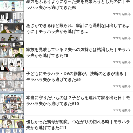
暴力をふるうようになった夫を見限ろうとしたのに｜モ
ラハラ夫から逃げてきた#6
ママリ編集部
あざができるほど殴られ、家計にも過剰な口出しするよ
うに｜モラハラ夫から逃げてき…
ママリ編集部
家族を見放している？夫への気持ちは枯渇した｜モラハ
ラ夫から逃げてきた#8
ママリ編集部
子どもにモラハラ・DVの影響が。決断のときが迫る｜
モラハラ夫から逃げてきた#9
ママリ編集部
本当に守りたいものは？子どもを連れて家を出た日｜モ
ラハラ夫から逃げてきた#10
ママリ編集部
優しかった義母が豹変。つながりの切れる時｜モラハラ
夫から逃げてきた#11