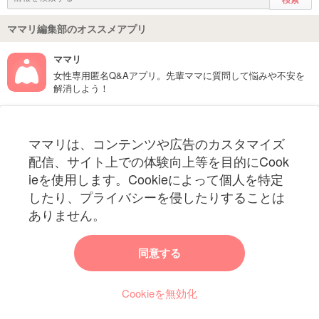
ママリ編集部のオススメアプリ
ママリ
女性専用匿名Q&Aアプリ。先輩ママに質問して悩みや不安を
解消しよう！
フォローしてね！ママリ公式アカウント
ママリは、コンテンツや広告のカスタマイズ
妊娠〜子育て中のお役立ち情報を配信中
配信、サイト上での体験向上等を目的にCook
ieを使用します。Cookieによって個人を特定
したり、プライバシーを侵したりすることは
ありません。
ママリからのお知らせ
同意する
今ママリで読みたい記事は何ですか？
Cookieを無効化
ママリ編集部がみなさんのご意見をもとに記事を作成させていただきま
す！