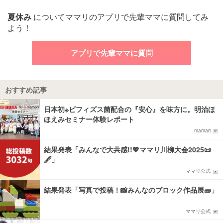
夏休み
についてママリのアプリで先輩ママに質問してみ
よう！
アプリで先輩ママに質問
おすすめ記事
日本初※ビフィズス菌配合の『安心』を味方に。明治ほ
ほえみセミナー体験レポート
mamari
結果発表「みんなで大共感!!💖ママリ川柳大会2025📜
🖋️」
ママリ公式
結果発表「写真で投稿！📸みんなのブロック作品展🧱」
ママリ公式