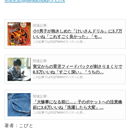
市岡元気(@genkiichioka)さんのX
関連記事:
小1男子が抱きしめた「けいさんドリル」に3.7万
いいね「これすごく良かった」「モ…
この記事ではX(旧Twitter)でバズった投…
関連記事:
実父からの育児フィードバックが刺さりまくりで
8.5万いいね「すごく深い」「うちの…
この記事ではX(旧Twitter)でバズった投…
関連記事:
「大惨事になる前に…」子のポケットへの注意喚
起に3.6万いいね「洗濯したら大変」…
この記事ではX(旧Twitter)でバズった投…
著者：こびと