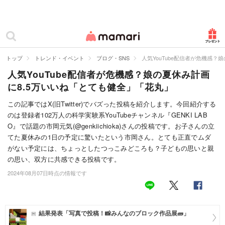
カテゴリー一覧
ママリ
妊活
トップ
トレンド・イベント
ブログ・SNS
人気YouTube配信者が危機感
人気YouTube配信者が危機感？娘の夏休み計画
妊娠
に8.5万いいね「とても健全」「花丸」
出産
この記事ではX(旧Twitter)でバズった投稿を紹介します。今回紹介する
のは登録者102万人の科学実験系YouTubeチャンネル『GENKI LAB
赤ちゃん・育児
O』で話題の市岡元気(@genkiichioka)さんの投稿です。お子さんの立
子育て・家族
てた夏休みの1日の予定に驚いたという市岡さん。とても正直でムダ
がない予定には、ちょっとしたつっこみどころも？子どもの思いと親
病院
の思い、双方に共感できる投稿です。
2024年08月07日時点の情報です
美容・ファッション
お仕事
結果発表「写真で投稿！📸みんなのブロック作品展🧱」
住まい