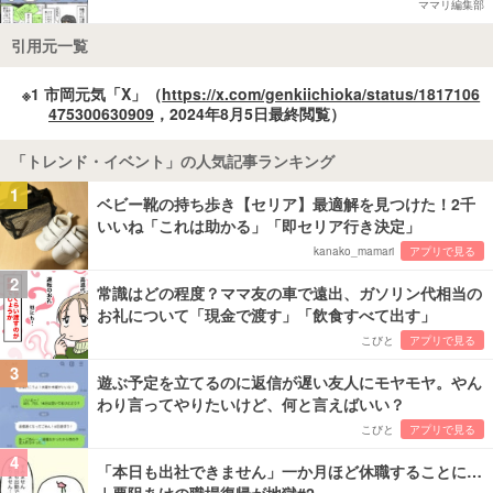
ママリ編集部
引用元一覧
※1 市岡元気「X」（
https://x.com/genkiichioka/status/1817106
475300630909
，2024年8月5日最終閲覧）
「トレンド・イベント」の人気記事ランキング
1
ベビー靴の持ち歩き【セリア】最適解を見つけた！2千
いいね「これは助かる」「即セリア行き決定」
kanako_mamari
アプリで見る
2
常識はどの程度？ママ友の車で遠出、ガソリン代相当の
お礼について「現金で渡す」「飲食すべて出す」
こびと
アプリで見る
3
遊ぶ予定を立てるのに返信が遅い友人にモヤモヤ。やん
わり言ってやりたいけど、何と言えばいい？
こびと
アプリで見る
4
「本日も出社できません」一か月ほど休職することに…