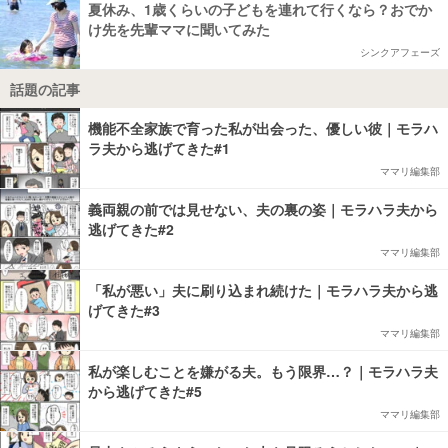
夏休み、1歳くらいの子どもを連れて行くなら？おでか
け先を先輩ママに聞いてみた
シンクアフェーズ
話題の記事
機能不全家族で育った私が出会った、優しい彼｜モラハ
ラ夫から逃げてきた#1
ママリ編集部
義両親の前では見せない、夫の裏の姿｜モラハラ夫から
逃げてきた#2
ママリ編集部
「私が悪い」夫に刷り込まれ続けた｜モラハラ夫から逃
げてきた#3
ママリ編集部
私が楽しむことを嫌がる夫。もう限界…？｜モラハラ夫
から逃げてきた#5
ママリ編集部