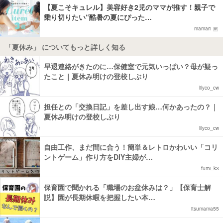
【夏こそキュレル】美容好き2児のママが推す！親子で
乗り切りたい“酷暑の夏にぴった…
mamari
「夏休み」 についてもっと詳しく知る
早退連絡がきたのに…保健室で元気いっぱい？母が疑っ
たこと｜夏休み明けの登校しぶり
lilyco_cw
担任との「交換日記」を差し出す娘…何かあったの？｜
夏休み明けの登校しぶり
lilyco_cw
自由工作、まだ間に合う！簡単＆レトロかわいい「コリ
ントゲーム」作り方をDIY主婦が…
fumi_k3
保育園で聞かれる「職場のお盆休みは？」【保育士解
説】園が長期休暇を把握したい本…
itsumama55