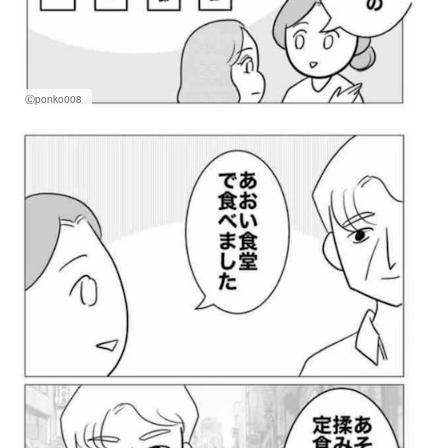
Ⓒponko008