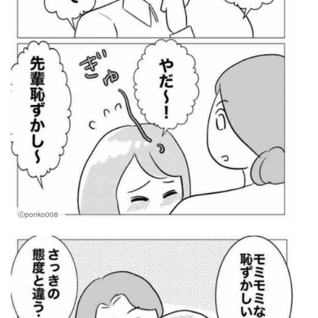
Ⓒponko008