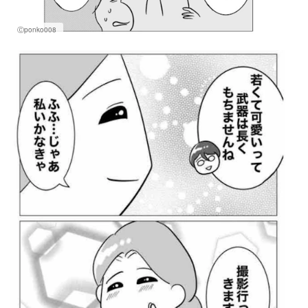
Ⓒponko008