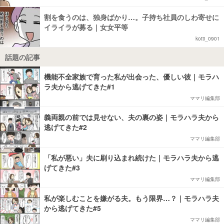
割を食うのは、独身ばかり…。子持ち社員のしわ寄せに
イライラが募る｜女女平等
kotti_0901
話題の記事
機能不全家族で育った私が出会った、優しい彼｜モラハ
ラ夫から逃げてきた#1
ママリ編集部
義両親の前では見せない、夫の裏の姿｜モラハラ夫から
逃げてきた#2
ママリ編集部
「私が悪い」夫に刷り込まれ続けた｜モラハラ夫から逃
げてきた#3
ママリ編集部
私が楽しむことを嫌がる夫。もう限界…？｜モラハラ夫
から逃げてきた#5
ママリ編集部