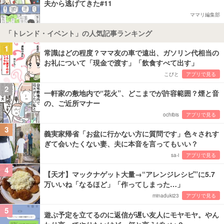
夫から逃げてきた#11
ママリ編集部
「トレンド・イベント」の人気記事ランキング
1
常識はどの程度？ママ友の車で遠出、ガソリン代相当の
お礼について「現金で渡す」「飲食すべて出す」
こびと
アプリで見る
2
一軒家の敷地内で“花火”、どこまでが許容範囲？煙と音
の、ご近所マナー
ochibis
アプリで見る
3
義実家帰省「お盆に行かない方に質問です」色々されす
ぎて会いたくない妻、夫に本音を言ってもいい？
sa-i
アプリで見る
4
【天才】マックナゲット大量→“アレンジレシピ”に5.7
万いいね「なるほど」「作ってしまった…」
minaduki23
アプリで見る
5
遊ぶ予定を立てるのに返信が遅い友人にモヤモヤ。やん