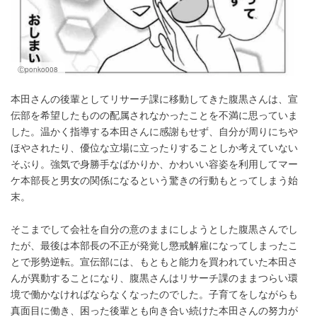
Ⓒponko008
本田さんの後輩としてリサーチ課に移動してきた腹黒さんは、宣
伝部を希望したものの配属されなかったことを不満に思っていま
した。温かく指導する本田さんに感謝もせず、自分が周りにちや
ほやされたり、優位な立場に立ったりすることしか考えていない
そぶり。強気で身勝手なばかりか、かわいい容姿を利用してマー
ケ本部長と男女の関係になるという驚きの行動もとってしまう始
末。
そこまでして会社を自分の意のままにしようとした腹黒さんでし
たが、最後は本部長の不正が発覚し懲戒解雇になってしまったこ
とで形勢逆転。宣伝部には、もともと能力を買われていた本田さ
んが異動することになり、腹黒さんはリサーチ課のままつらい環
境で働かなければならなくなったのでした。子育てをしながらも
真面目に働き、困った後輩とも向き合い続けた本田さんの努力が