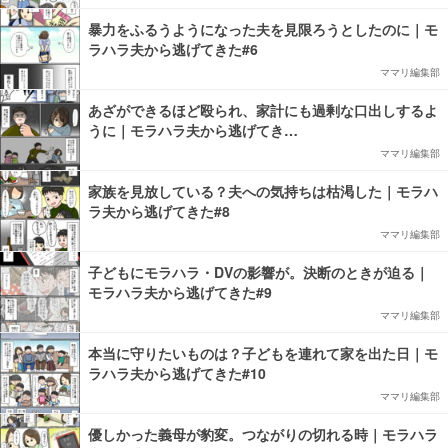
暴力をふるうようになった夫を見限ろうとしたのに｜モ
ラハラ夫から逃げてきた#6
ママリ編集部
あざができるほど殴られ、家計にも過剰な口出しするよ
うに｜モラハラ夫から逃げてき…
ママリ編集部
家族を見放している？夫への気持ちは枯渇した｜モラハ
ラ夫から逃げてきた#8
ママリ編集部
子どもにモラハラ・DVの影響が。決断のときが迫る｜
モラハラ夫から逃げてきた#9
ママリ編集部
本当に守りたいものは？子どもを連れて家を出た日｜モ
ラハラ夫から逃げてきた#10
ママリ編集部
優しかった義母が豹変。つながりの切れる時｜モラハラ