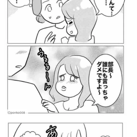
Ⓒponko008