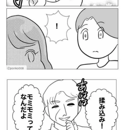
Ⓒponko008