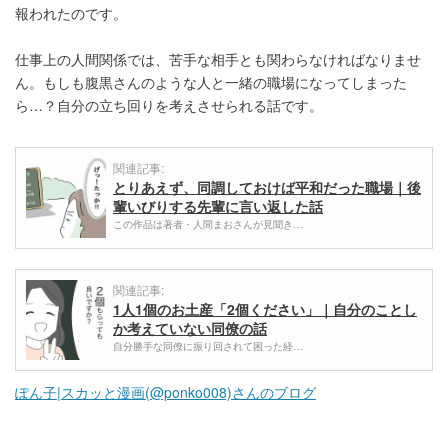
報われたのです。
仕事上の人間関係では、苦手な相手とも関わらなければなりませ
ん。もしも腹黒さんのような人と一緒の職場になってしまった
ら…？自分の立ち回りを考えさせられる話です。
関連記事:
とりあえず、同調しておけば平和だった職場｜後
輩いびりする先輩に言い返した話
この作品は著者・人間まおさんが見聞き…
関連記事:
1人1個のお土産「2個ください」｜自分のことし
か考えていない同僚の話
自分勝手な同僚に振り回されて困った経…
ぽん子|スカッと漫画(@ponko008)さんのブログ