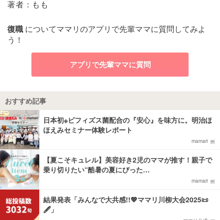
著者：もも
復職
についてママリのアプリで先輩ママに質問してみよ
う！
アプリで先輩ママに質問
おすすめ記事
日本初※ビフィズス菌配合の『安心』を味方に。明治ほ
ほえみセミナー体験レポート
mamari
【夏こそキュレル】美容好き2児のママが推す！親子で
乗り切りたい“酷暑の夏にぴった…
mamari
結果発表「みんなで大共感!!💖ママリ川柳大会2025📜
🖋️」