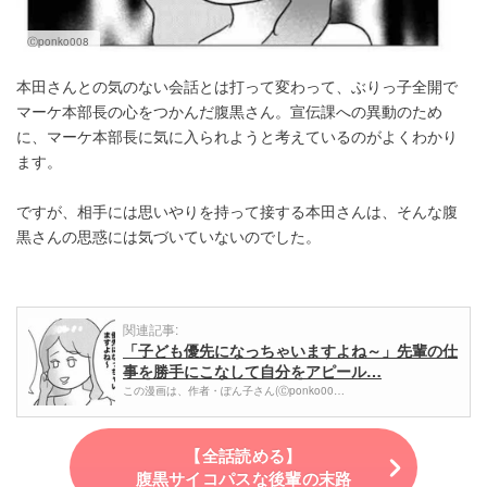
Ⓒponko008
本田さんとの気のない会話とは打って変わって、ぶりっ子全開で
マーケ本部長の心をつかんだ腹黒さん。宣伝課への異動のため
に、マーケ本部長に気に入られようと考えているのがよくわかり
ます。
ですが、相手には思いやりを持って接する本田さんは、そんな腹
黒さんの思惑には気づいていないのでした。
関連記事:
「子ども優先になっちゃいますよね～」先輩の仕
事を勝手にこなして自分をアピール…
この漫画は、作者・ぽん子さん(Ⓒponko00…
【全話読める】
腹黒サイコパスな後輩の末路