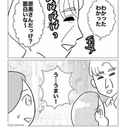
Ⓒponko008