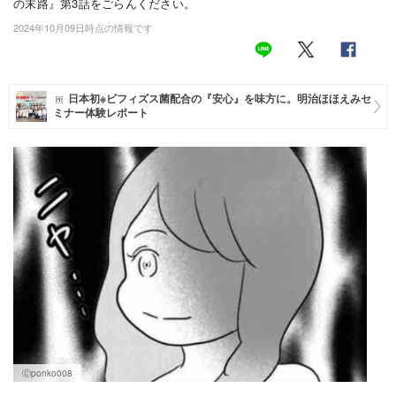
の末路』第3話をごらんください。
2024年10月09日時点の情報です
マネー
トレンド・イベント
日本初※ビフィズス菌配合の『安心』を味方に。明治ほほえみセ
ミナー体験レポート
Ⓒponko008