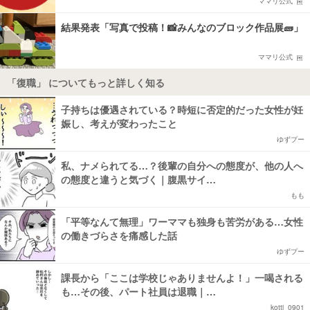
ママリ公式
結果発表「写真で投稿！📸みんなのブロック作品展🧱」
ママリ公式
「復職」 についてもっと詳しく知る
子持ちは優遇されている？時短に否定的だった女性が妊
娠し、考えが変わったこと
ゆずプー
私、ナメられてる…？後輩の自分への態度が、他の人へ
の態度と違うと気づく｜腹黒サイ…
もも
「平等なんて無理」ワーママも独身も苦労がある…女性
の働きづらさを痛感した話
ゆずプー
課長から「ここは学校じゃありませんよ！」一喝される
も…その後、パート社員は退職｜…
kotti_0901