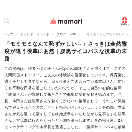
カテゴリー一覧
ママリ
妊活
トップ
トレンド・イベント
ブログ・SNS
「モミモミなんて恥ずかしい～」
「モミモミなんて恥ずかしい～」さっきは全然態
妊娠
度が違う後輩にあ然｜腹黒サイコパスな後輩の末
出産
路
赤ちゃん・育児
この漫画は、作者・ぽん子さん(Ⓒponko008)さんが描くオフィスでの
人間関係ストーリー。ご友人の体験談を漫画化しています。保育園に
子育て・家族
通う子どもを育てながら、日々仕事と向き合っている本田さん。忙し
くも平和な日常を過ごしていたのですが、そこに自己中心的な後輩
病院
「腹黒さん」が異動して来たことで職場に変化が起き始めます。当
初、本田さんは腹黒さんを若くてかわいい後輩として、うれしい気持
美容・ファッション
ちで迎え入れたものの、どうも様子がおかしい…。ランチの間、本田
さんが気を遣って話をしても終始携帯をいじりながら返事をする腹黒
お仕事
さん。宣伝部に行きたかったと不満を漏らします。その帰り道、2人
はマーケティングの本部長と遭遇しました。『腹黒サイコパスな後輩
住まい