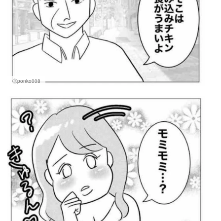
Ⓒponko008