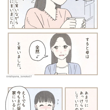
©nishiyama_tomoko07