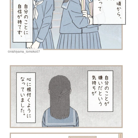
©nishiyama_tomoko07