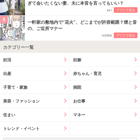
ぎて会いたくない妻、夫に本音を言ってもいい？
sa-i
アプリで見る
5
一軒家の敷地内で“花火”、どこまでが許容範囲？煙と音
の、ご近所マナー
ochibis
アプリで見る
カテゴリー一覧
妊活
妊娠
出産
赤ちゃん・育児
子育て・家族
病院
美容・ファッション
お仕事
住まい
マネー
トレンド・イベント