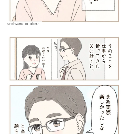
©nishiyama_tomoko07