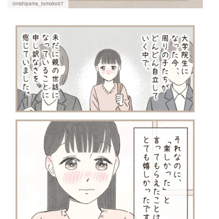
©nishiyama_tomoko07