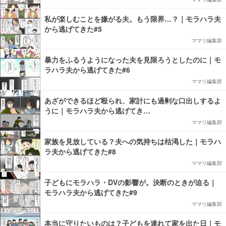
私が楽しむことを嫌がる夫。もう限界…？｜モラハラ夫
から逃げてきた#5
ママリ編集部
暴力をふるうようになった夫を見限ろうとしたのに｜モ
ラハラ夫から逃げてきた#6
ママリ編集部
あざができるほど殴られ、家計にも過剰な口出しするよ
うに｜モラハラ夫から逃げてき…
ママリ編集部
家族を見放している？夫への気持ちは枯渇した｜モラハ
ラ夫から逃げてきた#8
ママリ編集部
子どもにモラハラ・DVの影響が。決断のときが迫る｜
モラハラ夫から逃げてきた#9
ママリ編集部
本当に守りたいものは？子どもを連れて家を出た日｜モ