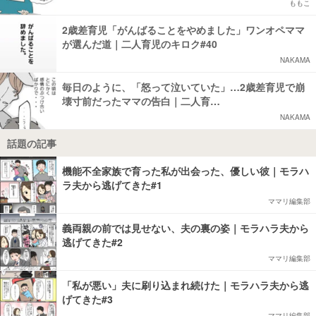
ももこ
2歳差育児「がんばることをやめました」ワンオペママ
が選んだ道｜二人育児のキロク#40
NAKAMA
毎日のように、「怒って泣いていた」…2歳差育児で崩
壊寸前だったママの告白｜二人育…
NAKAMA
話題の記事
機能不全家族で育った私が出会った、優しい彼｜モラハ
ラ夫から逃げてきた#1
ママリ編集部
義両親の前では見せない、夫の裏の姿｜モラハラ夫から
逃げてきた#2
ママリ編集部
「私が悪い」夫に刷り込まれ続けた｜モラハラ夫から逃
げてきた#3
ママリ編集部