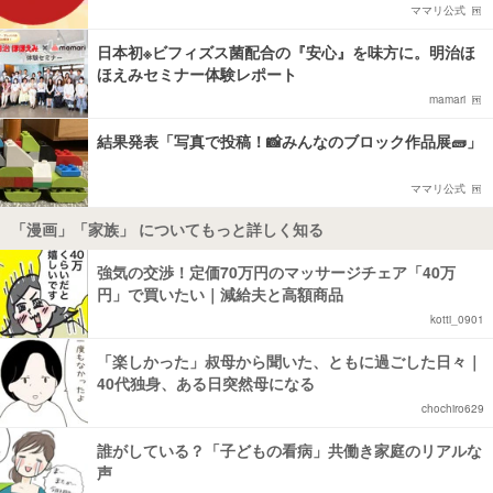
ママリ公式
日本初※ビフィズス菌配合の『安心』を味方に。明治ほ
ほえみセミナー体験レポート
mamari
結果発表「写真で投稿！📸みんなのブロック作品展🧱」
ママリ公式
「漫画」「家族」 についてもっと詳しく知る
強気の交渉！定価70万円のマッサージチェア「40万
円」で買いたい｜減給夫と高額商品
kotti_0901
「楽しかった」叔母から聞いた、ともに過ごした日々｜
40代独身、ある日突然母になる
chochiro629
誰がしている？「子どもの看病」共働き家庭のリアルな
声