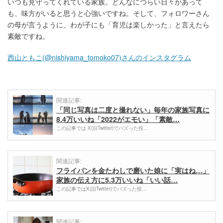
いつも見守ってくれている家族。どんなにつらい日々があって
も、味方がいると思うと心強いですね。そして、フォロワーさん
の母が言うように、わが子にも「育児は楽しかった」と言えたら
素敵ですね。
西山ともこ(@nishiyama_tomoko07)さんのインスタグラム
関連記事:
「同じ写真は二度と撮れない」毎年の家族写真に
8.4万いいね「2022がエモい」「素敵…
この記事では X(旧Twitter)でバズった投…
関連記事:
フライパンを金たわしで磨いた娘に「実はね…」
家族の伝え方に5.3万いいね「いい話…
この記事ではX(旧Twitter)でバズった投…
関連記事: