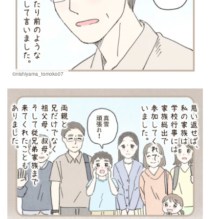
©nishiyama_tomoko07