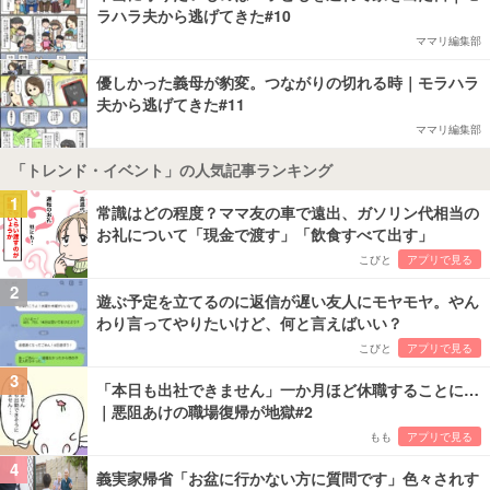
ラハラ夫から逃げてきた#10
ママリ編集部
優しかった義母が豹変。つながりの切れる時｜モラハラ
夫から逃げてきた#11
ママリ編集部
「トレンド・イベント」の人気記事ランキング
1
常識はどの程度？ママ友の車で遠出、ガソリン代相当の
お礼について「現金で渡す」「飲食すべて出す」
こびと
アプリで見る
2
遊ぶ予定を立てるのに返信が遅い友人にモヤモヤ。やん
わり言ってやりたいけど、何と言えばいい？
こびと
アプリで見る
3
「本日も出社できません」一か月ほど休職することに…
｜悪阻あけの職場復帰が地獄#2
もも
アプリで見る
4
義実家帰省「お盆に行かない方に質問です」色々されす