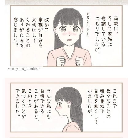
©nishiyama_tomoko07