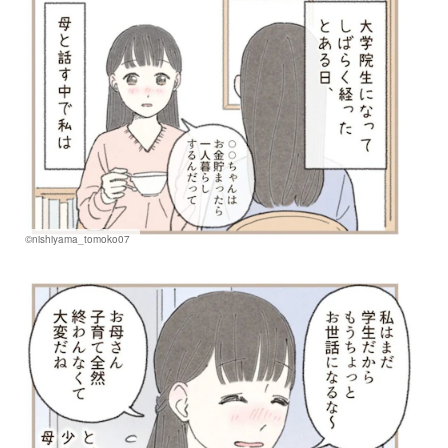
©nishiyama_tomoko07