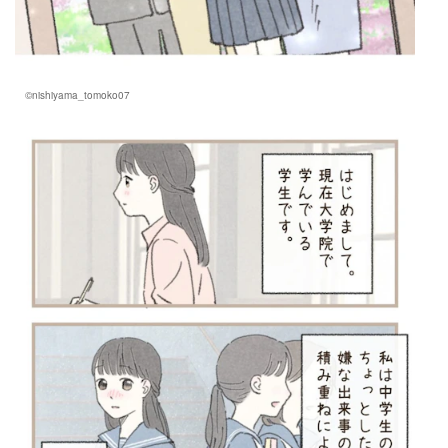
©nishiyama_tomoko07