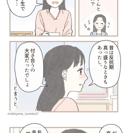
©nishiyama_tomoko07