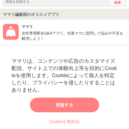
ママリ編集部のオススメアプリ
ママリ
女性専用匿名Q&Aアプリ。先輩ママに質問して悩みや不安を
解消しよう！
フォローしてね！ママリ公式アカウント
ママリは、コンテンツや広告のカスタマイズ
妊娠〜子育て中のお役立ち情報を配信中
配信、サイト上での体験向上等を目的にCook
ieを使用します。Cookieによって個人を特定
したり、プライバシーを侵したりすることは
ありません。
ママリからのお知らせ
同意する
今ママリで読みたい記事は何ですか？
Cookieを無効化
ママリ編集部がみなさんのご意見をもとに記事を作成させていただきま