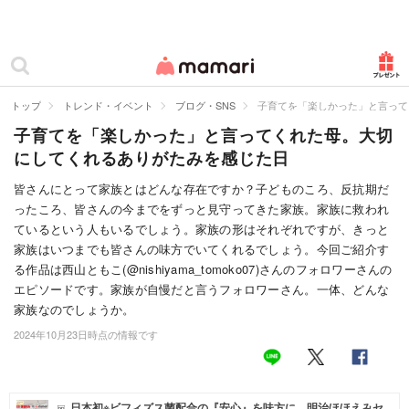
カテゴリー一覧
ママリ
妊活
トップ
トレンド・イベント
ブログ・SNS
子育てを「楽しかった」と言って
子育てを「楽しかった」と言ってくれた母。大切
妊娠
にしてくれるありがたみを感じた日
出産
皆さんにとって家族とはどんな存在ですか？子どものころ、反抗期だ
ったころ、皆さんの今までをずっと見守ってきた家族。家族に救われ
赤ちゃん・育児
ているという人もいるでしょう。家族の形はそれぞれですが、きっと
子育て・家族
家族はいつまでも皆さんの味方でいてくれるでしょう。今回ご紹介す
る作品は西山ともこ(@nishiyama_tomoko07)さんのフォロワーさんの
病院
エピソードです。家族が自慢だと言うフォロワーさん。一体、どんな
家族なのでしょうか。
美容・ファッション
2024年10月23日時点の情報です
お仕事
住まい
日本初※ビフィズス菌配合の『安心』を味方に。明治ほほえみセ