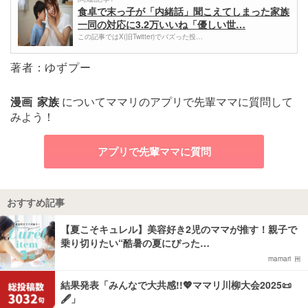
食卓で末っ子が「内緒話」聞こえてしまった家族
一同の対応に3.2万いいね「優しい世…
この記事ではX(旧Twitter)でバズった投…
著者：ゆずプー
漫画
家族
についてママリのアプリで先輩ママに質問して
みよう！
アプリで先輩ママに質問
おすすめ記事
【夏こそキュレル】美容好き2児のママが推す！親子で
乗り切りたい“酷暑の夏にぴった…
mamari
結果発表「みんなで大共感!!💖ママリ川柳大会2025📜
🖋️」