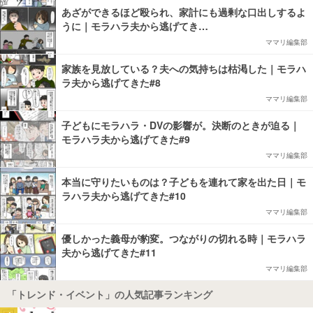
あざができるほど殴られ、家計にも過剰な口出しするよ
うに｜モラハラ夫から逃げてき…
ママリ編集部
家族を見放している？夫への気持ちは枯渇した｜モラハ
ラ夫から逃げてきた#8
ママリ編集部
子どもにモラハラ・DVの影響が。決断のときが迫る｜
モラハラ夫から逃げてきた#9
ママリ編集部
本当に守りたいものは？子どもを連れて家を出た日｜モ
ラハラ夫から逃げてきた#10
ママリ編集部
優しかった義母が豹変。つながりの切れる時｜モラハラ
夫から逃げてきた#11
ママリ編集部
「トレンド・イベント」の人気記事ランキング