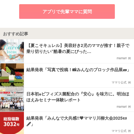
アプリで先輩ママに質問
おすすめ記事
【夏こそキュレル】美容好き2児のママが推す！親子で
乗り切りたい“酷暑の夏にぴった…
mamari
結果発表「写真で投稿！📸みんなのブロック作品展🧱」
ママリ公式
日本初※ビフィズス菌配合の『安心』を味方に。明治ほ
ほえみセミナー体験レポート
mamari
結果発表「みんなで大共感!!💖ママリ川柳大会2025📜
🖋️」
ママリ公式