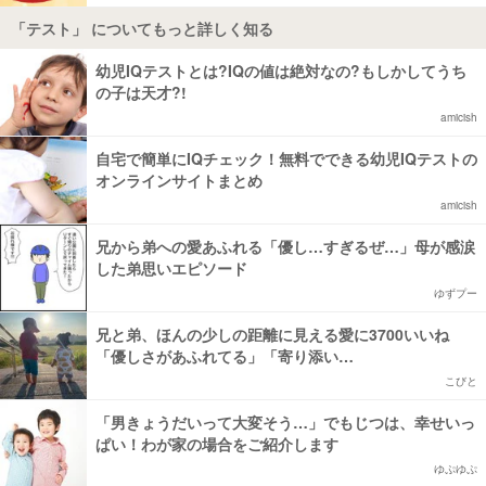
「テスト」 についてもっと詳しく知る
幼児IQテストとは?IQの値は絶対なの?もしかしてうち
の子は天才?!
amicish
自宅で簡単にIQチェック！無料でできる幼児IQテストの
オンラインサイトまとめ
amicish
兄から弟への愛あふれる「優し…すぎるぜ…」母が感涙
した弟思いエピソード
ゆずプー
兄と弟、ほんの少しの距離に見える愛に3700いいね
「優しさがあふれてる」「寄り添い…
こびと
「男きょうだいって大変そう…」でもじつは、幸せいっ
ぱい！わが家の場合をご紹介します
ゆぷゆぷ