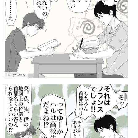
©3kyoudiary