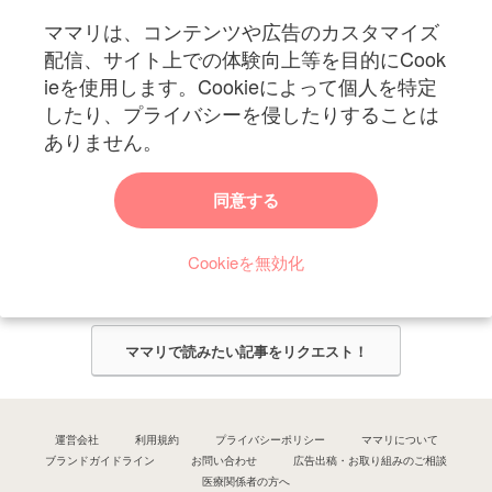
ママリは、コンテンツや広告のカスタマイズ
妊娠〜子育て中のお役立ち情報を配信中
配信、サイト上での体験向上等を目的にCook
ieを使用します。Cookieによって個人を特定
したり、プライバシーを侵したりすることは
ありません。
ママリからのお知らせ
同意する
今ママリで読みたい記事は何ですか？
Cookieを無効化
ママリ編集部がみなさんのご意見をもとに記事を作成させていただきま
す！
ママリで読みたい記事をリクエスト！
運営会社
利用規約
プライバシーポリシー
ママリについて
ブランドガイドライン
お問い合わせ
広告出稿・お取り組みのご相談
医療関係者の方へ