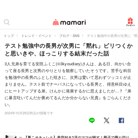
カテゴリー一覧
ママリ
妊活
トップ
トレンド・イベント
ブログ・SNS
テスト勉強中の長男が次男に「黙
テスト勉強中の長男が次男に「黙れ」ピリつくか
妊娠
と思いきや、ほっこりする結末だった話
出産
3人兄弟を育てる安田ふくこ(©3kyoudiary)さんは、ある日、向かい合
って座る長男と次男のやりとりを観察していたそうです。苦手な科目
赤ちゃん・育児
を勉強中の長男のふとした呟きに、次男は驚いて思わずツッコミが止
子育て・家族
まりません。テスト前でナーバスになっている長男と、得意科目ゆえ
にヒートアップする弟。けんかに発展するかに思えましたが…？『弟
病院
に暴言吐いてんだか褒めてるんだか分からない兄貴』をごらんくださ
い。
美容・ファッション
2024年10月29日時点の情報です
お仕事
住まい
【夏こそキュレル】美容好き2児のママが推す！親子で乗り切り