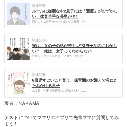
関連記事:
ルールに従順な中2息子には「適度」がむずかし
い｜体育苦手な長男が＃1
安田ふくこ(@3kyoudiary)さんの長男、中…
関連記事:
実は、女の子の話が苦手...中3男子なのにおかし
い？｜俺は、女子ってわからない
仕事もしながら元気な三兄弟の子育てに…
関連記事:
6歳児すごいこと言う、保育園のお迎えで母にた
たみかける息子
ある日、仕事で保育園のお迎えが遅くな…
著者：NAKAMA
テスト
についてママリのアプリで先輩ママに質問してみ
よう！