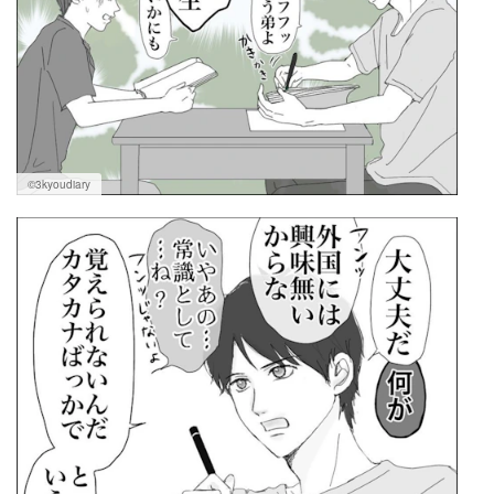
©3kyoudiary