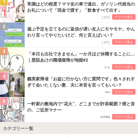
1
常識はどの程度？ママ友の車で遠出、ガソリン代相当の
お礼について「現金で渡す」「飲食すべて出す」
こびと
アプリで見る
2
遊ぶ予定を立てるのに返信が遅い友人にモヤモヤ。やん
わり言ってやりたいけど、何と言えばいい？
こびと
アプリで見る
3
「本日も出社できません」一か月ほど休職することに…
｜悪阻あけの職場復帰が地獄#2
もも
アプリで見る
4
義実家帰省「お盆に行かない方に質問です」色々されす
ぎて会いたくない妻、夫に本音を言ってもいい？
sa-i
アプリで見る
5
一軒家の敷地内で“花火”、どこまでが許容範囲？煙と音
の、ご近所マナー
ochibis
アプリで見る
カテゴリー一覧