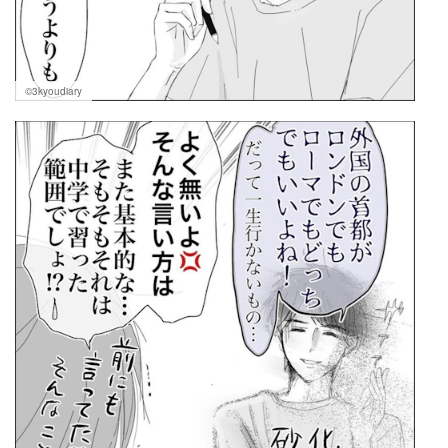
©3kyoudiary