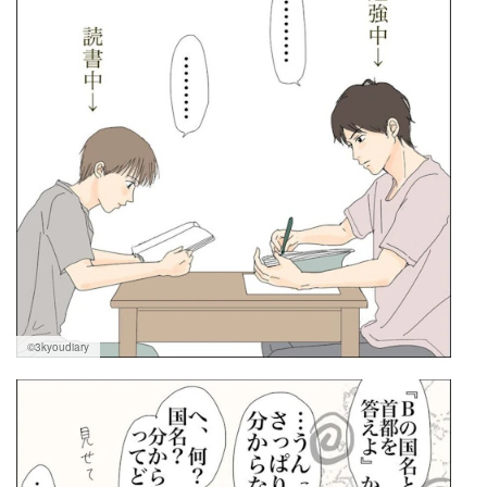
©3kyoudiary