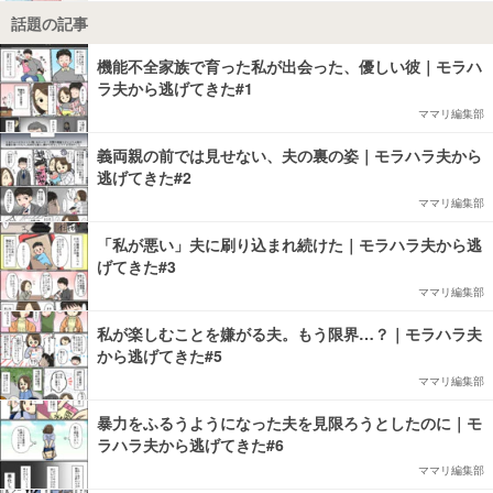
話題の記事
機能不全家族で育った私が出会った、優しい彼｜モラハ
ラ夫から逃げてきた#1
ママリ編集部
義両親の前では見せない、夫の裏の姿｜モラハラ夫から
逃げてきた#2
ママリ編集部
「私が悪い」夫に刷り込まれ続けた｜モラハラ夫から逃
げてきた#3
ママリ編集部
私が楽しむことを嫌がる夫。もう限界…？｜モラハラ夫
から逃げてきた#5
ママリ編集部
暴力をふるうようになった夫を見限ろうとしたのに｜モ
ラハラ夫から逃げてきた#6
ママリ編集部