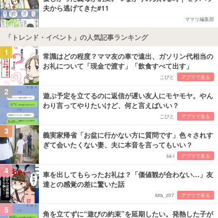
夫から逃げてきた#11
ママリ編集部
「トレンド・イベント」の人気記事ランキング
1
常識はどの程度？ママ友の車で遠出、ガソリン代相当の
お礼について「現金で渡す」「飲食すべて出す」
こびと
アプリで見る
2
遊ぶ予定を立てるのに返信が遅い友人にモヤモヤ。やん
わり言ってやりたいけど、何と言えばいい？
こびと
アプリで見る
3
義実家帰省「お盆に行かない方に質問です」色々されす
ぎて会いたくない妻、夫に本音を言ってもいい？
sa-i
アプリで見る
4
車を出してもらったお礼は？「価値観が合わない…」友
達との感覚の差に驚いた話
kira_z07
アプリで見る
5
角を立てずに“遊びの約束”を延期したい。発熱した子が