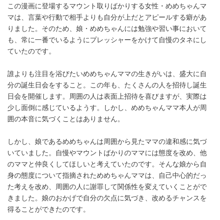
この漫画に登場するマウント取りばかりする女性・めめちゃんマ
マは、言葉や行動で相手よりも自分が上だとアピールする癖があ
りました。そのため、娘・めめちゃんには勉強や習い事において
も、常に一番でいるようにプレッシャーをかけて自慢のタネにし
ていたのです。
誰よりも注目を浴びたいめめちゃんママの生きがいは、盛大に自
分の誕生日会をすること。この年も、たくさんの人を招待し誕生
日会を開催します。周囲の人は表面上招待を喜びますが、実際は
少し面倒に感じているようす。しかし、めめちゃんママ本人が周
囲の本音に気づくことはありません。
しかし、娘であるめめちゃんは周囲から見たママの違和感に気づ
いていました。自慢やマウントばかりのママには態度を改め、他
のママと仲良くしてほしいと考えていたのです。そんな娘から自
身の態度について指摘されためめちゃんママは、自己中心的だっ
た考えを改め、周囲の人に謝罪して関係性を変えていくことがで
きました。娘のおかげで自分の欠点に気づき、改めるチャンスを
得ることができたのです。