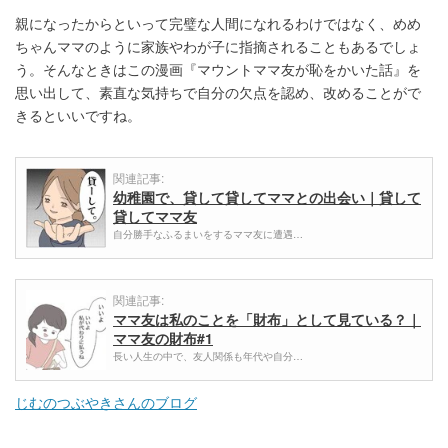
親になったからといって完璧な人間になれるわけではなく、めめ
ちゃんママのように家族やわが子に指摘されることもあるでしょ
う。そんなときはこの漫画『マウントママ友が恥をかいた話』を
思い出して、素直な気持ちで自分の欠点を認め、改めることがで
きるといいですね。
関連記事:
幼稚園で、貸して貸してママとの出会い｜貸して
貸してママ友
自分勝手なふるまいをするママ友に遭遇…
関連記事:
ママ友は私のことを「財布」として見ている？｜
ママ友の財布#1
長い人生の中で、友人関係も年代や自分…
じむのつぶやきさんのブログ