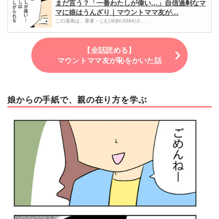
まだ言う？「一番わたしが偉い…」自信過剰なマ
マに娘はうんざり｜マウントママ友が…
この漫画は、著者・じむ(＠jim.0384)さ…
【全話読める】
マウントママ友が恥をかいた話
娘からの手紙で、親の在り方を学ぶ