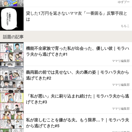
ゆずプー
貸した1万円を返さないママ友「一番困る」反撃手段と
は
ももこ
話題の記事
機能不全家族で育った私が出会った、優しい彼｜モラハ
ラ夫から逃げてきた#1
ママリ編集部
義両親の前では見せない、夫の裏の姿｜モラハラ夫から
逃げてきた#2
ママリ編集部
「私が悪い」夫に刷り込まれ続けた｜モラハラ夫から逃
げてきた#3
ママリ編集部
私が楽しむことを嫌がる夫。もう限界…？｜モラハラ夫
から逃げてきた#5