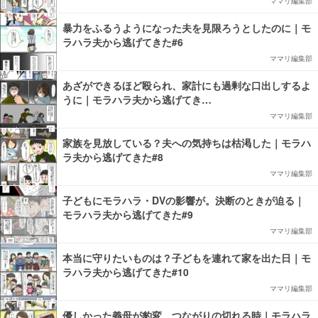
ママリ編集部
暴力をふるうようになった夫を見限ろうとしたのに｜モ
ラハラ夫から逃げてきた#6
ママリ編集部
あざができるほど殴られ、家計にも過剰な口出しするよ
うに｜モラハラ夫から逃げてき…
ママリ編集部
家族を見放している？夫への気持ちは枯渇した｜モラハ
ラ夫から逃げてきた#8
ママリ編集部
子どもにモラハラ・DVの影響が。決断のときが迫る｜
モラハラ夫から逃げてきた#9
ママリ編集部
本当に守りたいものは？子どもを連れて家を出た日｜モ
ラハラ夫から逃げてきた#10
ママリ編集部
優しかった義母が豹変。つながりの切れる時｜モラハラ