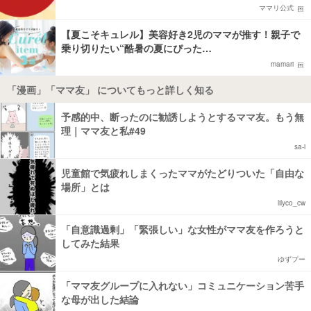
ママリ公式
【夏こそキュレル】美容好き2児のママが推す！親子で
乗り切りたい“酷暑の夏にぴった…
mamari
「漫画」「ママ友」 についてもっと詳しく知る
予感的中、断ったのに勧誘しようとするママ友。もう無
理｜ママ友と私#49
sa-i
児童館で気疲れしまくったママがたどりついた「自由な
場所」とは
lilyco_cw
「自意識過剰」「緊張しい」な女性がママ友を作ろうと
してみた結果
ゆずプー
「ママ友グループに入れない」コミュニケーション苦手
な母が出した結論