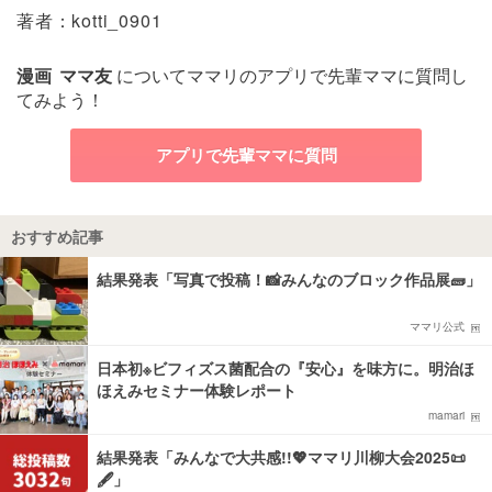
著者：kotti_0901
漫画
ママ友
についてママリのアプリで先輩ママに質問し
てみよう！
アプリで先輩ママに質問
おすすめ記事
結果発表「写真で投稿！📸みんなのブロック作品展🧱」
ママリ公式
日本初※ビフィズス菌配合の『安心』を味方に。明治ほ
ほえみセミナー体験レポート
mamari
結果発表「みんなで大共感!!💖ママリ川柳大会2025📜
🖋️」