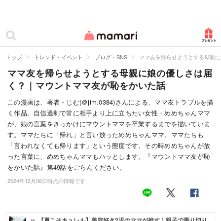
カテゴリー一覧
ママリ
妊活
トップ
トレンド・イベント
ブログ・SNS
ママ友を帰らせようとする母親に
ママ友を帰らせようとする母親に娘の優しさは届
妊娠
く？｜マウントママ友が恥をかいた話
出産
この漫画は、著者・じむ(＠jim.0384)さんによる、ママ友トラブルを描
く作品。自信過剰で常に相手より上に立ちたい女性・めめちゃんママ
赤ちゃん・育児
が、娘の言葉をきっかけにマウントママを卒業するまでを描いていま
子育て・家族
す。ママたちに「帰れ」と言い放っためめちゃんママ。ママたちも
「言われなくても帰ります」という態度です。その時めめちゃんが放
病院
った言葉に、めめちゃんママもハッとします。『マウントママ友が恥
をかいた話』第49話をごらんください。
美容・ファッション
2024年12月06日時点の情報です
お仕事
住まい
【夏こそキュレル】美容好き2児のママが推す！親子で乗り切り