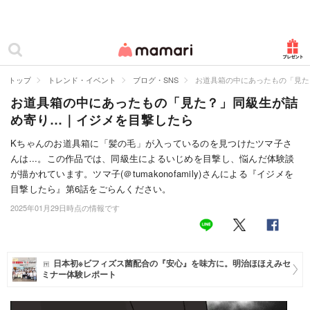
カテゴリー一覧
ママリ
妊活
トップ
トレンド・イベント
ブログ・SNS
お道具箱の中にあったもの「見た
お道具箱の中にあったもの「見た？」同級生が詰
妊娠
め寄り…｜イジメを目撃したら
出産
Kちゃんのお道具箱に「髪の毛」が入っているのを見つけたツマ子さ
んは...。この作品では、同級生によるいじめを目撃し、悩んだ体験談
赤ちゃん・育児
が描かれています。ツマ子(＠tumakonofamily)さんによる『イジメを
子育て・家族
目撃したら』第6話をごらんください。
2025年01月29日時点の情報です
病院
美容・ファッション
日本初※ビフィズス菌配合の『安心』を味方に。明治ほほえみセ
ミナー体験レポート
お仕事
住まい