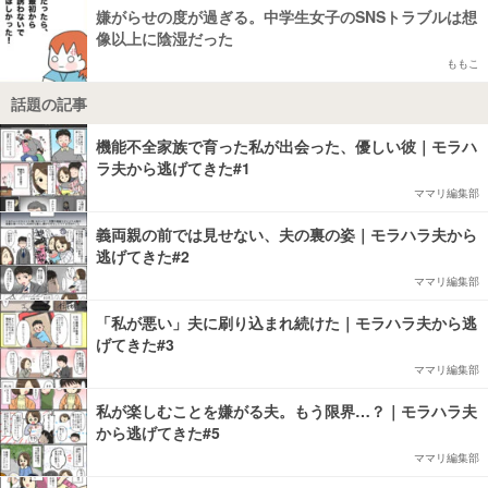
嫌がらせの度が過ぎる。中学生女子のSNSトラブルは想
像以上に陰湿だった
ももこ
話題の記事
機能不全家族で育った私が出会った、優しい彼｜モラハ
ラ夫から逃げてきた#1
ママリ編集部
義両親の前では見せない、夫の裏の姿｜モラハラ夫から
逃げてきた#2
ママリ編集部
「私が悪い」夫に刷り込まれ続けた｜モラハラ夫から逃
げてきた#3
ママリ編集部
私が楽しむことを嫌がる夫。もう限界…？｜モラハラ夫
から逃げてきた#5
ママリ編集部