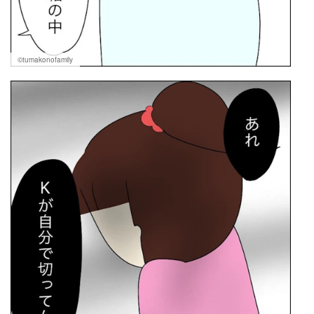
©tumakonofamily