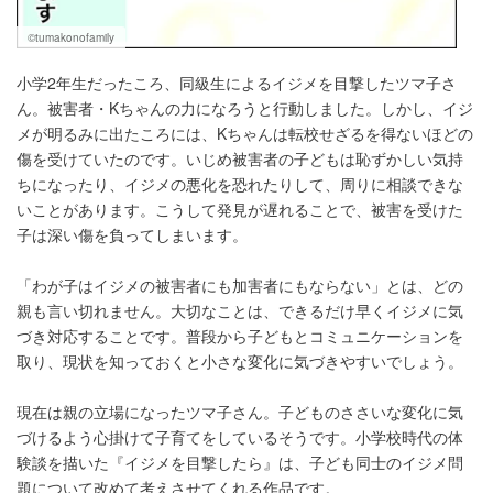
©tumakonofamily
小学2年生だったころ、同級生によるイジメを目撃したツマ子さ
ん。被害者・Kちゃんの力になろうと行動しました。しかし、イジ
メが明るみに出たころには、Kちゃんは転校せざるを得ないほどの
傷を受けていたのです。いじめ被害者の子どもは恥ずかしい気持
ちになったり、イジメの悪化を恐れたりして、周りに相談できな
いことがあります。こうして発見が遅れることで、被害を受けた
子は深い傷を負ってしまいます。
「わが子はイジメの被害者にも加害者にもならない」とは、どの
親も言い切れません。大切なことは、できるだけ早くイジメに気
づき対応することです。普段から子どもとコミュニケーションを
取り、現状を知っておくと小さな変化に気づきやすいでしょう。
現在は親の立場になったツマ子さん。子どものささいな変化に気
づけるよう心掛けて子育てをしているそうです。小学校時代の体
験談を描いた『イジメを目撃したら』は、子ども同士のイジメ問
題について改めて考えさせてくれる作品です。