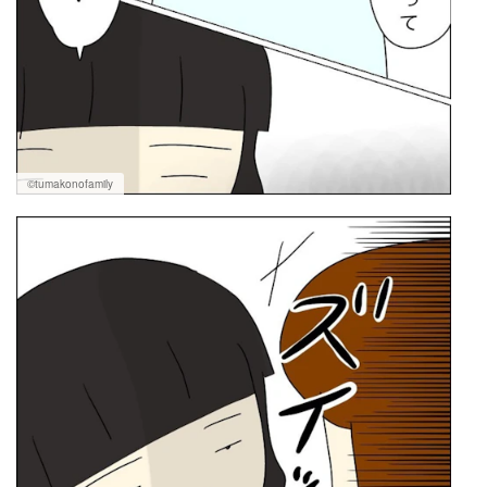
©tumakonofamily