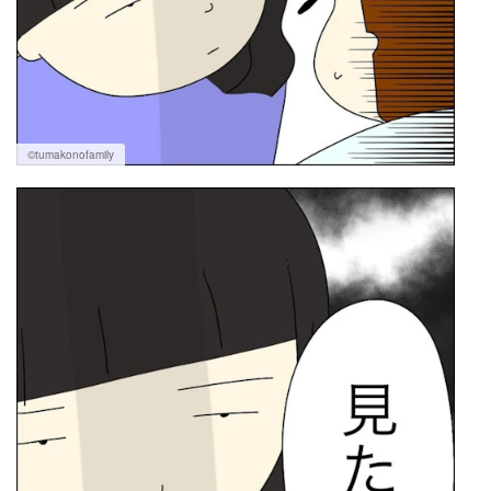
©tumakonofamily