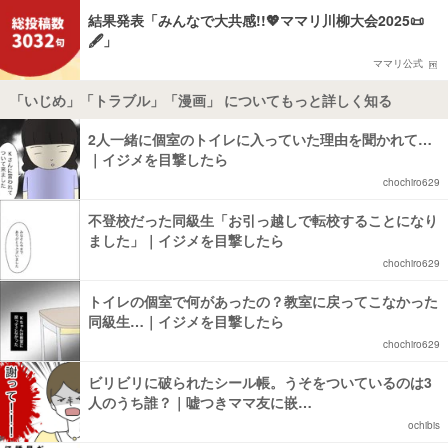
結果発表「みんなで大共感!!💖ママリ川柳大会2025📜
🖋️」
ママリ公式
「いじめ」「トラブル」「漫画」 についてもっと詳しく知る
2人一緒に個室のトイレに入っていた理由を聞かれて…
｜イジメを目撃したら
chochiro629
不登校だった同級生「お引っ越しで転校することになり
ました」｜イジメを目撃したら
chochiro629
トイレの個室で何があったの？教室に戻ってこなかった
同級生…｜イジメを目撃したら
chochiro629
ビリビリに破られたシール帳。うそをついているのは3
人のうち誰？｜嘘つきママ友に嵌…
ochibis