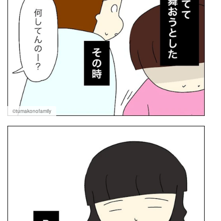
©tumakonofamily