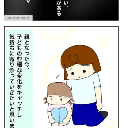
©tumakonofamily