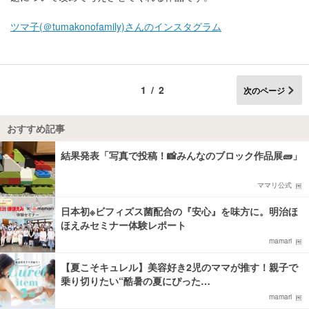
ツマ子(＠tumakonofamily)さんのインスタグラム
1/2
次のページ
おすすめ記事
結果発表「写真で投稿！📸みんなのブロック作品展🧱」
ママリ公式
日本初※ビフィズス菌配合の『安心』を味方に。明治ほ
ほえみセミナー体験レポート
mamari
【夏こそキュレル】美容好き2児のママが推す！親子で
乗り切りたい“酷暑の夏にぴった…
mamari