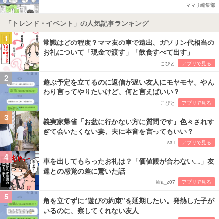
ママリ編集部
「トレンド・イベント」の人気記事ランキング
1
常識はどの程度？ママ友の車で遠出、ガソリン代相当の
お礼について「現金で渡す」「飲食すべて出す」
こびと
アプリで見る
2
遊ぶ予定を立てるのに返信が遅い友人にモヤモヤ。やん
わり言ってやりたいけど、何と言えばいい？
こびと
アプリで見る
3
義実家帰省「お盆に行かない方に質問です」色々されす
ぎて会いたくない妻、夫に本音を言ってもいい？
sa-i
アプリで見る
4
車を出してもらったお礼は？「価値観が合わない…」友
達との感覚の差に驚いた話
kira_z07
アプリで見る
5
角を立てずに“遊びの約束”を延期したい。発熱した子が
いるのに、察してくれない友人