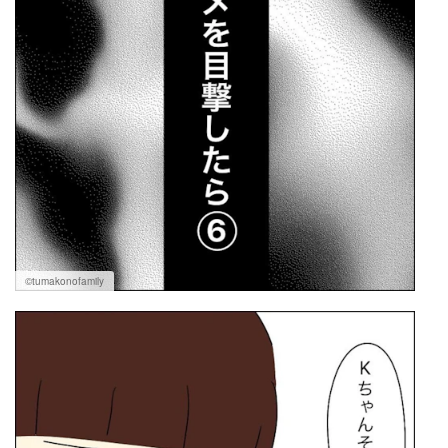
©tumakonofamily