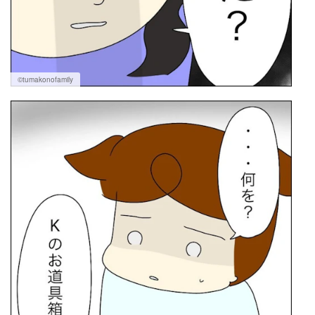
©tumakonofamily