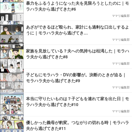
暴力をふるうようになった夫を見限ろうとしたのに｜モ
ラハラ夫から逃げてきた#6
ママリ編集部
あざができるほど殴られ、家計にも過剰な口出しするよ
うに｜モラハラ夫から逃げてき…
ママリ編集部
家族を見放している？夫への気持ちは枯渇した｜モラハ
ラ夫から逃げてきた#8
ママリ編集部
子どもにモラハラ・DVの影響が。決断のときが迫る｜
モラハラ夫から逃げてきた#9
ママリ編集部
本当に守りたいものは？子どもを連れて家を出た日｜モ
ラハラ夫から逃げてきた#10
ママリ編集部
優しかった義母が豹変。つながりの切れる時｜モラハラ
夫から逃げてきた#11