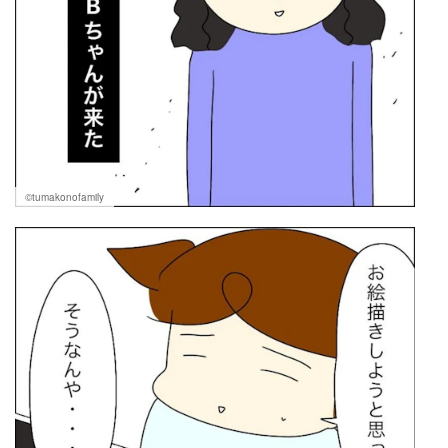
©tumakonofamily