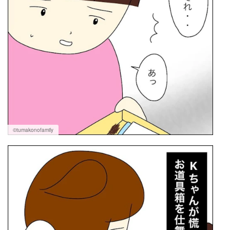
©tumakonofamily