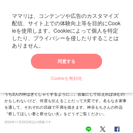
ママリは、コンテンツや広告のカスタマイズ
カテゴリー一覧
配信、サイト上での体験向上等を目的にCook
ママリ
ieを使用します。Cookieによって個人を特定
妊活
トップ
トレンド・イベント
エンターテイメント
「靴下裏返し」「風呂の栓
したり、プライバシーを侵したりすることは
「靴下裏返し」「風呂の栓を抜かない」名のなき
妊娠
ありません。
家事をめぐる夫婦喧嘩の結末
出産
同意する
この話は、とある夫婦がそれぞれの目線で感じる「名もなき家事」に
ついて描いています。妻・キリコは夫・てつおにイライラする日々。
赤ちゃん・育児
靴下は裏返しのまま、トイレットペーパーを少しだけ残す、など、て
Cookieを無効化
子育て・家族
つおには何度言っても直らないクセがありました。キリコは口に出し
て伝えることを諦め、イライラした態度で表すようになります。その
病院
うち2人の仲はぎくしゃくするように…。言葉にして伝えれば済むの
かもしれないけど、何度も伝えることだって大変です。名もなき家事
美容・ファッション
を通して、それぞれの目線で不満を描きます。神谷もちさんの作品
『察してほしい妻と察せない夫』をどうぞご覧ください。
お仕事
2024年11月25日時点の情報です
住まい