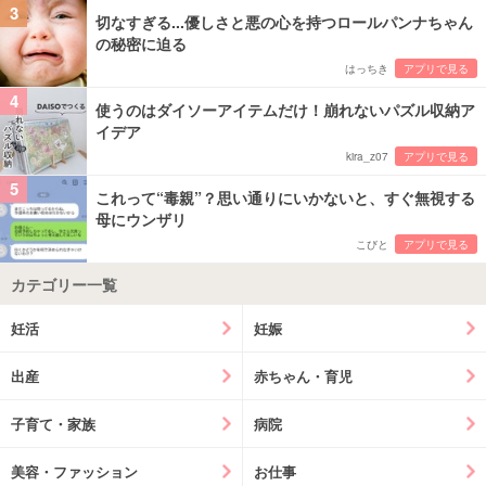
3
切なすぎる...優しさと悪の心を持つロールパンナちゃん
の秘密に迫る
はっちき
アプリで見る
4
使うのはダイソーアイテムだけ！崩れないパズル収納ア
イデア
kira_z07
アプリで見る
5
これって“毒親”？思い通りにいかないと、すぐ無視する
母にウンザリ
こびと
アプリで見る
カテゴリー一覧
妊活
妊娠
出産
赤ちゃん・育児
子育て・家族
病院
美容・ファッション
お仕事