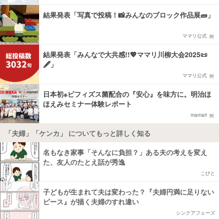
結果発表「写真で投稿！📸みんなのブロック作品展🧱」
ママリ公式
結果発表「みんなで大共感!!💖ママリ川柳大会2025📜
🖋️」
ママリ公式
日本初※ビフィズス菌配合の『安心』を味方に。明治ほ
ほえみセミナー体験レポート
mamari
「夫婦」「ケンカ」 についてもっと詳しく知る
名もなき家事「そんなに負担？」ある夫の考えを変え
た、友人のたとえ話が秀逸
こびと
子どもが生まれて夫は変わった？『夫婦円満に足りない
ピース』が描く夫婦のすれ違い
シンクアフェーズ