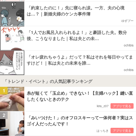
「約束したのに！」先に寝られ涙。一方、夫の心境
は…？｜新婚夫婦のケンカ事件簿
ゆずプー
「1人でお風呂入れられるよ！」と豪語した夫。数分
後、こうなりました｜私は夫との未…
ochibis
「オレ疲れちゃうよ」だって？私はそれを毎日やってま
すけど！｜私は夫との未来を諦…
ochibis
「トレンド・イベント」の人気記事ランキング
1
糸が短くて「玉止め」できない！【主婦ハック】縫い直
したくないときのテク
kira_z07
アプリで見る
2
「みいつけた！」のオフロスキーって一体何者？実はス
ゴイ人だったんです！
はっちき
アプリで見る