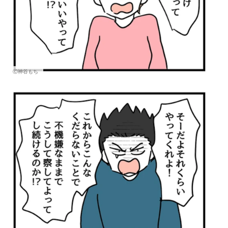
Ⓒ神谷もち