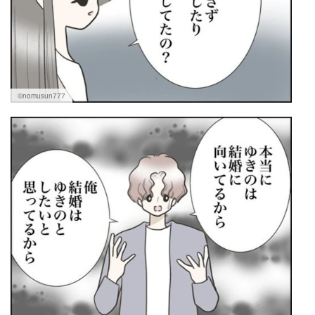
©nomusun777