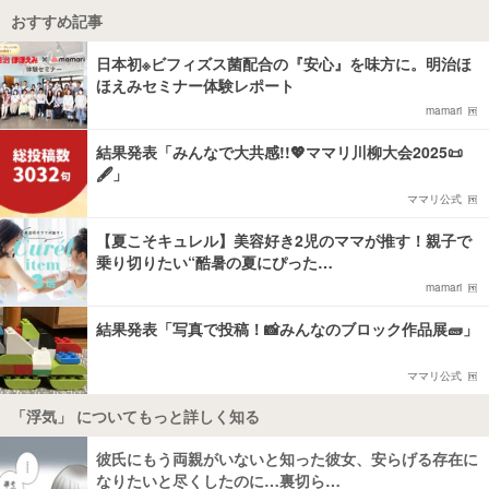
おすすめ記事
日本初※ビフィズス菌配合の『安心』を味方に。明治ほ
ほえみセミナー体験レポート
mamari
結果発表「みんなで大共感!!💖ママリ川柳大会2025📜
🖋️」
ママリ公式
【夏こそキュレル】美容好き2児のママが推す！親子で
乗り切りたい“酷暑の夏にぴった…
mamari
結果発表「写真で投稿！📸みんなのブロック作品展🧱」
ママリ公式
「浮気」 についてもっと詳しく知る
彼氏にもう両親がいないと知った彼女、安らげる存在に
なりたいと尽くしたのに…裏切ら…