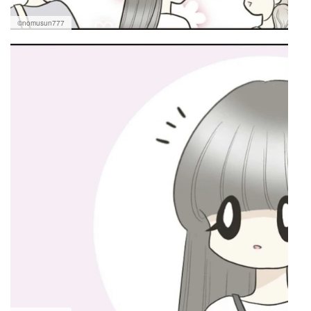
©nomusun777