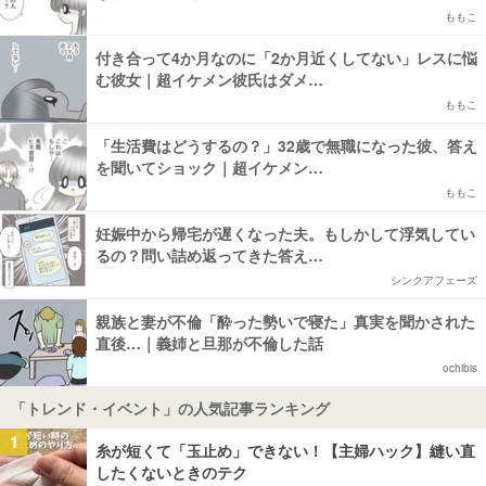
ももこ
付き合って4か月なのに「2か月近くしてない」レスに悩
む彼女｜超イケメン彼氏はダメ…
ももこ
「生活費はどうするの？」32歳で無職になった彼、答え
を聞いてショック｜超イケメン…
ももこ
妊娠中から帰宅が遅くなった夫。もしかして浮気してい
るの？問い詰め返ってきた答え…
シンクアフェーズ
親族と妻が不倫「酔った勢いで寝た」真実を聞かされた
直後…｜義姉と旦那が不倫した話
ochibis
「トレンド・イベント」の人気記事ランキング
1
糸が短くて「玉止め」できない！【主婦ハック】縫い直
したくないときのテク