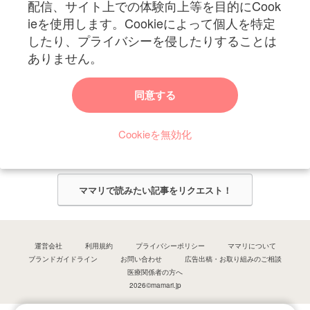
配信、サイト上での体験向上等を目的にCook
ieを使用します。Cookieによって個人を特定
したり、プライバシーを侵したりすることは
ありません。
ママリからのお知らせ
同意する
今ママリで読みたい記事は何ですか？
Cookieを無効化
ママリ編集部がみなさんのご意見をもとに記事を作成させていただきま
す！
ママリで読みたい記事をリクエスト！
運営会社
利用規約
プライバシーポリシー
ママリについて
ブランドガイドライン
お問い合わせ
広告出稿・お取り組みのご相談
医療関係者の方へ
2026©mamari.jp