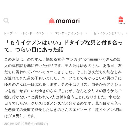
カテゴリー一覧
ママリ
妊活
トップ
トレンド・イベント
エンターテイメント
「もうイケメンはいい」ド
「もうイケメンはいい」ドタイプな男と付き合っ
妊娠
て、つらい目にあった話
出産
このお話は、のむすん／悩める女子 マンガ(@nomusun777)さんの知
人の体験談を基に描いた作品です。主人公はゆきのさん。ある日、友
赤ちゃん・育児
だちに誘われてバーベキューにきました。そこには友だちの幼なじみ
子育て・家族
が連れてきた男の子もいました。ハーフでとてもかっこいい男の子に
ゆきのさんは一目ぼれをします。男の子はクリス。自分からアクショ
病院
ンを起こせずにいたゆきのさんでしたが、なんとクリスのほうからご
飯に行かない？と誘われて2人は付き合うことになりました。幸せな
美容・ファッション
日々でしたが、クリスはダメンズだと分かるのです。見た目から入っ
た恋愛での失敗で成長したゆきのさんのエピソード『超イケメン彼氏
お仕事
はダメ男?!』です。
2024年12月10日時点の情報です
住まい