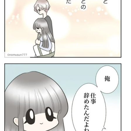
©nomusun777