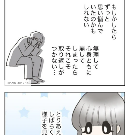
©nomusun777