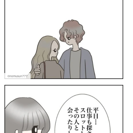
©nomusun777