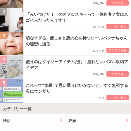
kira_z07
アプリで見る
2
「みいつけた！」のオフロスキーって一体何者？実はス
ゴイ人だったんです！
はっちき
アプリで見る
3
切なすぎる...優しさと悪の心を持つロールパンナちゃん
の秘密に迫る
はっちき
アプリで見る
4
使うのはダイソーアイテムだけ！崩れないパズル収納ア
イデア
kira_z07
アプリで見る
5
これって“毒親”？思い通りにいかないと、すぐ無視する
母にウンザリ
こびと
アプリで見る
カテゴリー一覧
妊活
妊娠