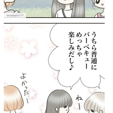
©nomusun777