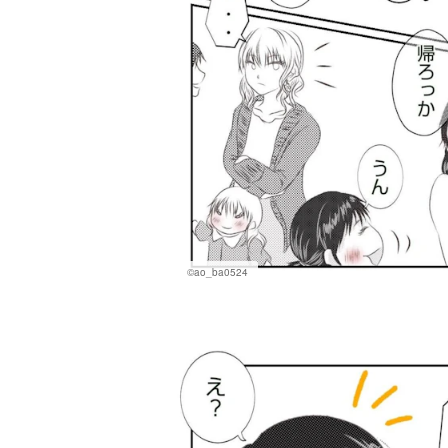
©ao_ba0524