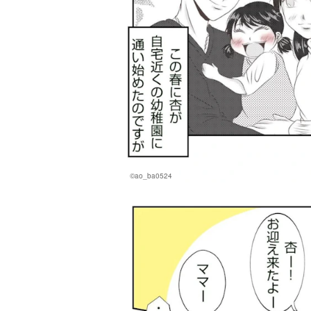
©ao_ba0524