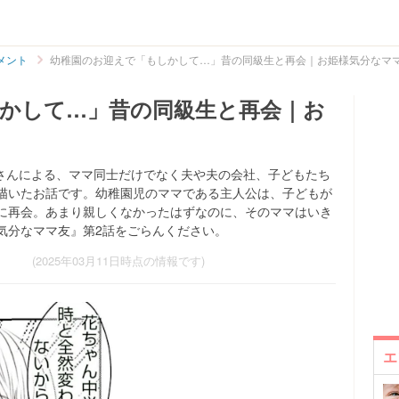
メント
幼稚園のお迎えで「もしかして…」昔の同級生と再会｜お姫様気分なマ
かして…」昔の同級生と再会｜お
24)さんによる、ママ同士だけでなく夫や夫の会社、子どもたち
描いたお話です。幼稚園児のママである主人公は、子どもが
に再会。あまり親しくなかったはずなのに、そのママはいき
気分なママ友』第2話をごらんください。
(2025年03月11日時点の情報です)
エ