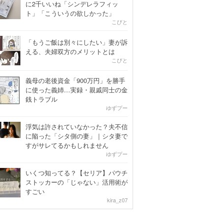
に2千いいね「シンデレラフィッ
ト」「こういうの欲しかった」
こびと
「もうご飯は別々にしたい」妻が訴
える、夫婦双方のメリットとは
こびと
義母の老後資金「900万円」を勝手
に使った義姉…実録・親戚同士の金
銭トラブル
ゆずプー
浮気は許されていなかった？夫不信
に陥った「シタ側の妻」｜シタ妻で
すがサレてるかもしれません
ゆずプー
いくつ知ってる？【セリア】パウチ
ストッカーの「じゃない」活用術が
すごい
kira_z07