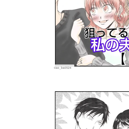
©ao_ba0524