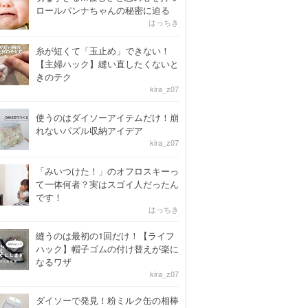
ロールパンナちゃんの秘密に迫る
はっちき
糸が短くて「玉止め」できない！
【主婦ハック】縫い直したくないと
きのテク
kira_z07
使うのはダイソーアイテムだけ！崩
れないパズル収納アイデア
kira_z07
「みいつけた！」のオフロスキーっ
て一体何者？実はスゴイ人だったん
です！
はっちき
縫うのは最初の1回だけ！【ライフ
ハック】帽子ゴムの付け替えが楽に
なるワザ
kira_z07
ダイソーで発見！粉ミルク缶の相棒