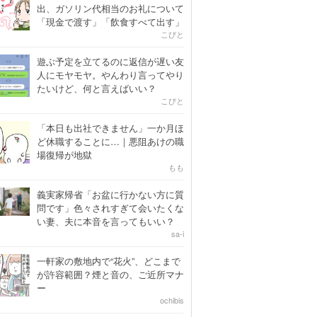
出、ガソリン代相当のお礼について
「現金で渡す」「飲食すべて出す」
こびと
遊ぶ予定を立てるのに返信が遅い友
人にモヤモヤ。やんわり言ってやり
たいけど、何と言えばいい？
こびと
「本日も出社できません」一か月ほ
ど休職することに…｜悪阻あけの職
場復帰が地獄
もも
義実家帰省「お盆に行かない方に質
問です」色々されすぎて会いたくな
い妻、夫に本音を言ってもいい？
sa-i
一軒家の敷地内で“花火”、どこまで
が許容範囲？煙と音の、ご近所マナ
ー
ochibis