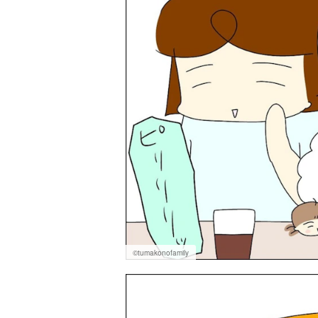
©tumakonofamily