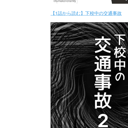
©tumakonofamily
【1話から読む】下校中の交通事故