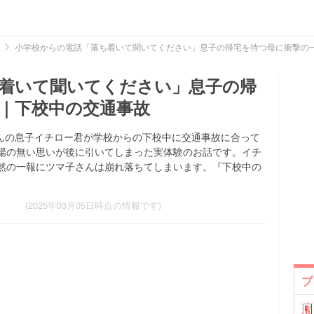
小学校からの電話「落ち着いて聞いてください」息子の帰宅を待つ母に衝撃の
着いて聞いてください」息子の帰
｜下校中の交通事故
ily)さんの息子イチロー君が学校からの下校中に交通事故に合って
場の無い思いが後に引いてしまった実体験のお話です。イチ
然の一報にツマ子さんは崩れ落ちてしまいます。『下校中の
(2025年03月05日時点の情報です)
ブ