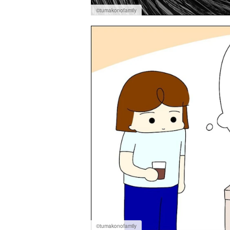
©tumakonofamily
©tumakonofamily