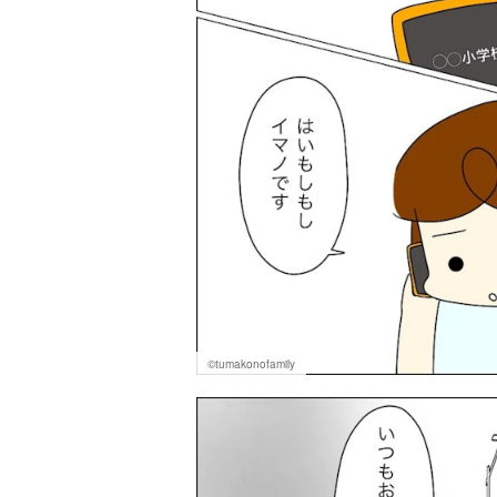
©tumakonofamily