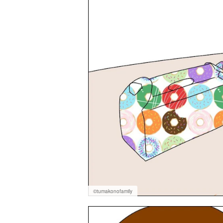
©tumakonofamily