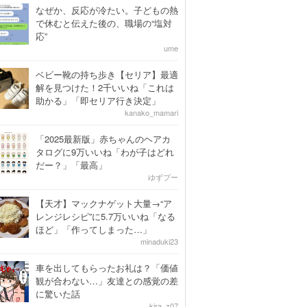
なぜか、反応が冷たい。子どもの熱
で休むと伝えた後の、職場の“塩対
応”
ume
ベビー靴の持ち歩き【セリア】最適
解を見つけた！2千いいね「これは
助かる」「即セリア行き決定」
kanako_mamari
「2025最新版」赤ちゃんのヘアカ
タログに9万いいね「わが子はどれ
だー？」「最高」
ゆずプー
【天才】マックナゲット大量→“ア
レンジレシピ”に5.7万いいね「なる
ほど」「作ってしまった…」
minaduki23
車を出してもらったお礼は？「価値
観が合わない…」友達との感覚の差
に驚いた話
kira_z07