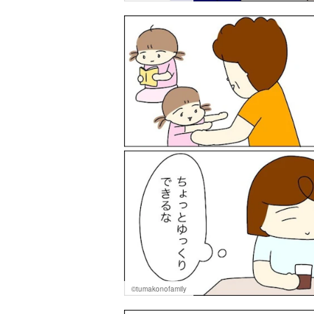
©tumakonofamily