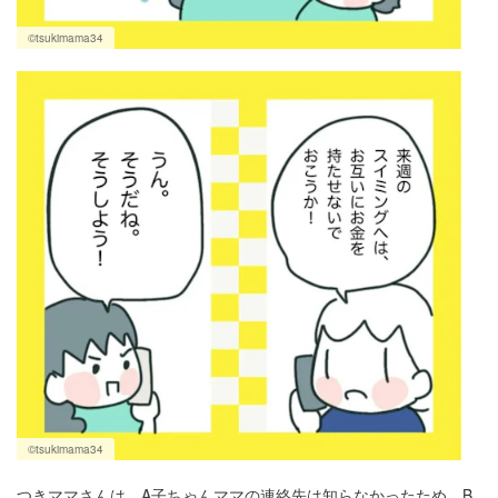
©tsukimama34
©tsukimama34
つきママさんは、A子ちゃんママの連絡先は知らなかったため、B