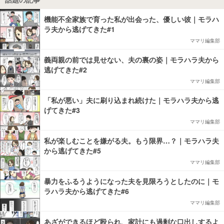
機能不全家族で育った私が出会った、優しい彼｜モラハ
ラ夫から逃げてきた#1
ママリ編集部
義両親の前では見せない、夫の裏の姿｜モラハラ夫から
逃げてきた#2
ママリ編集部
「私が悪い」夫に刷り込まれ続けた｜モラハラ夫から逃
げてきた#3
ママリ編集部
私が楽しむことを嫌がる夫。もう限界…？｜モラハラ夫
から逃げてきた#5
ママリ編集部
暴力をふるうようになった夫を見限ろうとしたのに｜モ
ラハラ夫から逃げてきた#6
ママリ編集部
あざができるほど殴られ、家計にも過剰な口出しするよ