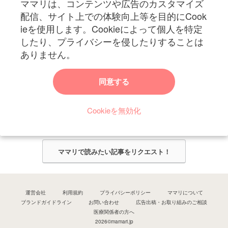
ママリは、コンテンツや広告のカスタマイズ
妊娠〜子育て中のお役立ち情報を配信中
配信、サイト上での体験向上等を目的にCook
ieを使用します。Cookieによって個人を特定
したり、プライバシーを侵したりすることは
ありません。
ママリからのお知らせ
同意する
今ママリで読みたい記事は何ですか？
Cookieを無効化
ママリ編集部がみなさんのご意見をもとに記事を作成させていただきま
す！
ママリで読みたい記事をリクエスト！
運営会社
利用規約
プライバシーポリシー
ママリについて
ブランドガイドライン
お問い合わせ
広告出稿・お取り組みのご相談
医療関係者の方へ
2026©mamari.jp