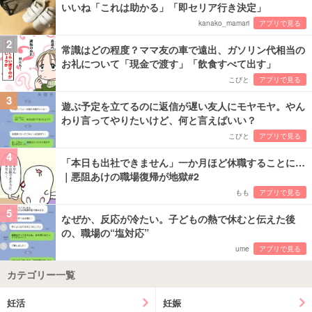
いいね「これは助かる」「即セリア行き決定」
kanako_mamari
アプリで見る
2
常識はどの程度？ママ友の車で遠出、ガソリン代相当の
お礼について「現金で渡す」「飲食すべて出す」
こびと
アプリで見る
3
遊ぶ予定を立てるのに返信が遅い友人にモヤモヤ。やん
わり言ってやりたいけど、何と言えばいい？
こびと
アプリで見る
4
「本日も出社できません」一か月ほど休職することに…
｜悪阻あけの職場復帰が地獄#2
もも
アプリで見る
5
なぜか、反応が冷たい。子どもの熱で休むと伝えた後
の、職場の“塩対応”
ume
アプリで見る
カテゴリー一覧
妊活
妊娠