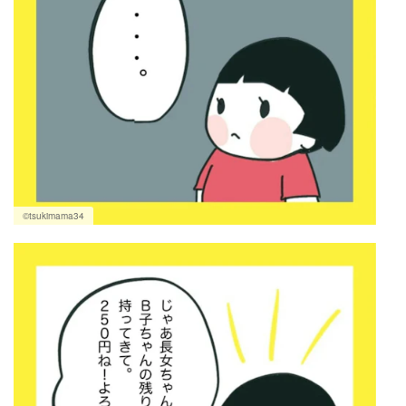
©tsukimama34