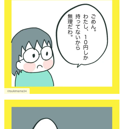
©tsukimama34