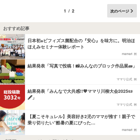
1/2
次のページ
おすすめ記事
日本初※ビフィズス菌配合の『安心』を味方に。明治ほ
ほえみセミナー体験レポート
mamari
結果発表「写真で投稿！📸みんなのブロック作品展🧱」
ママリ公式
結果発表「みんなで大共感!!💖ママリ川柳大会2025📜
🖋️」
ママリ公式
【夏こそキュレル】美容好き2児のママが推す！親子で
乗り切りたい“酷暑の夏にぴった…
mamari