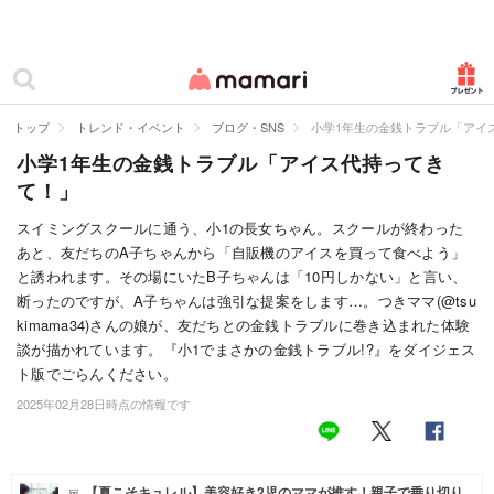
カテゴリー一覧
ママリ
妊活
トップ
トレンド・イベント
ブログ・SNS
小学1年生の金銭トラブル「アイ
小学1年生の金銭トラブル「アイス代持ってき
妊娠
て！」
出産
スイミングスクールに通う、小1の長女ちゃん。スクールが終わった
あと、友だちのA子ちゃんから「自販機のアイスを買って食べよう」
赤ちゃん・育児
と誘われます。その場にいたB子ちゃんは「10円しかない」と言い、
子育て・家族
断ったのですが、A子ちゃんは強引な提案をします…。つきママ(@tsu
kimama34)さんの娘が、友だちとの金銭トラブルに巻き込まれた体験
病院
談が描かれています。『小1でまさかの金銭トラブル!?』をダイジェス
ト版でごらんください。
美容・ファッション
2025年02月28日時点の情報です
お仕事
住まい
【夏こそキュレル】美容好き2児のママが推す！親子で乗り切り