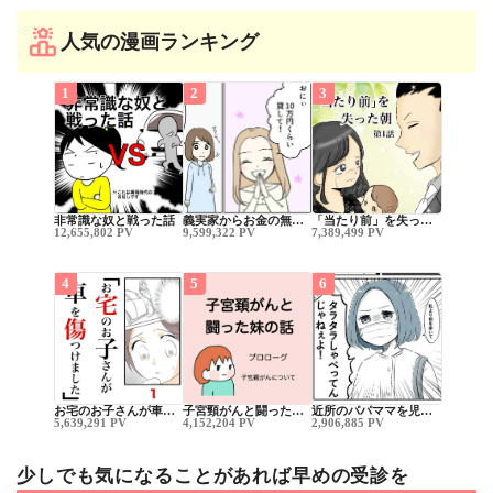
人気の漫画ランキング
1
2
3
非常識な奴と戦った話
義実家からお金の無…
「当たり前」を失っ…
12,655,802 PV
9,599,322 PV
7,389,499 PV
4
5
6
お宅のお子さんが車…
子宮頸がんと闘った…
近所のパパママを児…
5,639,291 PV
4,152,204 PV
2,906,885 PV
少しでも気になることがあれば早めの受診を