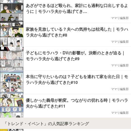
あざができるほど殴られ、家計にも過剰な口出しするよ
うに｜モラハラ夫から逃げてき…
ママリ編集部
家族を見放している？夫への気持ちは枯渇した｜モラハ
ラ夫から逃げてきた#8
ママリ編集部
子どもにモラハラ・DVの影響が。決断のときが迫る｜
モラハラ夫から逃げてきた#9
ママリ編集部
本当に守りたいものは？子どもを連れて家を出た日｜モ
ラハラ夫から逃げてきた#10
ママリ編集部
優しかった義母が豹変。つながりの切れる時｜モラハラ
夫から逃げてきた#11
ママリ編集部
「トレンド・イベント」の人気記事ランキング