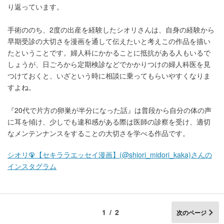
り返っています。
手術ののち、2度の出産を経験したシオリさんは、自身の経験から
早期受診の大切さを漫画を通して伝えたいと考えこの作品を描い
たということです。婦人科にかかることに抵抗がある人もいるで
しょうが、日ごろから定期検診などでかかりつけの婦人科医を見
つけておくと、いざという時に相談に乗ってもらいやすくなりま
すよね。
『20代で片方の卵巣が半分になった話』は普段から自分の体の声
に耳を傾け、少しでも違和感がある際は医師の診察を受け、適切
なメンテンナンスをすることの大切さを学べる作品です。
シオリ🦚【セキララエッセイ漫画】(@shiori_midori_kaka)さんの
インスタグラム
1/2
次のページ