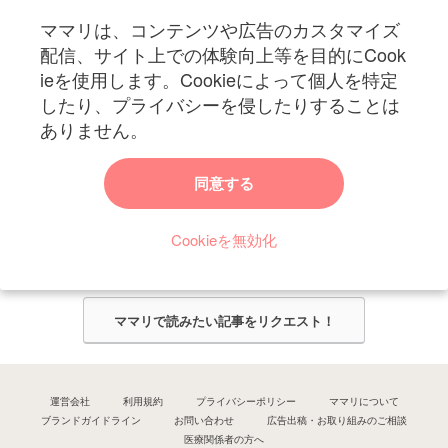
ママリは、コンテンツや広告のカスタマイズ
妊娠〜子育て中のお役立ち情報を配信中
配信、サイト上での体験向上等を目的にCook
ieを使用します。Cookieによって個人を特定
したり、プライバシーを侵したりすることは
ありません。
ママリからのお知らせ
同意する
今ママリで読みたい記事は何ですか？
Cookieを無効化
ママリ編集部がみなさんのご意見をもとに記事を作成させていただきま
す！
ママリで読みたい記事をリクエスト！
運営会社
利用規約
プライバシーポリシー
ママリについて
ブランドガイドライン
お問い合わせ
広告出稿・お取り組みのご相談
医療関係者の方へ