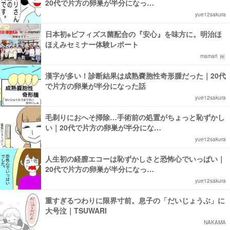
20代で片方の卵巣が半分になっ…
yue12sakura
日本初※ビフィズス菌配合の『安心』を味方に。明治ほ
ほえみセミナー体験レポート
mamari
漢字が多い！診断結果は成熟嚢胞性奇形腫だった｜20代
で片方の卵巣が半分になった話
yue12sakura
毛剃りにおへそ掃除…手術前の処置がちょっと恥ずかし
い｜20代で片方の卵巣が半分にな…
yue12sakura
人生初の経膣エコーは恥ずかしさと恐怖心でいっぱい｜
20代で片方の卵巣が半分になっ…
yue12sakura
重すぎるつわりに限界寸前。息子の「だいじょうぶ」に
大号泣｜TSUWARI
NAKAMA