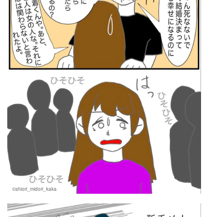
©shiori_midori_kaka