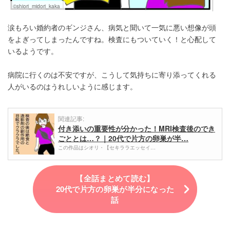
©shiori_midori_kaka
涙もろい婚約者のギンジさん、病気と聞いて一気に悪い想像が頭
をよぎってしまったんですね。検査にもついていく！と心配して
いるようです。
病院に行くのは不安ですが、こうして気持ちに寄り添ってくれる
人がいるのはうれしいように感じます。
関連記事:
付き添いの重要性が分かった！MRI検査後のでき
ごととは…？｜20代で片方の卵巣が半…
この作品はシオリ・【セキララエッセイ…
【全話まとめて読む】
20代で片方の卵巣が半分になった
話