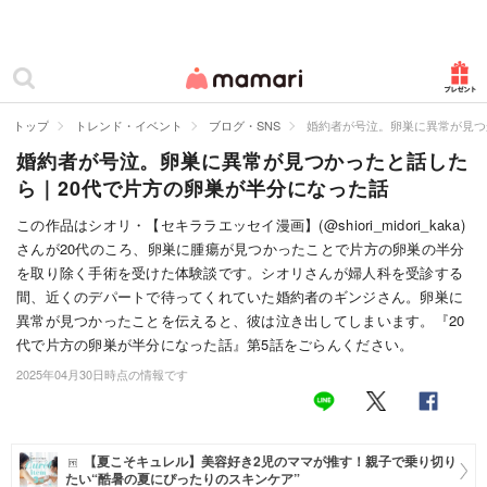
カテゴリー一覧
ママリ
妊活
トップ
トレンド・イベント
ブログ・SNS
婚約者が号泣。卵巣に異常が見つ
婚約者が号泣。卵巣に異常が見つかったと話した
妊娠
ら｜20代で片方の卵巣が半分になった話
出産
この作品はシオリ・【セキララエッセイ漫画】(@shiori_midori_kaka)
さんが20代のころ、卵巣に腫瘍が見つかったことで片方の卵巣の半分
赤ちゃん・育児
を取り除く手術を受けた体験談です。シオリさんが婦人科を受診する
子育て・家族
間、近くのデパートで待ってくれていた婚約者のギンジさん。卵巣に
異常が見つかったことを伝えると、彼は泣き出してしまいます。『20
病院
代で片方の卵巣が半分になった話』第5話をごらんください。
2025年04月30日時点の情報です
美容・ファッション
お仕事
【夏こそキュレル】美容好き2児のママが推す！親子で乗り切り
住まい
たい“酷暑の夏にぴったりのスキンケア”