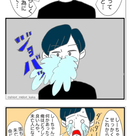
©shiori_midori_kaka