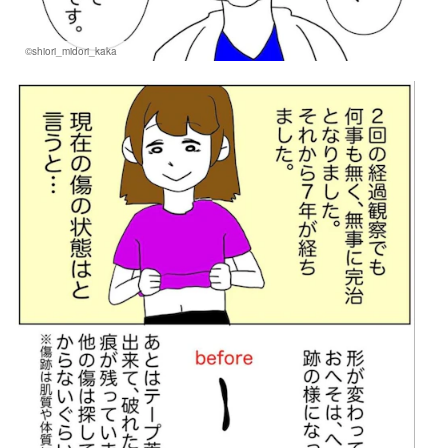
©shiori_midori_kaka