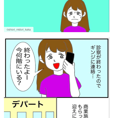
©shiori_midori_kaka