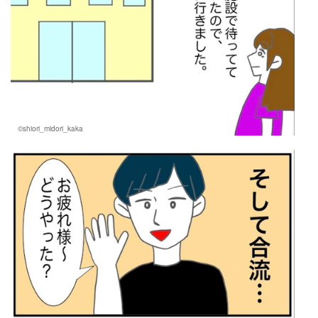
©shiori_midori_kaka