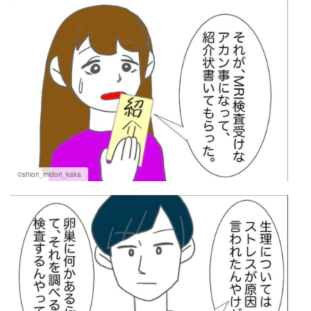
©shiori_midori_kaka