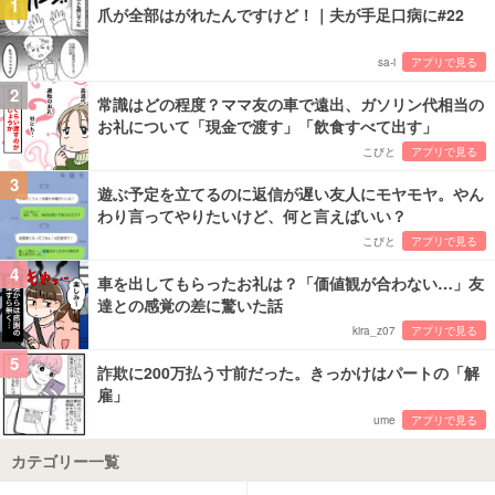
1
爪が全部はがれたんですけど！｜夫が手足口病に#22
sa-i
アプリで見る
2
常識はどの程度？ママ友の車で遠出、ガソリン代相当の
お礼について「現金で渡す」「飲食すべて出す」
こびと
アプリで見る
3
遊ぶ予定を立てるのに返信が遅い友人にモヤモヤ。やん
わり言ってやりたいけど、何と言えばいい？
こびと
アプリで見る
4
車を出してもらったお礼は？「価値観が合わない…」友
達との感覚の差に驚いた話
kira_z07
アプリで見る
5
詐欺に200万払う寸前だった。きっかけはパートの「解
雇」
ume
アプリで見る
カテゴリー一覧