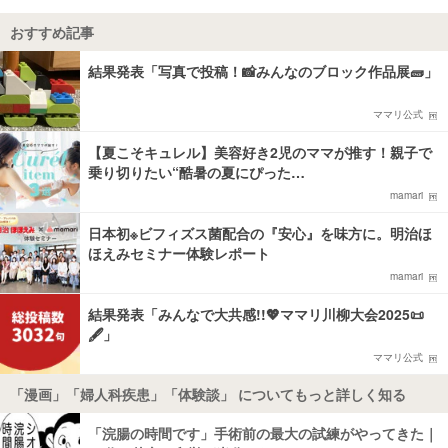
おすすめ記事
結果発表「写真で投稿！📸みんなのブロック作品展🧱」
ママリ公式
【夏こそキュレル】美容好き2児のママが推す！親子で
乗り切りたい“酷暑の夏にぴった…
mamari
日本初※ビフィズス菌配合の『安心』を味方に。明治ほ
ほえみセミナー体験レポート
mamari
結果発表「みんなで大共感!!💖ママリ川柳大会2025📜
🖋️」
ママリ公式
「漫画」「婦人科疾患」「体験談」 についてもっと詳しく知る
「浣腸の時間です」手術前の最大の試練がやってきた｜