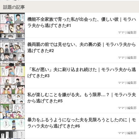
話題の記事
機能不全家族で育った私が出会った、優しい彼｜モラハ
ラ夫から逃げてきた#1
ママリ編集部
義両親の前では見せない、夫の裏の姿｜モラハラ夫から
逃げてきた#2
ママリ編集部
「私が悪い」夫に刷り込まれ続けた｜モラハラ夫から逃
げてきた#3
ママリ編集部
私が楽しむことを嫌がる夫。もう限界…？｜モラハラ夫
から逃げてきた#5
ママリ編集部
暴力をふるうようになった夫を見限ろうとしたのに｜モ
ラハラ夫から逃げてきた#6
ママリ編集部