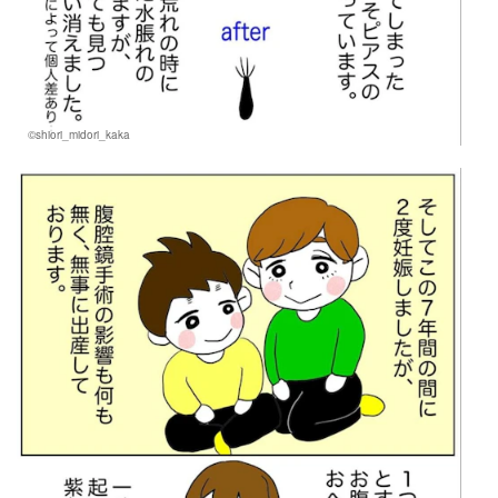
©shiori_midori_kaka