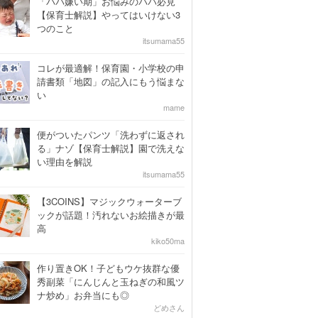
「パパ嫌い期」お悩みのパパ必見
【保育士解説】やってはいけない3
つのこと
itsumama55
コレが最適解！保育園・小学校の申
請書類「地図」の記入にもう悩まな
い
mame
便がついたパンツ「洗わずに返され
る」ナゾ【保育士解説】園で洗えな
い理由を解説
itsumama55
【3COINS】マジックウォーターブ
ックが話題！汚れないお絵描きが最
高
kiko50ma
作り置きOK！子どもウケ抜群な優
秀副菜「にんじんと玉ねぎの和風ツ
ナ炒め」お弁当にも◎
どめさん