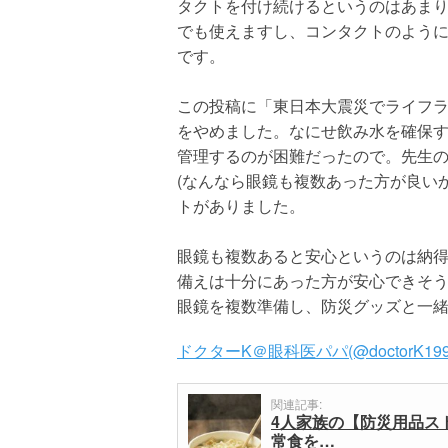
タクトを付け続けるというのはあま
でも使えますし、コンタクトのよう
です。
この投稿に「東日本大震災でライフ
をやめました。なにせ飲み水を確保
管理するのが困難だったので。先生
(なんなら眼鏡も複数あった方が良い
トがありました。
眼鏡も複数あると安心というのは納
備えは十分にあった方が安心できそ
眼鏡を複数準備し、防災グッズと一
ドクターK＠眼科医パパ(@doctorK199
関連記事:
4人家族の【防災用品ス
常食を…