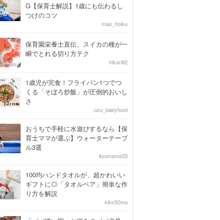
G【保育士解説】1歳にも伝わるし
つけのコツ
mao_hoiku
保育園栄養士直伝、スイカの種が一
瞬でとれる切り方テク
hikari82
1歳児が完食！フライパン1つでつ
くる「そぼろ炒飯」が圧倒的おいし
さ
uzu_babyfood
おうちで手軽に水遊びするなら【保
育士ママが選ぶ】ウォーターテーブ
ル3選
itsumama55
100均ハンドタオルが、超かわいい
ギフトに◎「タオルベア」簡単な作
り方を解説
kiko50ma