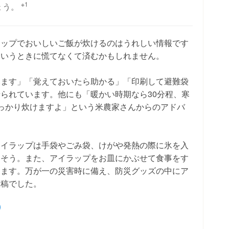
※1
ょう。
ラップでおいしいご飯が炊けるのはうれしい情報です
というときに慌てなくて済むかもしれません。
みます」「覚えておいたら助かる」「印刷して避難袋
られています。他にも「暖かい時期なら30分程、寒
っかり炊けますよ」という米農家さんからのアドバ
アイラップは手袋やごみ袋、けがや発熱の際に氷を入
るそう。また、アイラップをお皿にかぶせて食事をす
ります。万が一の災害時に備え、防災グッズの中にア
投稿でした。
)