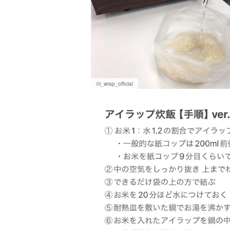
©i_wrap_official