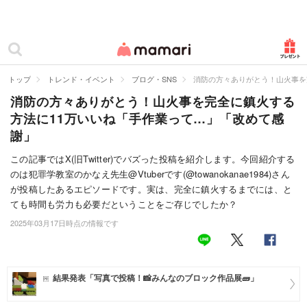
カテゴリー一覧
ママリ
妊活
トップ
トレンド・イベント
ブログ・SNS
消防の方々ありがとう！山火事を
消防の方々ありがとう！山火事を完全に鎮火する
妊娠
方法に11万いいね「手作業って…」「改めて感
出産
謝」
赤ちゃん・育児
この記事ではX(旧Twitter)でバズった投稿を紹介します。今回紹介する
のは犯罪学教室のかなえ先生@Vtuberです(@towanokanae1984)さん
子育て・家族
が投稿したあるエピソードです。実は、完全に鎮火するまでには、と
ても時間も労力も必要だということをご存じでしたか？
病院
2025年03月17日時点の情報です
美容・ファッション
お仕事
結果発表「写真で投稿！📸みんなのブロック作品展🧱」
住まい