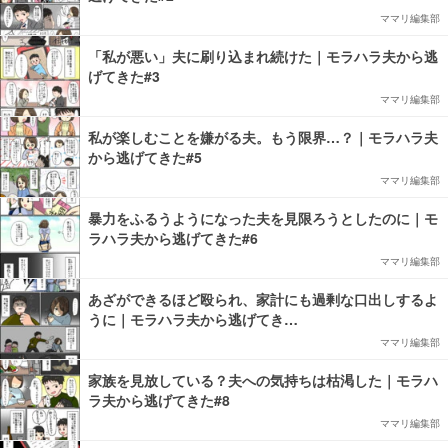
ママリ編集部
「私が悪い」夫に刷り込まれ続けた｜モラハラ夫から逃
げてきた#3
ママリ編集部
私が楽しむことを嫌がる夫。もう限界…？｜モラハラ夫
から逃げてきた#5
ママリ編集部
暴力をふるうようになった夫を見限ろうとしたのに｜モ
ラハラ夫から逃げてきた#6
ママリ編集部
あざができるほど殴られ、家計にも過剰な口出しするよ
うに｜モラハラ夫から逃げてき…
ママリ編集部
家族を見放している？夫への気持ちは枯渇した｜モラハ
ラ夫から逃げてきた#8
ママリ編集部