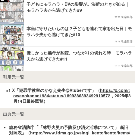
子どもにモラハラ・DVの影響が。決断のときが迫る｜
モラハラ夫から逃げてきた#9
ママリ編集部
本当に守りたいものは？子どもを連れて家を出た日｜モ
ラハラ夫から逃げてきた#10
ママリ編集部
優しかった義母が豹変。つながりの切れる時｜モラハラ
夫から逃げてきた#11
ママリ編集部
引用元一覧
※1 X「犯罪学教室のかなえ先生@Vtuberです」（
https://x.com/t
owanokanae1984/status/1899386393492910572
，2025年3
月14日最終閲覧）
出典元一覧
総務省消防庁「「林野火災の予防及び消火活動について」 新旧
対照表」（
https://www.fdma.go.jp/singi_kento/kento/items/