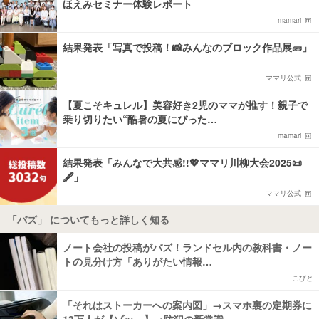
ほえみセミナー体験レポート
mamari
結果発表「写真で投稿！📸みんなのブロック作品展🧱」
ママリ公式
【夏こそキュレル】美容好き2児のママが推す！親子で
乗り切りたい“酷暑の夏にぴった…
mamari
結果発表「みんなで大共感!!💖ママリ川柳大会2025📜
🖋️」
ママリ公式
「バズ」 についてもっと詳しく知る
ノート会社の投稿がバズ！ランドセル内の教科書・ノー
トの見分け方「ありがたい情報…
こびと
「それはストーカーへの案内図」→スマホ裏の定期券に
13万人が【ゾッ…】→防犯の新常識…