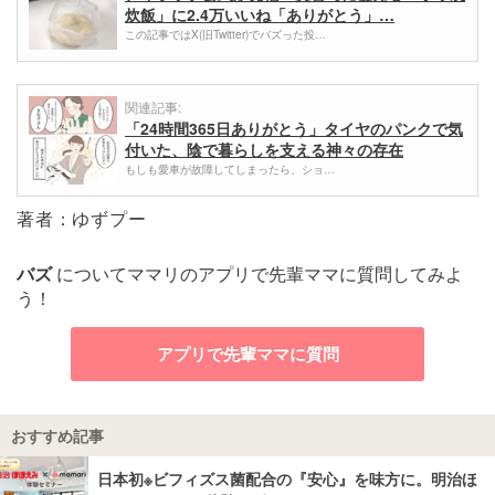
炊飯」に2.4万いいね「ありがとう」…
この記事ではX(旧Twitter)でバズった投…
関連記事:
「24時間365日ありがとう」タイヤのパンクで気
付いた、陰で暮らしを支える神々の存在
もしも愛車が故障してしまったら、ショ…
著者：ゆずプー
バズ
についてママリのアプリで先輩ママに質問してみよ
う！
アプリで先輩ママに質問
おすすめ記事
日本初※ビフィズス菌配合の『安心』を味方に。明治ほ