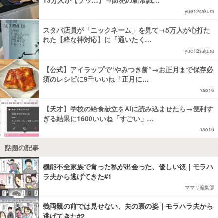
yue12sakura
スタバ店員が「ニックネーム」を見て→5万人が心打た
れた【粋な神対応】に「通いたく…
yue12sakura
【公式】アイラップで“やみつき餅”→お正月まで保存必
須のレシピに9千いいね「正月に…
nao16
【天才】学校の給食献立をAIに読み込ませたら→便利す
ぎる結果に1600いいね「すごい」…
nao16
話題の記事
機能不全家族で育った私が出会った、優しい彼｜モラハ
ラ夫から逃げてきた#1
ママリ編集部
義両親の前では見せない、夫の裏の姿｜モラハラ夫から
逃げてきた#2