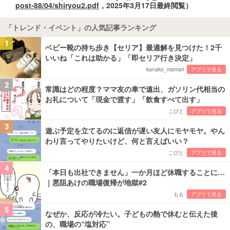
post-88/04/shiryou2.pdf
，2025年3月17日最終閲覧）
「トレンド・イベント」の人気記事ランキング
1
ベビー靴の持ち歩き【セリア】最適解を見つけた！2千
いいね「これは助かる」「即セリア行き決定」
kanako_mamari
アプリで見る
2
常識はどの程度？ママ友の車で遠出、ガソリン代相当の
お礼について「現金で渡す」「飲食すべて出す」
こびと
アプリで見る
3
遊ぶ予定を立てるのに返信が遅い友人にモヤモヤ。やん
わり言ってやりたいけど、何と言えばいい？
こびと
アプリで見る
4
「本日も出社できません」一か月ほど休職することに…
｜悪阻あけの職場復帰が地獄#2
もも
アプリで見る
5
なぜか、反応が冷たい。子どもの熱で休むと伝えた後
の、職場の“塩対応”