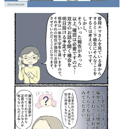
©koumesuke