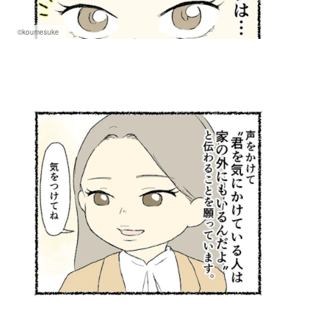
©koumesuke