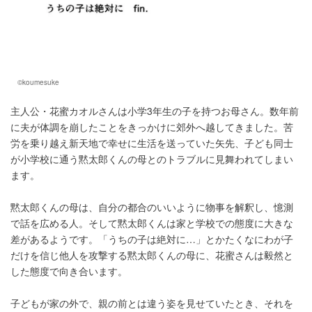
©koumesuke
主人公・花蜜カオルさんは小学3年生の子を持つお母さん。数年前
に夫が体調を崩したことをきっかけに郊外へ越してきました。苦
労を乗り越え新天地で幸せに生活を送っていた矢先、子ども同士
が小学校に通う黙太郎くんの母とのトラブルに見舞われてしまい
ます。
黙太郎くんの母は、自分の都合のいいように物事を解釈し、憶測
で話を広める人。そして黙太郎くんは家と学校での態度に大きな
差があるようです。「うちの子は絶対に…」とかたくなにわが子
だけを信じ他人を攻撃する黙太郎くんの母に、花蜜さんは毅然と
した態度で向き合います。
子どもが家の外で、親の前とは違う姿を見せていたとき、それを