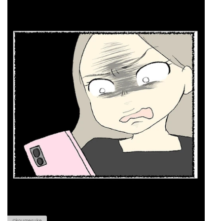
©koumesuke