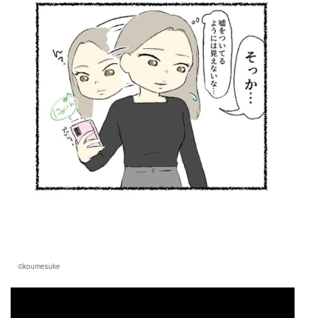
©koumesuke