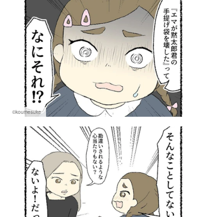
©koumesuke