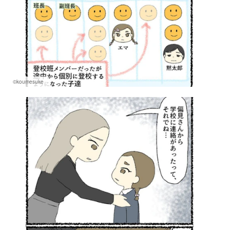
©koumesuke