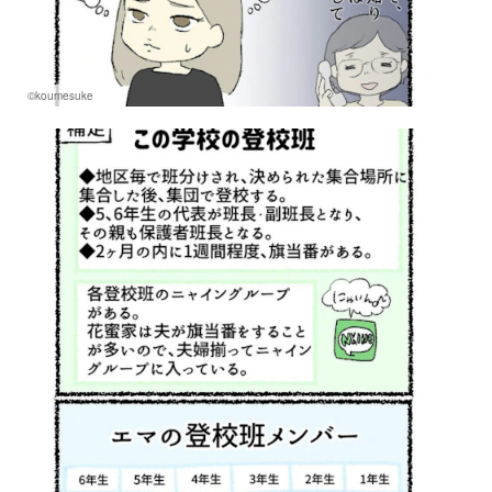
©koumesuke