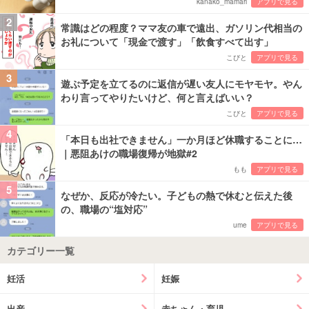
kanako_mamari
アプリで見る
2
常識はどの程度？ママ友の車で遠出、ガソリン代相当の
お礼について「現金で渡す」「飲食すべて出す」
こびと
アプリで見る
3
遊ぶ予定を立てるのに返信が遅い友人にモヤモヤ。やん
わり言ってやりたいけど、何と言えばいい？
こびと
アプリで見る
4
「本日も出社できません」一か月ほど休職することに…
｜悪阻あけの職場復帰が地獄#2
もも
アプリで見る
5
なぜか、反応が冷たい。子どもの熱で休むと伝えた後
の、職場の“塩対応”
ume
アプリで見る
カテゴリー一覧
妊活
妊娠
出産
赤ちゃん・育児