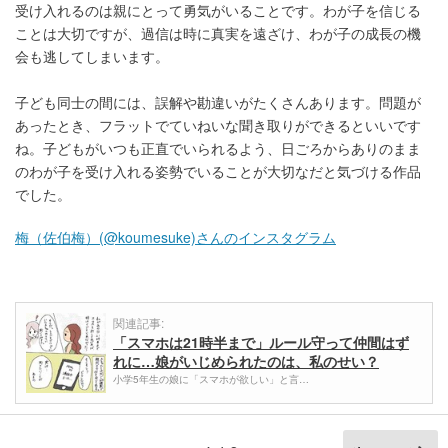
受け入れるのは親にとって勇気がいることです。わが子を信じる
ことは大切ですが、過信は時に真実を遠ざけ、わが子の成長の機
会も逃してしまいます。
子ども同士の間には、誤解や勘違いがたくさんあります。問題が
あったとき、フラットでていねいな聞き取りができるといいです
ね。子どもがいつも正直でいられるよう、日ごろからありのまま
のわが子を受け入れる姿勢でいることが大切なだと気づける作品
でした。
梅（佐伯梅）(@koumesuke)さんのインスタグラム
関連記事:
「スマホは21時半まで」ルール守って仲間はず
れに…娘がいじめられたのは、私のせい？
小学5年生の娘に「スマホが欲しい」と言…