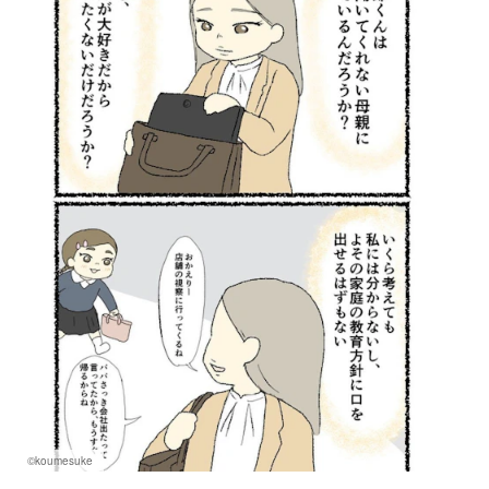
©koumesuke