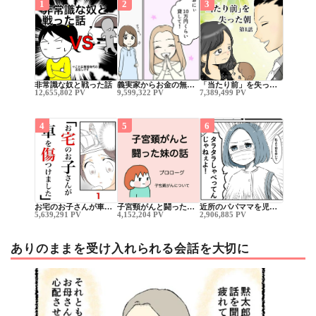
1
2
3
非常識な奴と戦った話
義実家からお金の無…
「当たり前」を失っ…
12,655,802 PV
9,599,322 PV
7,389,499 PV
4
5
6
お宅のお子さんが車…
子宮頸がんと闘った…
近所のパパママを児…
5,639,291 PV
4,152,204 PV
2,906,885 PV
ありのままを受け入れられる会話を大切に