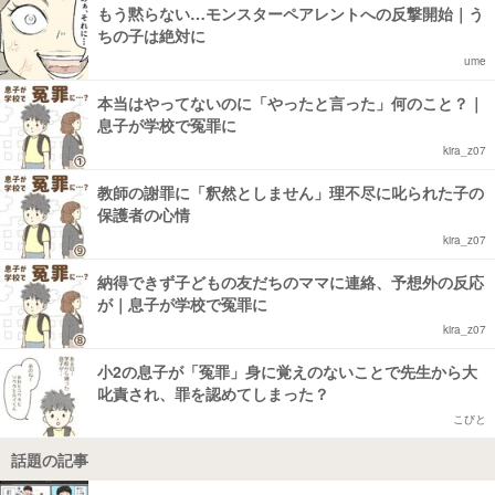
もう黙らない…モンスターペアレントへの反撃開始｜う
ちの子は絶対に
ume
本当はやってないのに「やったと言った」何のこと？｜
息子が学校で冤罪に
kira_z07
教師の謝罪に「釈然としません」理不尽に叱られた子の
保護者の心情
kira_z07
納得できず子どもの友だちのママに連絡、予想外の反応
が｜息子が学校で冤罪に
kira_z07
小2の息子が「冤罪」身に覚えのないことで先生から大
叱責され、罪を認めてしまった？
こびと
話題の記事