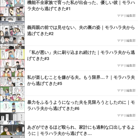
機能不全家族で育った私が出会った、優しい彼｜モラハ
ラ夫から逃げてきた#1
ママリ編集部
義両親の前では見せない、夫の裏の姿｜モラハラ夫から
逃げてきた#2
ママリ編集部
「私が悪い」夫に刷り込まれ続けた｜モラハラ夫から逃
げてきた#3
ママリ編集部
私が楽しむことを嫌がる夫。もう限界…？｜モラハラ夫
から逃げてきた#5
ママリ編集部
暴力をふるうようになった夫を見限ろうとしたのに｜モ
ラハラ夫から逃げてきた#6
ママリ編集部
あざができるほど殴られ、家計にも過剰な口出しするよ
うに｜モラハラ夫から逃げてき…