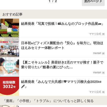
1/2
次のページ
おすすめ記事
結果発表「写真で投稿！📸みんなのブロック作品展🧱」
ママリ公式
日本初※ビフィズス菌配合の『安心』を味方に。明治ほ
ほえみセミナー体験レポート
mamari
【夏こそキュレル】美容好き2児のママが推す！親子で
乗り切りたい“酷暑の夏にぴった…
mamari
結果発表「みんなで大共感!!💖ママリ川柳大会2025📜
🖋️」
ママリ公式
「漫画」「小学校」「トラブル」 についてもっと詳しく知る