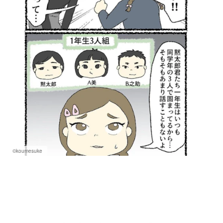
©koumesuke