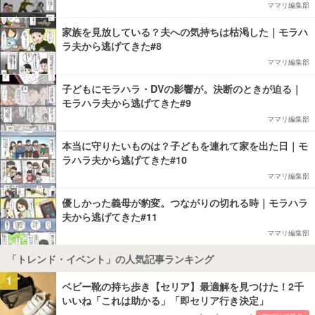
ママリ編集部
家族を見放している？夫への気持ちは枯渇した｜モラハ
ラ夫から逃げてきた#8
ママリ編集部
子どもにモラハラ・DVの影響が。決断のときが迫る｜
モラハラ夫から逃げてきた#9
ママリ編集部
本当に守りたいものは？子どもを連れて家を出た日｜モ
ラハラ夫から逃げてきた#10
ママリ編集部
優しかった義母が豹変。つながりの切れる時｜モラハラ
夫から逃げてきた#11
ママリ編集部
「トレンド・イベント」の人気記事ランキング
1
ベビー靴の持ち歩き【セリア】最適解を見つけた！2千
いいね「これは助かる」「即セリア行き決定」