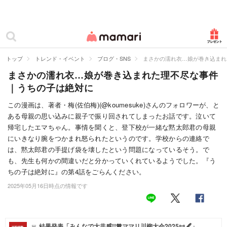
カテゴリー一覧
ママリ
妊活
トップ
トレンド・イベント
ブログ・SNS
まさかの濡れ衣…娘が巻き込まれ
まさかの濡れ衣…娘が巻き込まれた理不尽な事件
妊娠
｜うちの子は絶対に
出産
この漫画は、著者・梅(佐伯梅)(@koumesuke)さんのフォロワーが、と
ある母親の思い込みに親子で振り回されてしまったお話です。泣いて
赤ちゃん・育児
帰宅したエマちゃん。事情を聞くと、登下校が一緒な黙太郎君の母親
子育て・家族
にいきなり腕をつかまれ怒られたというのです。学校からの連絡で
は、黙太郎君の手提げ袋を壊したという問題になっているそう。で
病院
も、先生も何かの間違いだと分かっていくれているようでした。『う
ちの子は絶対に』の第4話をごらんください。
美容・ファッション
2025年05月16日時点の情報です
お仕事
住まい
結果発表「みんなで大共感!!💖ママリ川柳大会2025📜🖋️」