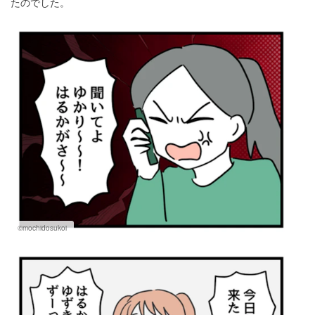
たのでした。
©mochidosukoi