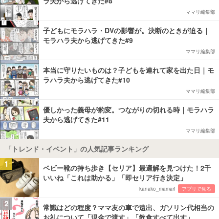
ラ夫から逃げてきた#8
ママリ編集部
子どもにモラハラ・DVの影響が。決断のときが迫る｜
モラハラ夫から逃げてきた#9
ママリ編集部
本当に守りたいものは？子どもを連れて家を出た日｜モ
ラハラ夫から逃げてきた#10
ママリ編集部
優しかった義母が豹変。つながりの切れる時｜モラハラ
夫から逃げてきた#11
ママリ編集部
「トレンド・イベント」の人気記事ランキング
1
ベビー靴の持ち歩き【セリア】最適解を見つけた！2千
いいね「これは助かる」「即セリア行き決定」
kanako_mamari
アプリで見る
2
常識はどの程度？ママ友の車で遠出、ガソリン代相当の
お礼について「現金で渡す」「飲食すべて出す」