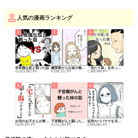
人気の漫画ランキング
1
2
3
非常識な奴と戦った話
義実家からお金の無…
「当たり前」を失っ…
12,655,802 PV
9,599,322 PV
7,389,499 PV
4
5
6
お宅のお子さんが車…
子宮頸がんと闘った…
近所のパパママを児…
5,639,291 PV
4,152,204 PV
2,906,885 PV