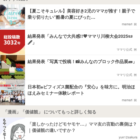
【夏こそキュレル】美容好き2児のママが推す！親子で
乗り切りたい“酷暑の夏にぴった…
mamari
結果発表「みんなで大共感!!💖ママリ川柳大会2025📜
🖋️」
ママリ公式
結果発表「写真で投稿！📸みんなのブロック作品展🧱」
ママリ公式
日本初※ビフィズス菌配合の『安心』を味方に。明治ほ
ほえみセミナー体験レポート
mamari
「漫画」「価値観」 についてもっと詳しく知る
「楽しかったけどモヤモヤ…」ママ友の言動の裏側は？
｜価値観の違いですか？
yue12sakura