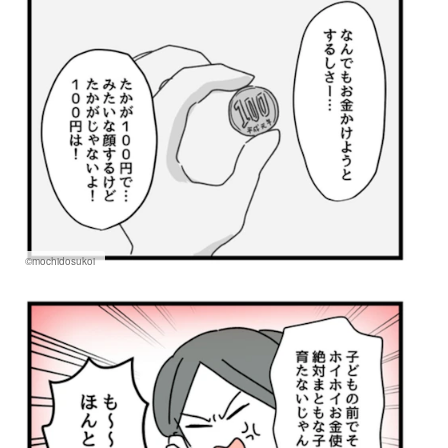
©mochidosukoi