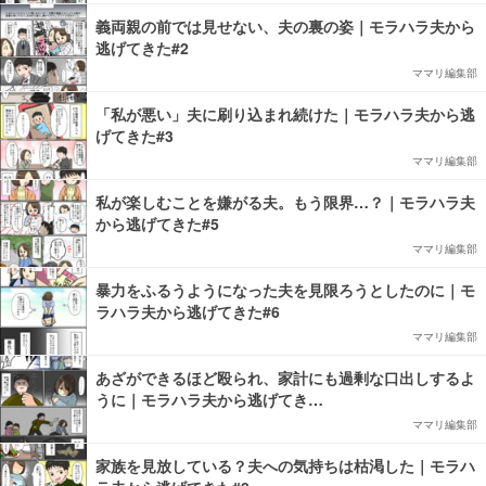
義両親の前では見せない、夫の裏の姿｜モラハラ夫から
逃げてきた#2
ママリ編集部
「私が悪い」夫に刷り込まれ続けた｜モラハラ夫から逃
げてきた#3
ママリ編集部
私が楽しむことを嫌がる夫。もう限界…？｜モラハラ夫
から逃げてきた#5
ママリ編集部
暴力をふるうようになった夫を見限ろうとしたのに｜モ
ラハラ夫から逃げてきた#6
ママリ編集部
あざができるほど殴られ、家計にも過剰な口出しするよ
うに｜モラハラ夫から逃げてき…
ママリ編集部
家族を見放している？夫への気持ちは枯渇した｜モラハ