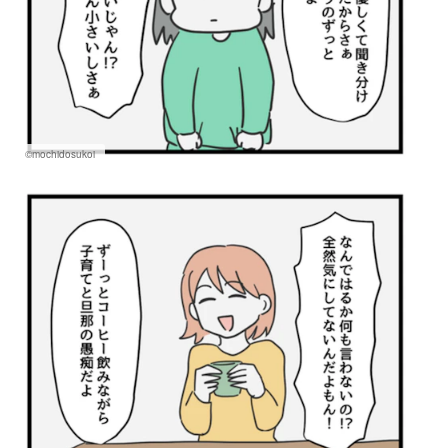
©mochidosukoi