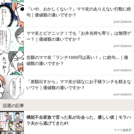
「いや、おかしくない？」ママ友のありえない行動に絶
句｜価値観の違いですか？
yue12sakura
ママ友とピクニック！でも「お弁当持ち寄り」は無理ゲ
ー？｜価値観の違いですか？
yue12sakura
念願のママ友「ランチ1000円は高い！」に絶句…｜価
値観の違いですか？
yue12sakura
「差額出すから」ママ友が頑なにお子様ランチを頼まな
いワケ｜価値観の違いですか？
yue12sakura
話題の記事
機能不全家族で育った私が出会った、優しい彼｜モラハ
ラ夫から逃げてきた#1
ママリ編集部