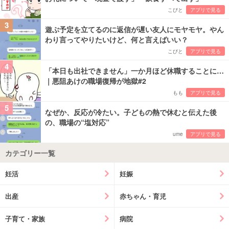
こびと
アプリで見る
3
遊ぶ予定を立てるのに返信が遅い友人にモヤモヤ。やん
わり言ってやりたいけど、何と言えばいい？
こびと
アプリで見る
4
「本日も出社できません」一か月ほど休職することに…
｜悪阻あけの職場復帰が地獄#2
もも
アプリで見る
5
なぜか、反応が冷たい。子どもの熱で休むと伝えた後
の、職場の“塩対応”
ume
アプリで見る
カテゴリー一覧
妊活
妊娠
出産
赤ちゃん・育児
子育て・家族
病院