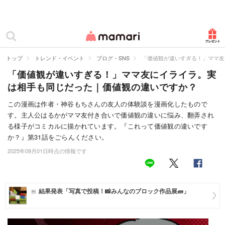
カテゴリー一覧
ママリ
妊活
トップ
トレンド・イベント
ブログ・SNS
「価値観が違いすぎる！」ママ友
「価値観が違いすぎる！」ママ友にイライラ。実
妊娠
は相手も同じだった｜価値観の違いですか？
出産
この漫画は作者・神谷もちさんの友人の体験談を漫画化したもので
す。主人公はるかがママ友付き合いで価値観の違いに悩み、翻弄され
赤ちゃん・育児
る様子がコミカルに描かれています。『これって価値観の違いです
子育て・家族
か？』第31話をごらんください。
2025年09月01日時点の情報です
病院
美容・ファッション
結果発表「写真で投稿！📸みんなのブロック作品展🧱」
お仕事
住まい