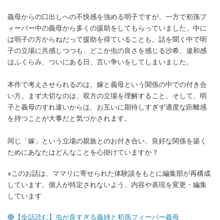
義母からの口出しへの不快感を強める明子ですが、一方で初孫フ
ィーバー中の義母から多くの援助をしてもらっていました。中に
は明子の方からねだって援助を得ていることも。話を聞く中で明
子の立場に共感しつつも、どこか虫の良さを感じる沙希。違和感
はふくらみ、ついにある日、言い争いをしてしまいました。
本作で考えさせられるのは、嫁と義母という関係の中での付き合
い方。まず大切なのは、双方の立場を理解すること。そして、明
子と義母のすれ違いからは、お互いに期待しすぎず適度な距離感
を持つことが大事だと気づかされます。
同じ「嫁」という立場の親族とのお付き合い、良好な関係を築く
ためにあなたはどんなことを心掛けていますか？
※このお話は、ママリに寄せられた体験談をもとに編集部が再構成
しています。個人が特定されないよう、内容や表現を変更・編集
しています
🔴【全話読む】虫が良すぎる義姉と初孫フィーバー義母