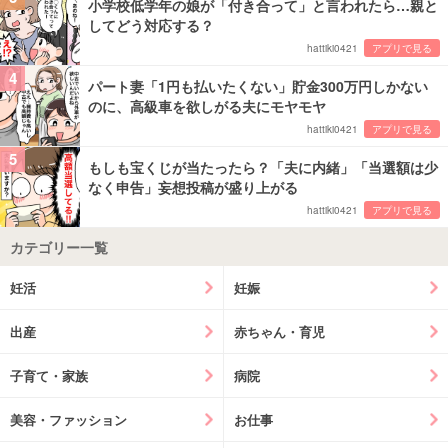
小学校低学年の娘が「付き合って」と言われたら…親と
してどう対応する？
hattiki0421
アプリで見る
4
パート妻「1円も払いたくない」貯金300万円しかない
のに、高級車を欲しがる夫にモヤモヤ
hattiki0421
アプリで見る
5
もしも宝くじが当たったら？「夫に内緒」「当選額は少
なく申告」妄想投稿が盛り上がる
hattiki0421
アプリで見る
カテゴリー一覧
妊活
妊娠
出産
赤ちゃん・育児
子育て・家族
病院
美容・ファッション
お仕事