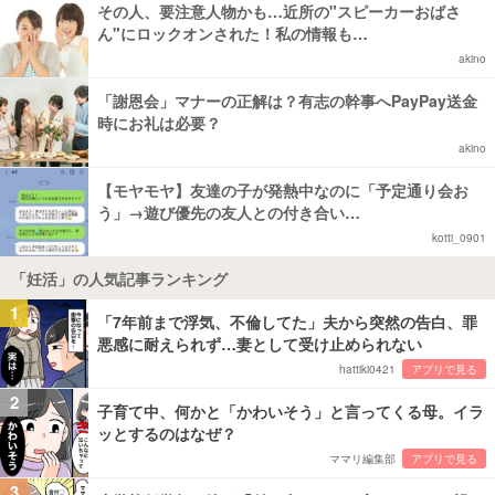
その人、要注意人物かも…近所の"スピーカーおばさ
ん"にロックオンされた！私の情報も…
akino
「謝恩会」マナーの正解は？有志の幹事へPayPay送金
時にお礼は必要？
akino
【モヤモヤ】友達の子が発熱中なのに「予定通り会お
う」→遊び優先の友人との付き合い…
kotti_0901
「妊活」の人気記事ランキング
1
「7年前まで浮気、不倫してた」夫から突然の告白、罪
悪感に耐えられず…妻として受け止められない
hattiki0421
アプリで見る
2
子育て中、何かと「かわいそう」と言ってくる母。イラ
ッとするのはなぜ？
ママリ編集部
アプリで見る
3