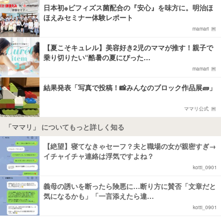
日本初※ビフィズス菌配合の『安心』を味方に。明治ほ
ほえみセミナー体験レポート
mamari
【夏こそキュレル】美容好き2児のママが推す！親子で
乗り切りたい“酷暑の夏にぴった…
mamari
結果発表「写真で投稿！📸みんなのブロック作品展🧱」
ママリ公式
「ママリ」 についてもっと詳しく知る
【絶望】寝てなきゃセーフ？夫と職場の女が親密すぎ→
イチャイチャ連絡は浮気ですよね？
kotti_0901
義母の誘いを断ったら険悪に…断り方に賛否「文章だと
気になるかも」「一言添えたら違…
kotti_0901