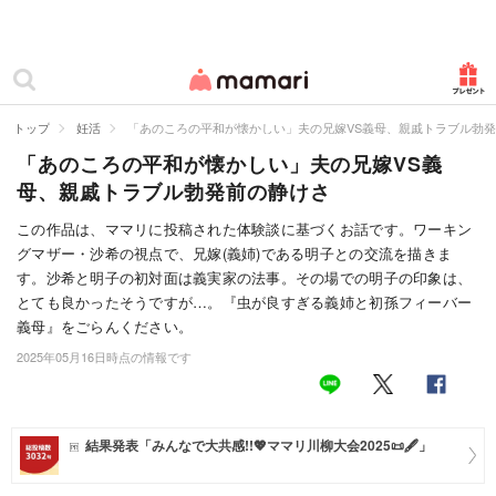
カテゴリー一覧
ママリ
妊活
トップ
妊活
「あのころの平和が懐かしい」夫の兄嫁VS義母、親戚トラブル勃
「あのころの平和が懐かしい」夫の兄嫁VS義
妊娠
母、親戚トラブル勃発前の静けさ
出産
この作品は、ママリに投稿された体験談に基づくお話です。ワーキン
グマザー・沙希の視点で、兄嫁(義姉)である明子との交流を描きま
赤ちゃん・育児
す。沙希と明子の初対面は義実家の法事。その場での明子の印象は、
子育て・家族
とても良かったそうですが…。『虫が良すぎる義姉と初孫フィーバー
義母』をごらんください。
病院
2025年05月16日時点の情報です
美容・ファッション
お仕事
結果発表「みんなで大共感!!💖ママリ川柳大会2025📜🖋️」
住まい