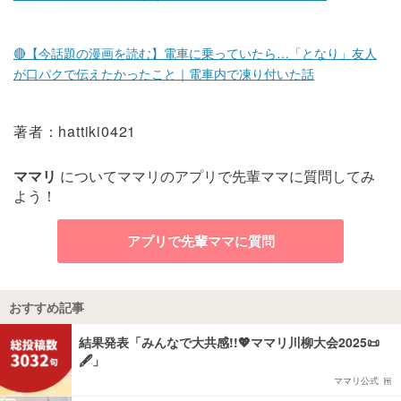
🔴【今話題の漫画を読む】電車に乗っていたら…「となり」友人
が口パクで伝えたかったこと｜電車内で凍り付いた話
著者：hattiki0421
ママリ
についてママリのアプリで先輩ママに質問してみ
よう！
アプリで先輩ママに質問
おすすめ記事
結果発表「みんなで大共感!!💖ママリ川柳大会2025📜
🖋️」
ママリ公式