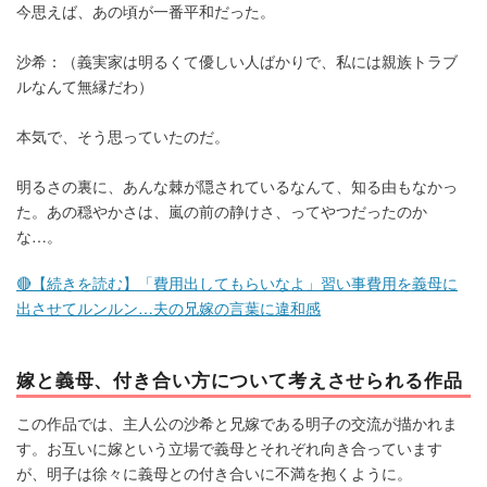
今思えば、あの頃が一番平和だった。
沙希：（義実家は明るくて優しい人ばかりで、私には親族トラブ
ルなんて無縁だわ）
本気で、そう思っていたのだ。
明るさの裏に、あんな棘が隠されているなんて、知る由もなかっ
た。あの穏やかさは、嵐の前の静けさ、ってやつだったのか
な…。
🔴【続きを読む】「費用出してもらいなよ」習い事費用を義母に
出させてルンルン…夫の兄嫁の言葉に違和感
嫁と義母、付き合い方について考えさせられる作品
この作品では、主人公の沙希と兄嫁である明子の交流が描かれま
す。お互いに嫁という立場で義母とそれぞれ向き合っています
が、明子は徐々に義母との付き合いに不満を抱くように。