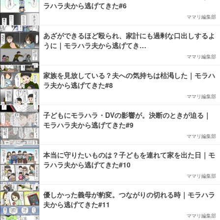
ラハラ夫から逃げてきた#6
ママリ編集部
あざができるほど殴られ、家計にも過剰な口出しするよ
うに｜モラハラ夫から逃げてき…
ママリ編集部
家族を見放している？夫への気持ちは枯渇した｜モラハ
ラ夫から逃げてきた#8
ママリ編集部
子どもにモラハラ・DVの影響が。決断のときが迫る｜
モラハラ夫から逃げてきた#9
ママリ編集部
本当に守りたいものは？子どもを連れて家を出た日｜モ
ラハラ夫から逃げてきた#10
ママリ編集部
優しかった義母が豹変。つながりの切れる時｜モラハラ
夫から逃げてきた#11
ママリ編集部