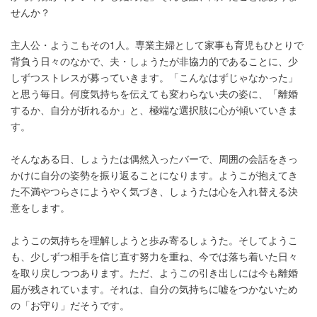
せんか？
主人公・ようこもその1人。専業主婦として家事も育児もひとりで
背負う日々のなかで、夫・しょうたが非協力的であることに、少
しずつストレスが募っていきます。「こんなはずじゃなかった」
と思う毎日。何度気持ちを伝えても変わらない夫の姿に、「離婚
するか、自分が折れるか」と、極端な選択肢に心が傾いていきま
す。
そんなある日、しょうたは偶然入ったバーで、周囲の会話をきっ
かけに自分の姿勢を振り返ることになります。ようこが抱えてき
た不満やつらさにようやく気づき、しょうたは心を入れ替える決
意をします。
ようこの気持ちを理解しようと歩み寄るしょうた。そしてようこ
も、少しずつ相手を信じ直す努力を重ね、今では落ち着いた日々
を取り戻しつつあります。ただ、ようこの引き出しには今も離婚
届が残されています。それは、自分の気持ちに嘘をつかないため
の「お守り」だそうです。