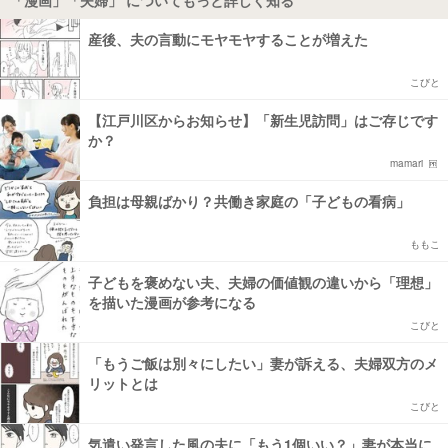
産後、夫の言動にモヤモヤすることが増えた
こびと
【江戸川区からお知らせ】「新生児訪問」はご存じです
か？
mamari
負担は母親ばかり？共働き家庭の「子どもの看病」
ももこ
子どもを褒めない夫、夫婦の価値観の違いから「理想」
を描いた漫画が参考になる
こびと
「もうご飯は別々にしたい」妻が訴える、夫婦双方のメ
リットとは
こびと
気遣い発言した風の夫に「もう1個いい？」妻が本当に