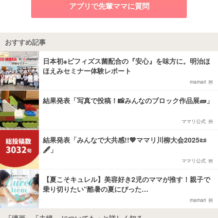
アプリで先輩ママに質問
おすすめ記事
日本初※ビフィズス菌配合の『安心』を味方に。明治ほ
ほえみセミナー体験レポート
mamari
結果発表「写真で投稿！📸みんなのブロック作品展🧱」
ママリ公式
結果発表「みんなで大共感!!💖ママリ川柳大会2025📜
🖋️」
ママリ公式
【夏こそキュレル】美容好き2児のママが推す！親子で
乗り切りたい“酷暑の夏にぴった…
mamari
「漫画」「夫婦」 についてもっと詳しく知る