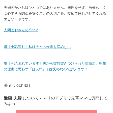
夫婦のかたちはひとつではありません。無理をせず、自分らしく
安心できる関係を築くことの大切さを、改めて感じさせてくれる
エピソードです。
人間まおさんのKindle
🔴【全話読む】私は夫との未来を諦めない
🔴【今読まれています】夫から突然突きつけられた離婚届、衝撃
の理由に思わず「はぁ!?」｜嫁失格なので訴えます！
著者：ochibis
漫画
夫婦
についてママリのアプリで先輩ママに質問して
みよう！