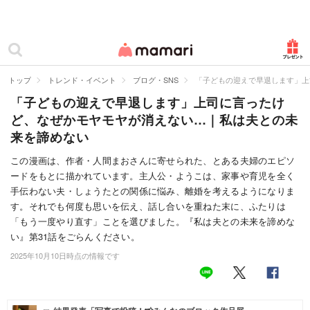
カテゴリー一覧
ママリ
妊活
トップ
トレンド・イベント
ブログ・SNS
「子どもの迎えで早退します」上
「子どもの迎えで早退します」上司に言ったけ
妊娠
ど、なぜかモヤモヤが消えない…｜私は夫との未
出産
来を諦めない
赤ちゃん・育児
この漫画は、作者・人間まおさんに寄せられた、とある夫婦のエピソ
ードをもとに描かれています。主人公・ようこは、家事や育児を全く
子育て・家族
手伝わない夫・しょうたとの関係に悩み、離婚を考えるようになりま
す。それでも何度も思いを伝え、話し合いを重ねた末に、ふたりは
病院
「もう一度やり直す」ことを選びました。『私は夫との未来を諦めな
い』第31話をごらんください。
美容・ファッション
2025年10月10日時点の情報です
お仕事
住まい