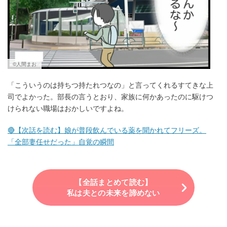
©人間まお
「こういうのは持ちつ持たれつなの」と言ってくれるすてきな上
司でよかった。部長の言うとおり、家族に何かあったのに駆けつ
けられない職場はおかしいですよね。
🔴【次話を読む】娘が普段飲んでいる薬を聞かれてフリーズ。
「全部妻任せだった」自覚の瞬間
【全話まとめて読む】
私は夫との未来を諦めない