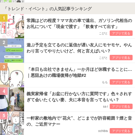
「トレンド・イベント」の人気記事ランキング
1
常識はどの程度？ママ友の車で遠出、ガソリン代相当の
お礼について「現金で渡す」「飲食すべて出す」
こびと
アプリで見る
2
遊ぶ予定を立てるのに返信が遅い友人にモヤモヤ。やん
わり言ってやりたいけど、何と言えばいい？
こびと
アプリで見る
3
「本日も出社できません」一か月ほど休職することに…
｜悪阻あけの職場復帰が地獄#2
もも
アプリで見る
4
義実家帰省「お盆に行かない方に質問です」色々されす
ぎて会いたくない妻、夫に本音を言ってもいい？
sa-i
アプリで見る
5
一軒家の敷地内で“花火”、どこまでが許容範囲？煙と音
の、ご近所マナー
ochibis
アプリで見る