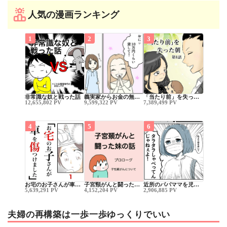
人気の漫画ランキング
1
2
3
非常識な奴と戦った話
義実家からお金の無…
「当たり前」を失っ…
12,655,802 PV
9,599,322 PV
7,389,499 PV
4
5
6
お宅のお子さんが車…
子宮頸がんと闘った…
近所のパパママを児…
5,639,291 PV
4,152,204 PV
2,906,885 PV
夫婦の再構築は一歩一歩ゆっくりでいい