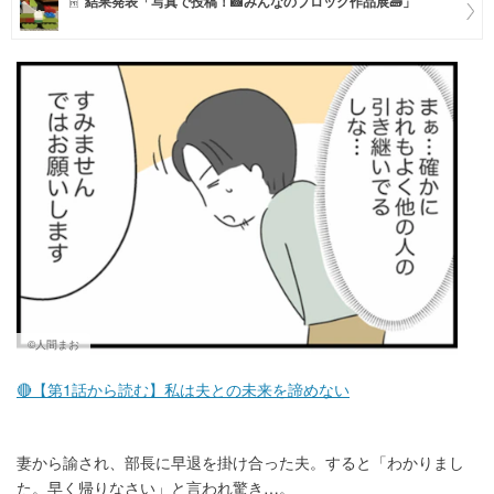
結果発表「写真で投稿！📸みんなのブロック作品展🧱」
マネー
トレンド・イベント
©人間まお
🔴【第1話から読む】私は夫との未来を諦めない
妻から諭され、部長に早退を掛け合った夫。すると「わかりまし
た。早く帰りなさい」と言われ驚き…。