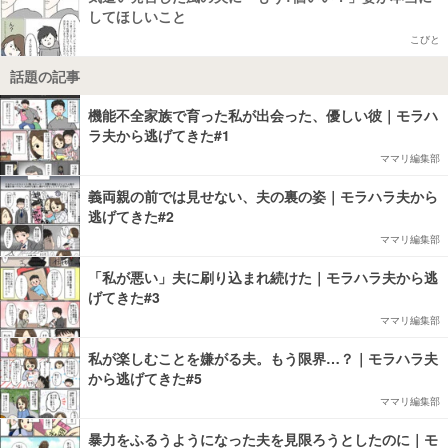
してほしいこと
こびと
話題の記事
機能不全家族で育った私が出会った、優しい彼｜モラハ
ラ夫から逃げてきた#1
ママリ編集部
義両親の前では見せない、夫の裏の姿｜モラハラ夫から
逃げてきた#2
ママリ編集部
「私が悪い」夫に刷り込まれ続けた｜モラハラ夫から逃
げてきた#3
ママリ編集部
私が楽しむことを嫌がる夫。もう限界…？｜モラハラ夫
から逃げてきた#5
ママリ編集部
暴力をふるうようになった夫を見限ろうとしたのに｜モ